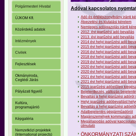
Polgármesteri Hivatal
Adóval kapcsolatos nyomta
Adó és értékbizonyítvány iránti k
ÚJKOM Kft.
Átvezetési és kiutalási kérelem
Nemleges adóigazolás iránti kér
Közérdekű adatok
2012. évi iparűzési adó bevallás
2013. évi iparűzési adó bevallás
Intézmények
2014 évi helyi iparűzési adó beva
2015 évi helyi iparűzési adó beva
2016 évi helyi iparűzési adó beva
Civilek
2018 évi helyi iparűzési adó beva
2019 évi helyi iparűzési adó beva
Fejlesztések
2020 évi helyi iparűzési adó beva
2020 évi helyi iparűzési adó beval
Okmányiroda,
2021 évi helyi iparűzési adó beva
Ceglédi Járás
2021 évi helyi iparűzési adó beval
2015 iparűzési adóelőleg kiegész
Pályázati figyelő
Bejelentkezés, változás bejelenté
Bevallás a helyi iparűzési adóról
Helyi iparűzési adóbevallást helye
Kultúra,
Bevallás a helyi iparűzési adóelő
programajánló
Adatbejelentés gépjárműadóról
Magánszemélyek kommunális ad
Képgaléria
Megállapodás adóval kapcsolatos 
útmutató
Nemzetközi projektek
ÖNKORMÁNYZATI SZÁ
(International projects)