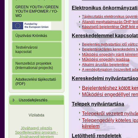
GREEN YOUTH / GREEN
Elektronikus önkormányzati 
YOUTH EMPOWER / YO-
WO
Tájékoztatás elektronikus ügyinté
Állandó meghatalmazás ÖHP felé
Képviselő bejelentése ÖHP felé e
Kereskedelemmel kapcsola
Újszilvási Krónikás
Bejelentés nyitvatartási idő válto
Testvérvárosi
Bejelentésköteles kereskedelmi t
kapcsolat
Működési engedély iránti kérele
Működési engedély leadása
Nemzetközi projektek
Alkalmi árusítás bejelentése
(International projects)
A vendégforgalom összesített ada
Kereskedelmi nyilvántartás
Adatkezelési tájékoztató
(PDF)
Bejelentetéshez kötött k
Működési engedéllyel ren
Uszodafejlesztés
Telepek nyilvántartása
Telepekről vezetett nyilvá
Vízilabda
Telepengedély köteles ip
kérelem
Jóváhagyó végzés
Sportfejlesztési program -
Letölthető rendeletek
Jóváhagyott kérelem