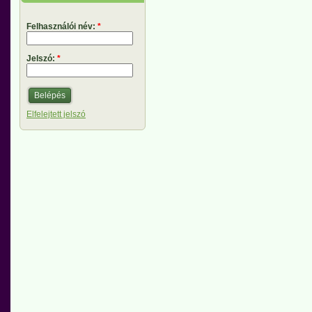
Felhasználói név:
*
Jelszó:
*
Elfelejtett jelszó