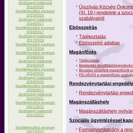
Jóváhagyó határozat
Újszilvás Község Önkormá
2015/2016
Sportfejlesztési program
(XI. 19.) rendelete a szoci
2015/2016
szabályairól
Jóváhagyó határozat
2016/2017
Ebösszeírás
Sportfejlesztési program
2016/2017
Tájékoztatás
Jóváhagyó határozat
2017/2018
Ebösszeíró adatlap
Sportfejlesztési program
2017/2018
Magánfőzés
Sportfejlesztési program
2018/2019
Tájékoztatás
Jóváhagyó határozat
2018/2019
Bejelentés desztillálóberendezés
Sportfejlesztési program
Bevallás előállított magánfőzött p
2019/2020
FELHÍVÁS a magánfőzés szabályai
Jóváhagyó határozat
2019/2020
Rendezvénytartási engedély 
Sportfejlesztési program
2020/2021
Rendezvénytartási engedé
Jóváhagyó határozat
2020/2021
Magánszálláshely
Sportfejlesztési program
2021/2022
Magánszálláshely nyilván
Jóváhagyó határozat
2021/2022
Szociális ügyintézéssel ka
Sportfejlesztési program
Formanyomtatvány a ren
2021/2022