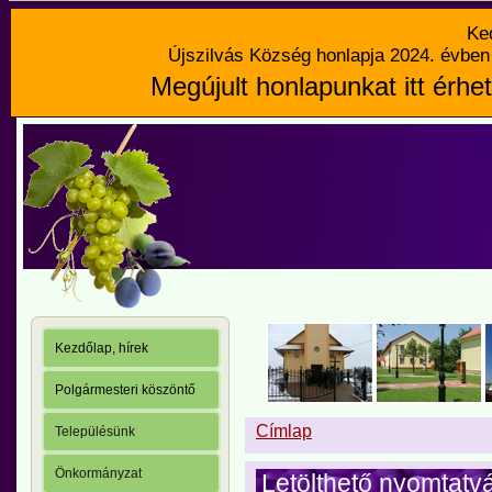
Ke
Újszilvás Község honlapja 2024. évben 
Megújult honlapunkat itt érhet
Kezdőlap, hírek
Polgármesteri köszöntő
Címlap
Településünk
Önkormányzat
Letölthető nyomtatv