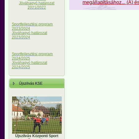
megállapításához... (A) és
Jóváhagyó határozat
2021/2022
Sportfejlesztési program
2023/2024
Jóváhagyó határozat
2023/2024
Sportfejlesztési program
2024/2025
Jóváhagyó határozat
2024/2025
Újszilvás KSE
Újszilvás Központi Sport