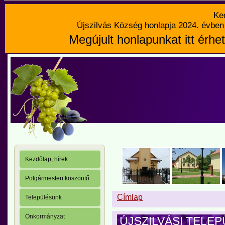
Ke
Újszilvás Község honlapja 2024. évben 
Megújult honlapunkat itt érhet
Kezdőlap, hírek
Polgármesteri köszöntő
Címlap
Településünk
Önkormányzat
ÚJSZILVÁSI TELE