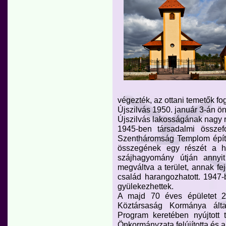
végezték, az ottani temetők fog
Újszilvás 1950. január 3-án ön
Újszilvás lakosságának nagy r
1945-ben társadalmi össze
Szentháromság Templom épít
összegének egy részét a h
szájhagyomány útján annyit
megváltva a terület, annak fe
család harangozhatott. 1947
gyülekezhettek.
A majd 70 éves épületet 
Köztársaság Kormánya álta
Program keretében nyújtott 
Önkormányzata felújította és a