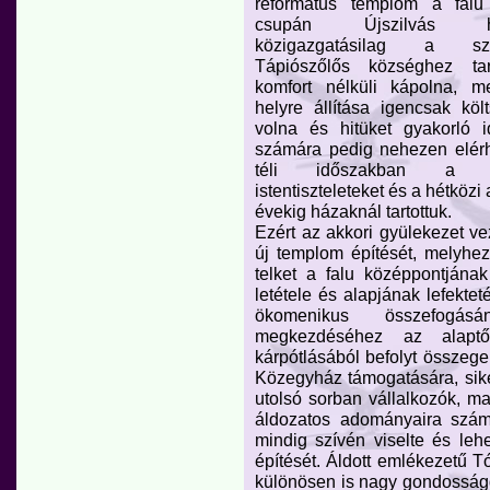
református templom a falu 
csupán Újszilvás hat
közigazgatásilag a sz
Tápiószőlős községhez tar
komfort nélküli kápolna, m
helyre állítása igencsak költ
volna és hitüket gyakorló 
számára pedig nehezen elérh
téli időszakban a va
istentiszteleteket és a hétközi
évekig házaknál tartottuk.
Ezért az akkori gyülekezet ve
új templom építését, melyhe
telket a falu középpontjána
letétele és alapjának lefektet
ökomenikus összefogás
megkezdéséhez az alaptők
kárpótlásából befolyt összege 
Közegyház támogatására, sik
utolsó sorban vállalkozók, m
áldozatos adományaira számí
mindig szívén viselte és le
építését. Áldott emlékezetű T
különösen is nagy gondosságg