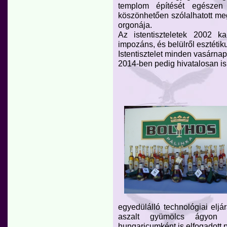
templom építését egészen
köszönhetően szólalhatott me
orgonája.
Az istentiszteletek 2002 k
impozáns, és belülről esztéti
Istentisztelet minden vasárnap
2014-ben pedig hivatalosan is
egyedülálló technológiai eljá
aszalt gyümölcs ágyon é
hungaricumként is elfogadott p