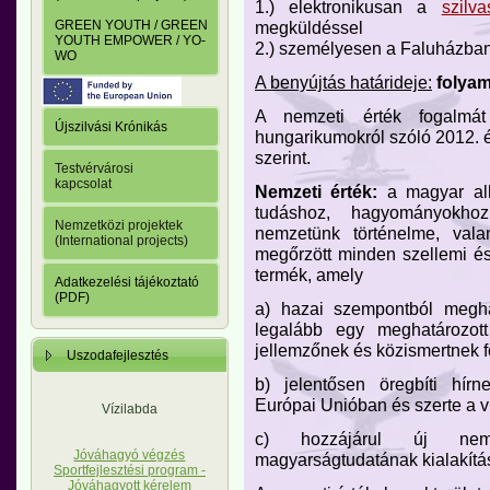
1.) elektronikusan a
szilv
megküldéssel
GREEN YOUTH / GREEN
YOUTH EMPOWER / YO-
2.) személyesen a Faluházban 
WO
A benyújtás határideje:
folya
A nemzeti érték fogalmá
Újszilvási Krónikás
hungarikumokról szóló 2012. 
szerint.
Testvérvárosi
kapcsolat
Nemzeti érték:
a magyar alko
tudáshoz, hagyományokhoz
Nemzetközi projektek
nemzetünk történelme, vala
(International projects)
megőrzött minden szellemi és
termék, amely
Adatkezelési tájékoztató
(PDF)
a) hazai szempontból megha
legalább egy meghatározot
jellemzőnek és közismertnek f
Uszodafejlesztés
b) jelentősen öregbíti hír
Európai Unióban és szerte a v
Vízilabda
c) hozzájárul új nemz
Jóváhagyó végzés
magyarságtudatának kialakítá
Sportfejlesztési program -
Jóváhagyott kérelem