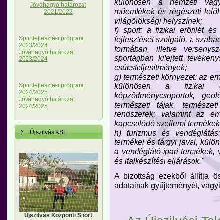
különösen a nemzeti vagy
Jóváhagyó határozat
műemlékek és régészeti lelőh
2021/2022
világörökségi helyszínek;
f) sport: a fizikai erőnlét é
fejlesztését szolgáló, a szaba
Sportfejlesztési program
2023/2024
formában, illetve versenys
Jóváhagyó határozat
sportágban kifejtett tevéke
2023/2024
csúcsteljesítmények;
g) természeti környezet: az em
különösen a fizikai 
Sportfejlesztési program
2024/2025
képződménycsoportok, geol
Jóváhagyó határozat
természeti tájak, természet
2024/2025
rendszerek; valamint az em
kapcsolódó szellemi termékek
h) turizmus és vendéglátás
Újszilvás KSE
termékei és tárgyi javai, külön
a vendéglátó-ipari termékek, 
és italkészítési eljárások."
A bizottság ezekből állítja 
adatainak gyűjteményét, vagyis
Újszilvás Központi Sport