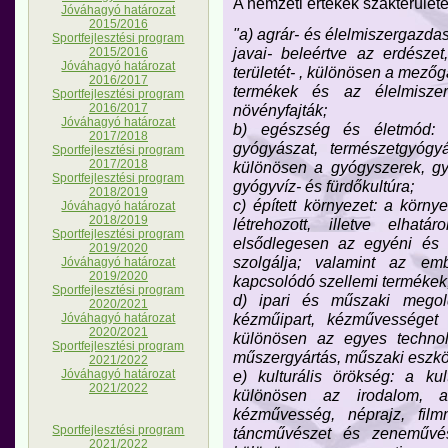
A nemzeti értékek szakterülete
Jóváhagyó határozat
2015/2016
"a) agrár- és élelmiszergazdas
Sportfejlesztési program
javai- beleértve az erdésze
2015/2016
Jóváhagyó határozat
területét- , különösen a mező
2016/2017
termékek és az élelmiszer
Sportfejlesztési program
növényfajták;
2016/2017
Jóváhagyó határozat
b) egészség és életmód:
2017/2018
gyógyászat, természetgyógyá
Sportfejlesztési program
2017/2018
különösen a gyógyszerek, g
Sportfejlesztési program
gyógyvíz- és fürdőkultúra;
2018/2019
c) épített környezet: a körn
Jóváhagyó határozat
2018/2019
létrehozott, illetve elhatá
Sportfejlesztési program
elsődlegesen az egyéni és k
2019/2020
szolgálja; valamint az emb
Jóváhagyó határozat
2019/2020
kapcsolódó szellemi termékek
Sportfejlesztési program
d) ipari és műszaki megol
2020/2021
kézműipart, kézművességet 
Jóváhagyó határozat
2020/2021
különösen az egyes technol
Sportfejlesztési program
műszergyártás, műszaki eszköz
2021/2022
e) kulturális örökség: a kul
Jóváhagyó határozat
2021/2022
különösen az irodalom, 
kézművesség, néprajz, film
Sportfejlesztési program
táncművészet és zeneművész
2021/2022