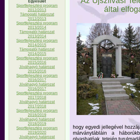
Az Újszilvási Tel
Egyesület
Sportfejlesztési program
által elfog
2012/2013
Támogató határozat
2012/2013
Sportfejlesztési program
2013/2014
Támogatói határozat
2013/2014
Sportfejlesztési program
2014/2015
Támogatói határozat
2014/2015
Sportfejlesztési program
2015/2016
Jóváhagyó határozat
2015/2016
Sportfejlesztési program
2016/2017
Jóváhagyó határozat
2016/2017
Sportfejlesztési program
2017/2018
Jóváhagyó határozat
2017/2018
Sportfejlesztési program
2018/2019
Jóváhagyó határozat
2018/2019
hogy egyedi jellegével hozzáj
Sportfejlesztési program
márványtábláin a háborúkb
2019/2020
Jóváhagyó határozat
olvashatóak, tetején turulmadár