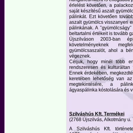
érlelést követően, a palacko
saját készítésű aszalt gyümölc
pálinkát. Ezt követően tovább
aszalt gyümölcs visszanyeri er
pálinkának. A "gyümölcságy" 
beltartalmi értékeit is tovább g
Újszilváson 2003-ban é
követelményeknek megfe
gyümölcsaszalót, ahol a bér
végeznek.
Céljuk, hogy minél több em
rendszeresen és kulturáltan 
Ennek érdekében, megkezdték
keretében lehetőség van az 
megtekintésére, a pálin
ágyaspálinka kóstolására és v
Szilváshús Kft. Termékei
(2768 Újszilvás, Alkotmány u. 
A Szilváshús Kft. történe