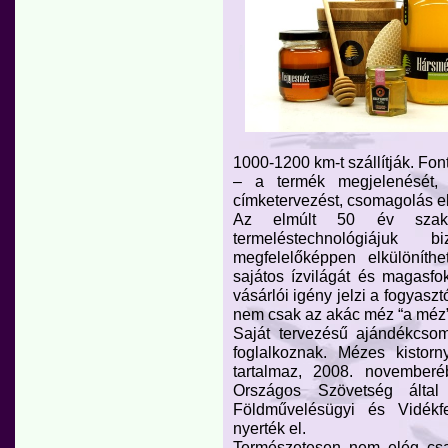
1000-1200 km-t szállítják. Fon
– a termék megjelenését, 
címketervezést, csomagolás elk
Az elmúlt 50 év szakmai
termeléstechnológiájuk 
megfelelőképpen elkülöníthe
sajátos ízvilágát és magasfo
vásárlói igény jelzi a fogyasz
nem csak az akác méz “a méz”
Saját tervezésű ajándékcsom
foglalkoznak. Mézes kistorn
tartalmaz, 2008. november
Országos Szövetség által
Földművelésügyi és Vidékfe
nyerték el.
Természetesen nem elég cs