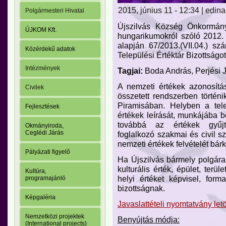
2015, június 11 - 12:34 | edina
Polgármesteri Hivatal
Újszilvás Község Önkormán
ÚJKOM Kft.
hungarikumokról szóló 2012. 
alapján 67/2013.(VII.04.) sz
Közérdekű adatok
Települési Értéktár Bizottságo
Intézmények
Tagjai:
Boda András, Perjési 
A nemzeti értékek azonosítá
Civilek
összetett rendszerben törté
Piramisában. Helyben a tele
Fejlesztések
értékek leírását, munkájába 
továbbá az értékek gyűjté
Okmányiroda,
Ceglédi Járás
foglalkozó szakmai és civil sz
nemzeti értékek felvételét bá
Pályázati figyelő
Ha Újszilvás bármely polgára
kulturális érték, épület, ter
Kultúra,
helyi értéket képvisel, form
programajánló
bizottságnak.
Képgaléria
Javaslattételi nyomtatvány let
Nemzetközi projektek
Benyújtás módja:
(International projects)