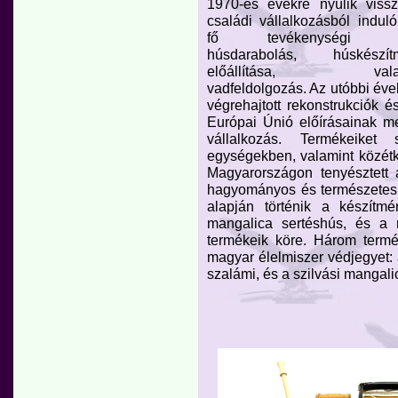
1970-es évekre nyúlik viss
családi vállalkozásból indul
fő tevékenységi k
húsdarabolás, húskészít
előállítása, valam
vadfeldolgozás. Az utóbbi év
végrehajtott rekonstrukciók 
Európai Únió előírásainak m
vállalkozás. Termékeiket s
egységekben, valamint közétke
Magyarországon tenyésztett 
hagyományos és természetes f
alapján történik a készítm
mangalica sertéshús, és a 
termékeik köre. Három termé
magyar élelmiszer védjegyet: 
szalámi, és a szilvási mangali