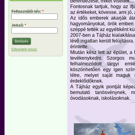
berendezése, miket viseltek…
Fontosnak tartjuk, hogy az if
Felhasználói név:
*
az értékeket, kövesse, ami jó,
Az idős emberek akarják áta
hagyományokat, örök emberi 
Jelszó:
*
széppé tették az egyébként kü
2007-ben a Tájház kialakítás
lévő ingatlan került felújításra
érintette.
Elfelejtett jelszó
Miután kész lett az épület, a
tevékenykedni. Szorgos mu
felhalmozódott tárgyi em
köszönhetően egy igen szín
létre, melyet saját maguk 
érdeklődőknek.
A Tájház egyik pontját képezi
bemutató tanösvénynek, m
óvodásoknak, iskolásoknak.