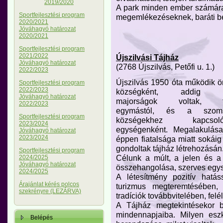
2019/2020
A park minden ember számára n
Sportfejlesztési program
megemlékezéseknek, baráti b
2020/2021
Jóváhagyó határozat
2020/2021
Sportfejlesztési program
2021/2022
Újszilvási Tájház
Jóváhagyó határozat
(2768 Újszilvás, Petőfi u. 1.)
2022/2023
Újszilvás 1950 óta működik ö
Sportfejlesztési program
2022/2023
községként, addig c
Jóváhagyó határozat
majorságok voltak, t
2022/2023
egymástól, és a szom
Sportfejlesztési program
községekhez kapcsoló
2023/2024
egységenként. Megalakulás
Jóváhagyó határozat
2023/2024
éppen fiatalsága miatt sokái
gondoltak tájház létrehozásán
Sportfejlesztési program
Célunk a múlt, a jelen és a
2024/2025
Jóváhagyó határozat
összehangolása, szerves egy
2024/2025
A létesítmény pozitív hatás
Árajánlat kérés polcos
turizmus megteremtésében,
szekrényre (LEZÁRVA)
tradíciók továbbvitelében, fel
A Tájház megtekintésekor be
mindennapjaiba. Milyen esz
Belépés