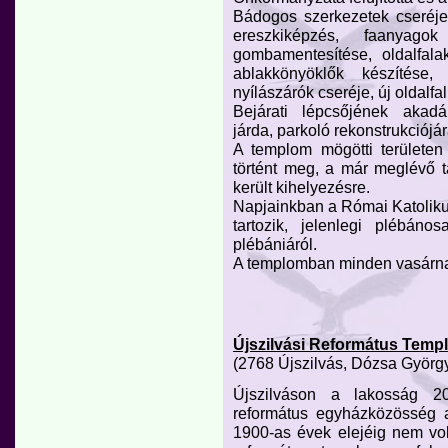
Bádogos szerkezetek cseréje, 
ereszkiképzés, faanyag
gombamentesítése, oldalfalak
ablakkönyöklők készítése, 
nyílászárók cseréje, új oldalfa
Bejárati lépcsőjének akadál
járda, parkoló rekonstrukciójára
A templom mögötti területen
történt meg, a már meglévő t
került kihelyezésre.
Napjainkban a Római Katolik
tartozik, jelenlegi plébán
plébániáról.
A templomban minden vasárnap 
Újszilvási Református Temp
(2768 Újszilvás, Dózsa György
Újszilváson a lakosság 
református egyházközösség a
1900-as évek elejéig nem volt