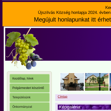
Ke
Újszilvás Község honlapja 2024. évben 
Megújult honlapunkat itt érhet
Kezdőlap, hírek
Polgármesteri köszöntő
Címlap
Településünk
Képgaléria
Önkormányzat