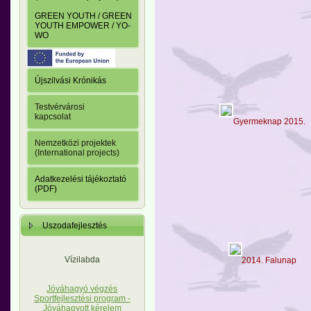
GREEN YOUTH / GREEN
YOUTH EMPOWER / YO-
WO
Újszilvási Krónikás
Testvérvárosi
kapcsolat
Gyermeknap 2015.
Nemzetközi projektek
(International projects)
Adatkezelési tájékoztató
(PDF)
Uszodafejlesztés
Vízilabda
2014. Falunap
Jóváhagyó végzés
Sportfejlesztési program -
Jóváhagyott kérelem