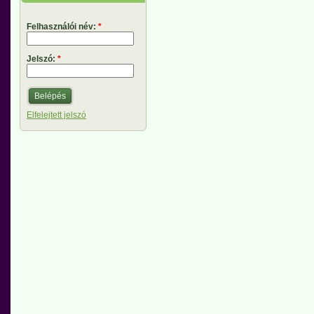
Felhasználói név:
*
Jelszó:
*
Elfelejtett jelszó