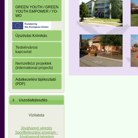
GREEN YOUTH / GREEN
YOUTH EMPOWER / YO-
WO
Újszilvási Krónikás
Testvérvárosi
kapcsolat
Nemzetközi projektek
(International projects)
Adatkezelési tájékoztató
(PDF)
Uszodafejlesztés
Vízilabda
Jóváhagyó végzés
Sportfejlesztési program -
Jóváhagyott kérelem