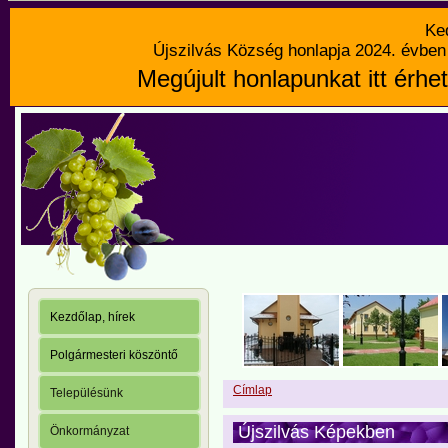
Ke
Újszilvás Község honlapja 2024. évben 
Megújult honlapunkat itt érhet
Kezdőlap, hírek
Polgármesteri köszöntő
Címlap
Településünk
Újszilvás Képekben
Önkormányzat