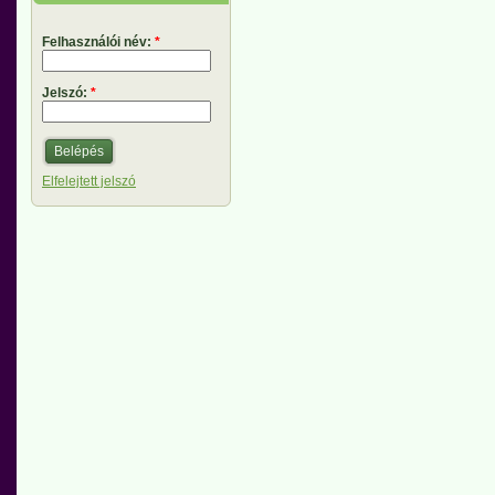
Felhasználói név:
*
Jelszó:
*
Elfelejtett jelszó