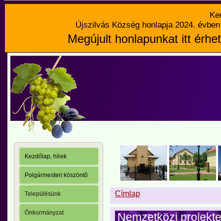
Ke
Újszilvás Község honlapja 2024. évben 
Megújult honlapunkat itt érhet
Kezdőlap, hírek
Polgármesteri köszöntő
Címlap
Településünk
Önkormányzat
Nemzetközi projek