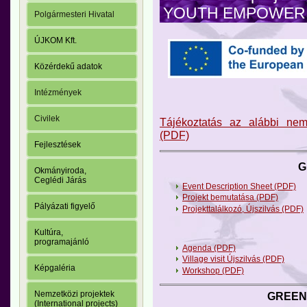
YOUTH EMPOWER 
Polgármesteri Hivatal
ÚJKOM Kft.
Közérdekű adatok
Intézmények
Civilek
Tájékoztatás az alábbi nemz
(PDF)
Fejlesztések
G
Okmányiroda,
Ceglédi Járás
Event Description Sheet (PDF)
Projekt bemutatása (PDF)
Pályázati figyelő
Projekttalálkozó, Újszilvás (PDF)
Kultúra,
programajánló
Agenda (PDF)
Village visit Újszilvás (PDF)
Képgaléria
Workshop (PDF)
Nemzetközi projektek
GREEN
(International projects)