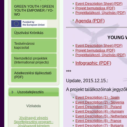
Event Description Sheet (PDF)
GREEN YOUTH / GREEN
Projekt bemutatása (PDF)
YOUTH EMPOWER / YO-
Projekttalálkozó, Újszilvás (PDF)
WO
Agenda (PDF)
Újszilvási Krónikás
YOUNG 
Testvérvárosi
Event Description Sheet (PDF)
kapcsolat
Projekt bemutatása (PDF)
Projekttalálkozó, Újszilvás (PDF)
Nemzetközi projektek
(International projects)
Infographic (PDF)
***
Adatkezelési tájékoztató
(PDF)
Update, 2015.12.15.:
A projekt találkozóinak jegyző
Uszodafejlesztés
Event Description (1) - Spain
Event Description (2) - Slovenia
Vízilabda
Event Description (3) - Poland
Event Description (4) - Hungary
Event Description (5) - Netherlan
Jóváhagyó végzés
Event Description (6) - France
Sportfejlesztési program -
Event Description (7) - Bulgaria
Jóváhagyott kérelem