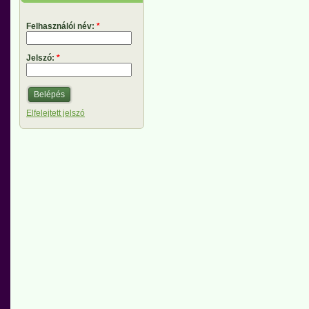
Felhasználói név:
*
Jelszó:
*
Elfelejtett jelszó