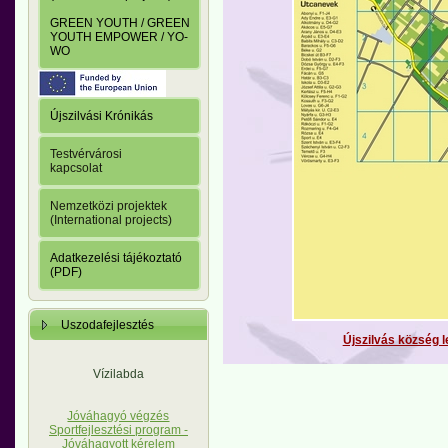
GREEN YOUTH / GREEN
YOUTH EMPOWER / YO-
WO
Újszilvási Krónikás
Testvérvárosi
kapcsolat
Nemzetközi projektek
(International projects)
Adatkezelési tájékoztató
(PDF)
Uszodafejlesztés
Újszilvás község l
Vízilabda
Jóváhagyó végzés
Sportfejlesztési program -
Jóváhagyott kérelem