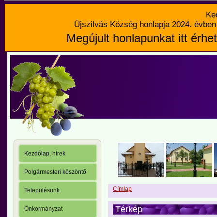
Ke
Újszilvás Község honlapja 2024. évben 
Megújult honlapunkat itt érhet
Kezdőlap, hírek
Polgármesteri köszöntő
Címlap
Településünk
Térkép
Önkormányzat