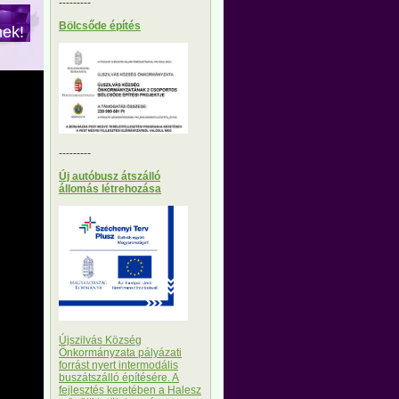
---------
Bölcsőde építés
nek!
---------
Új autóbusz átszálló
állomás létrehozása
Újszilvás Község
Önkormányzata pályázati
forrást nyert intermodális
buszátszálló építésére. A
fejlesztés keretében a Halesz