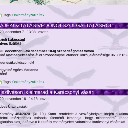
Tags:
Önkormányzati hírek
TÁJÉKOZTATÁS VÉDŐNŐI SZOLGÁLTATÁSRÓL
20, december 7 - 13:38 | eszter
sztelt Lakosság!
dves Szülők!
20. december 8-tól december 18-ig szabadságomat töltöm.
 idő alatt helyettesítést lát el Szoboszlayné Vrabecz Ildikó, elérhetősége 06 30/ 16
gértésüket köszönjük!
ngyelné Agócs Marianna
dőnő
Tags:
Önkormányzati hírek
jszilváson is elmarad a Karácsonyi vásár!
20, november 18 - 14:18 | eszter
dves Újszilvásiak!
Kormány 484/2020. (XI. 10.) Korm. rendelete a veszélyhelyzet idején alkalm
delmi intézkedések második üteméről kimondja, hogy mindennemű rend
gtartása tilos, ideértve a kulturális eseményeket, valamint a karácsonyi vásárokat.