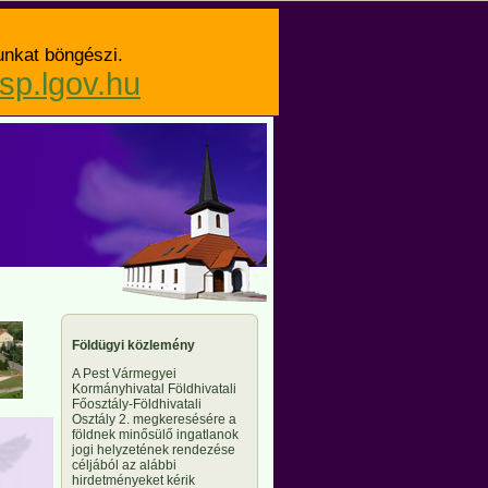
unkat böngészi.
asp.lgov.hu
Földügyi közlemény
A Pest Vármegyei
Kormányhivatal Földhivatali
Főosztály-Földhivatali
Osztály 2. megkeresésére a
földnek minősülő ingatlanok
jogi helyzetének rendezése
céljából az alábbi
hirdetményeket kérik