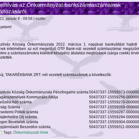
elhívás az Önkormányzat bankszámlaszámainak
áltozásáról
21, január 8 - 09:56 | eszter
gyelem!
szilvás Község Önkormányzata 2022. március 1. napjával bankváltást hajtott 
nek értelmében az ezt megelőző OTP Bank-nál vezetett számlaszámai megszűnt
ekre a számlaszámokra kiállított készpénz átutalási megbízások (sárga csekk) érv
ztették.
 új, TAKARÉKBANK ZRT.-nél vezetett számlaszámok a következők:
szilvás Község Önkormányzata Pénzforgalmi számla
50437337-15559373-00000
gánszemélyek Kommunális Adója
50437337-15559256-00000
arűzési Adó számla
50437337-15559270-00000
rság Számla
50437337-15559359-00000
sedelmi Pótlék számla
50437337-15559287-00000
lajterhelési Díj számla
50437337-15559294-00000
egen Bevételek számla
50437337-15559304-00000
pjárműadó Beszedési számla
50437337-15559311-00000
Tags:
Önkormányzati hírek