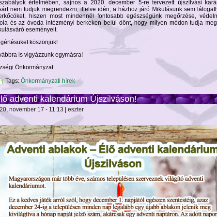
szabályok értelmében, sajnos a 2020. december 5-re tervezett újszilvási kará
sárt nem tudjuk megrendezni, illetve idén, a házhoz járó Mikulásunk sem látogat
erkőcöket, hiszen most mindennél fontosabb egészségünk megőrzése, védel
kola és az óvoda intézményi berkeken belül dönt, hogy milyen módon tudja megt
kulásváró eseményeit.
gértésüket köszönjük!
vábbra is vigyázzunk egymásra!
zségi Önkormányzat
Tags:
Önkormányzati hírek
lő adventi kalendárium Újszilváson!
20, november 17 - 11:13 | eszter