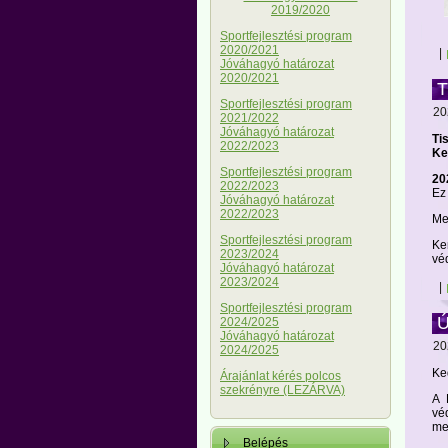
2019/2020
Sportfejlesztési program
2020/2021
|
Jóváhagyó határozat
2020/2021
Sportfejlesztési program
20
2021/2022
Jóváhagyó határozat
Ti
2022/2023
Ke
Sportfejlesztési program
20
2022/2023
Ez
Jóváhagyó határozat
2022/2023
Me
Sportfejlesztési program
Ke
2023/2024
vé
Jóváhagyó határozat
2023/2024
|
Sportfejlesztési program
Ú
2024/2025
Jóváhagyó határozat
20
2024/2025
Ke
Árajánlat kérés polcos
szekrényre (LEZÁRVA)
A 
vé
me
Belépés