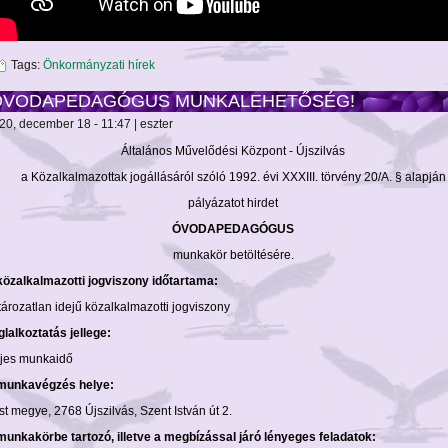
Tags:
Önkormányzati hírek
ÓVODAPEDAGÓGUS MUNKALEHETŐSÉG!
20, december 18 - 11:47 | eszter
Általános Művelődési Központ - Újszilvás
a Közalkalmazottak jogállásáról szóló 1992. évi XXXIII. törvény 20/A. § alapján
pályázatot hirdet
ÓVODAPEDAGÓGUS
munkakör betöltésére.
közalkalmazotti jogviszony időtartama:
tározatlan idejű közalkalmazotti jogviszony
glalkoztatás jellege:
ljes munkaidő
munkavégzés helye:
st megye, 2768 Újszilvás, Szent István út 2.
munkakörbe tartozó, illetve a megbízással járó lényeges feladatok: