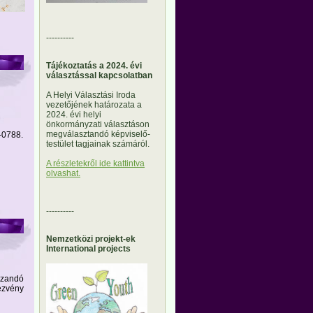
----------
Tájékoztatás a 2024. évi
választással kapcsolatban
A Helyi Választási Iroda
vezetőjének határozata a
2024. évi helyi
önkormányzati választáson
megválasztandó képviselő-
2-0788.
testület tagjainak számáról.
A részletekről ide kattintva
olvashat.
----------
Nemzetközi projekt-ek
International projects
azandó
ezvény