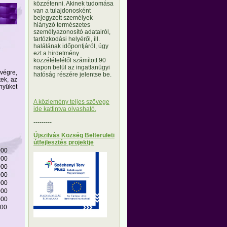
közzétenni. Akinek tudomása
van a tulajdonosként
bejegyzett személyek
hiányzó természetes
személyazonosító adatairól,
tartózkodási helyéről, ill.
halálának időpontjáról, úgy
ezt a hirdetmény
közzétételétől számított 90
napon belül az ingatlanügyi
végre,
hatóság részére jelentse be.
ek, az
ényüket
A közlemény teljes szövege
ide kattintva olvasható.
---------
Újszilvás Község Belterületi
útfejlesztés projektje
000
000
000
000
000
000
000
000