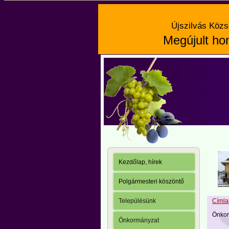
Újszilvás Közs
Megújult hon
Kezdőlap, hírek
Polgármesteri köszöntő
Településünk
Címla
Önkor
Önkormányzat