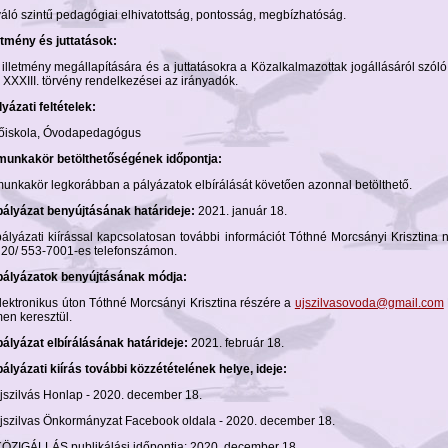
váló szintű pedagógiai elhivatottság, pontosság, megbízhatóság.
letmény és juttatások:
 illetmény megállapítására és a juttatásokra a Közalkalmazottak jogállásáról szól
i XXXIII. törvény rendelkezései az irányadók.
yázati feltételek:
Főiskola, Óvodapedagógus
munkakör betölthetőségének időpontja:
munkakör legkorábban a pályázatok elbírálását követően azonnal betölthető.
pályázat benyújtásának határideje:
2021. január 18.
pályázati kiírással kapcsolatosan további információt Tóthné Morcsányi Krisztina n
 20/ 553-7001-es telefonszámon.
pályázatok benyújtásának módja:
Elektronikus úton Tóthné Morcsányi Krisztina részére a
ujszilvasovoda@gmail.com
men keresztül.
pályázat elbírálásának határideje:
2021. február 18.
pályázati kiírás további közzétételének helye, ideje:
Újszilvás Honlap - 2020. december 18.
Újszilvas Önkormányzat Facebook oldala - 2020. december 18.
KÖZIGÁLLÁS publikálási időpontja: 2020. december 18.