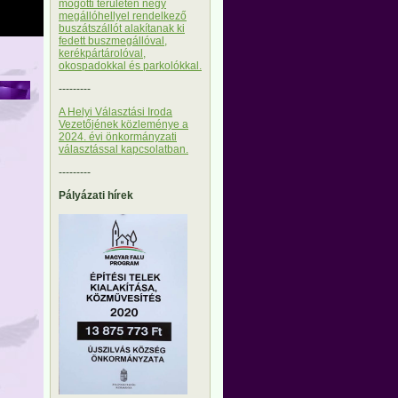
mögötti területen négy
megállóhellyel rendelkező
buszátszállót alakítanak ki
fedett buszmegállóval,
kerékpártárolóval,
okospadokkal és parkolókkal.
---------
A Helyi Választási Iroda
Vezetőjének közleménye a
2024. évi önkormányzati
választással kapcsolatban.
---------
Pályázati hírek