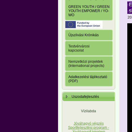
E
GREEN YOUTH / GREEN
s
YOUTH EMPOWER / YO-
WO
20
Újszilvási Krónikás
Testvérvárosi
kapcsolat
Nemzetközi projektek
(International projects)
Adatkezelési tájékoztató
(PDF)
Uszodafejlesztés
Vízilabda
Jóváhagyó végzés
Sportfejlesztési program -
Jóváhagyott kérelem