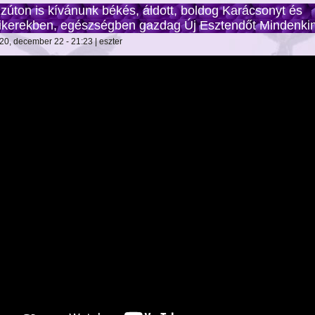
zúton is kívánunk békés, áldott, boldog Karácsonyt és
ikerekben, egészségben gazdag Új Esztendőt Mindenki
20, december 22 - 21:23 | eszter