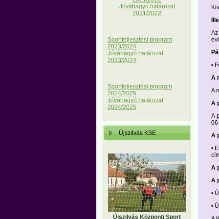
Jóváhagyó határozat
Ki
2021/2022
Il
Az
év
Sportfejlesztési program
2023/2024
Pál
Jóváhagyó határozat
2023/2024
• 
A 
Sportfejlesztési program
A 
2024/2025
Jóváhagyó határozat
A 
2024/2025
A 
06
Újszilvás KSE
A 
• 
cí
A 
A 
• 
• 
Újszilvás Központi Sport
A 