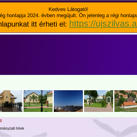
Kedves Látogató!
ég honlapja 2024. évben megújult. Ön jelenleg a régi honlap
https://ujszilvas.
lapunkat itt érheti el:
p
mányzati hírek