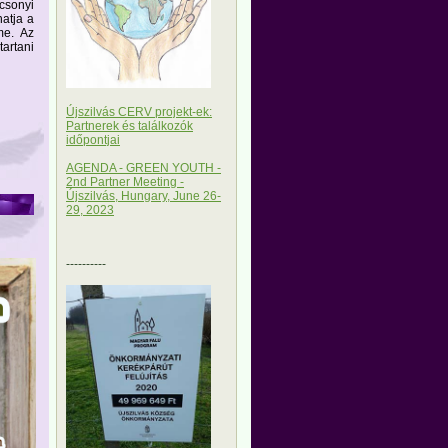
csonyi
hatja a
me. Az
artani
Újszilvás CERV projekt-ek:
Partnerek és találkozók
időpontjai
AGENDA - GREEN YOUTH -
2nd Partner Meeting -
Újszilvás, Hungary, June 26-
29, 2023
----------