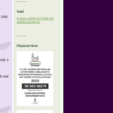
----------
Sajtó
ó 1992.
A HUN-AGRICULTURE Kft.
sajtóközleménye
----------
Pályázati hírek
yújt, a
E-mail