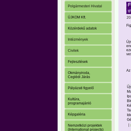
F
Polgármesteri Hivatal
v
ÚJKOM Kft.
20
Fi
Közérdekű adatok
Intézmények
Új
en
ez
Civilek
ves
Fejlesztések
Az
Okmányiroda,
Ceglédi Járás
Új
Pályázati figyelő
Ma
Ip
Kultúra,
Bí
programajánló
Ké
Ta
Képgaléria
Id
Gé
|
Nemzetközi projektek
(International projects)