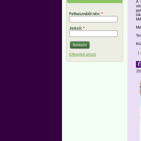
A 
vá
gy
Felhasználói név:
*
is
Mi
Me
Jelszó:
*
To
Kö
|
Elfelejtett jelszó
É
20