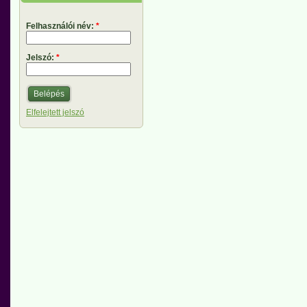
Felhasználói név:
*
Jelszó:
*
Elfelejtett jelszó