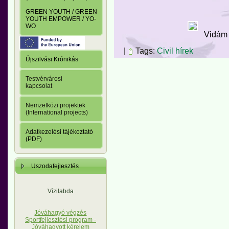
GREEN YOUTH / GREEN
YOUTH EMPOWER / YO-
WO
Vidám h
|
Tags:
Civil hírek
Újszilvási Krónikás
Testvérvárosi
kapcsolat
Nemzetközi projektek
(International projects)
Adatkezelési tájékoztató
(PDF)
Uszodafejlesztés
Vízilabda
Jóváhagyó végzés
Sportfejlesztési program -
Jóváhagyott kérelem