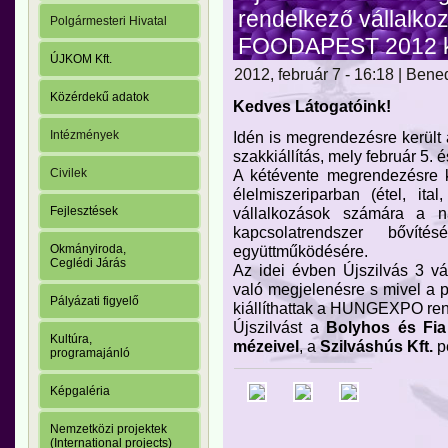
rendelkező vállalko
Polgármesteri Hivatal
FOODAPEST 2012 ki
ÚJKOM Kft.
2012, február 7 - 16:18 | Ben
Közérdekű adatok
Kedves Látogatóink!
Idén is megrendezésre került
Intézmények
szakkiállítás, mely február 5. é
A kétévente megrendezésre ke
Civilek
élelmiszeriparban (étel, ita
vállalkozások számára a na
Fejlesztések
kapcsolatrendszer bővít
együttműködésére.
Okmányiroda,
Ceglédi Járás
Az idei évben Újszilvás 3 v
való megjelenésre s mivel a 
Pályázati figyelő
kiállíthattak a HUNGEXPO re
Újszilvást a
Bolyhos és Fia 
Kultúra,
mézeivel
, a
Szilváshús Kft.
p
programajánló
Képgaléria
Nemzetközi projektek
(International projects)