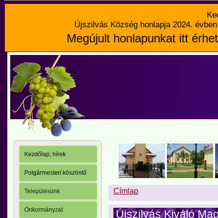
Ke
Újszilvás Község honlapja 2024. évben 
Megújult honlapunkat itt érhet
Kezdőlap, hírek
Polgármesteri köszöntő
Címlap
Településünk
Önkormányzat
Újszilvás Kiváló Ma