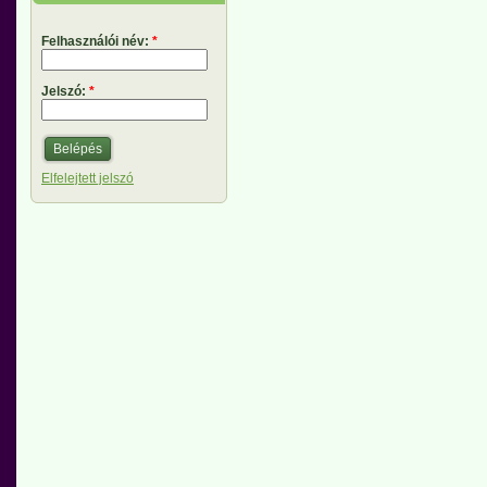
Felhasználói név:
*
Jelszó:
*
Elfelejtett jelszó