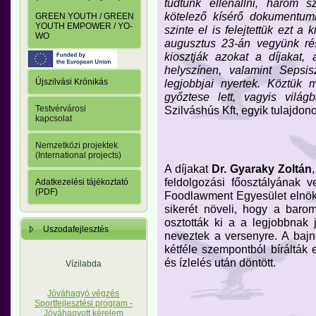
tudtunk ellenállni, három 
kötelező kísérő dokumentum
GREEN YOUTH / GREEN
YOUTH EMPOWER / YO-
szinte el is felejtettük ezt a
WO
augusztus 23-án vegyünk rés
kiosztják azokat a díjakat,
helyszínen, valamint Sepsis
legjobbjai nyertek. Köztük 
Újszilvási Krónikás
győztese lett, vagyis világb
Szilváshús Kft, egyik tulajdon
Testvérvárosi
kapcsolat
Nemzetközi projektek
(International projects)
A díjakat
Dr. Gyaraky Zoltán
feldolgozási főosztályának 
Adatkezelési tájékoztató
(PDF)
Foodlawment Egyesület elnöke
sikerét növeli, hogy a baro
osztották ki a a legjobbnak
Uszodafejlesztés
neveztek a versenyre. A baj
kétféle szempontból bírálták 
és ízlelés után döntött.
Vízilabda
Jóváhagyó végzés
Sportfejlesztési program -
Jóváhagyott kérelem