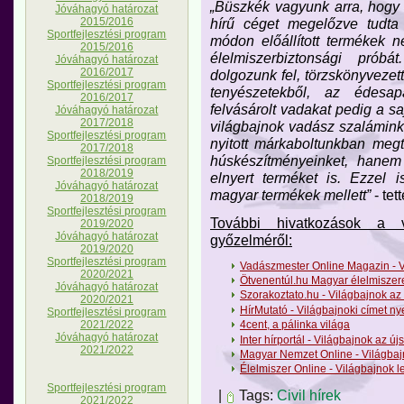
„Büszkék vagyunk arra, hogy 
Jóváhagyó határozat
hírű céget megelőzve tudta
2015/2016
Sportfejlesztési program
módon előállított termékek 
2015/2016
élelmiszerbiztonsági prób
Jóváhagyó határozat
2016/2017
dolgozunk fel, törzskönyveze
Sportfejlesztési program
tenyészetekből, az édesap
2016/2017
felvásárolt vadakat pedig a 
Jóváhagyó határozat
2017/2018
világbajnok vadász szaláminka
Sportfejlesztési program
nyitott márkaboltunkban meg
2017/2018
húskészítményeinket, hanem
Sportfejlesztési program
2018/2019
elnyert terméket is. Ezzel
Jóváhagyó határozat
magyar termékek mellett”
- tet
2018/2019
Sportfejlesztési program
További hivatkozások a v
2019/2020
Jóváhagyó határozat
győzelméről:
2019/2020
Sportfejlesztési program
Vadászmester Online Magazin - Vi
2020/2021
Ötvenentúl.hu Magyar élelmiszer
Jóváhagyó határozat
Szorakoztato.hu - Világbajnok az
2020/2021
HírMutató - Világbajnoki címet ny
Sportfejlesztési program
2021/2022
4cent, a pálinka világa
Jóváhagyó határozat
Inter hírportál - Világbajnok az ú
2021/2022
Magyar Nemzet Online - Világbajn
Élelmiszer Online - Világbajnok le
Sportfejlesztési program
|
Tags:
Civil hírek
2021/2022