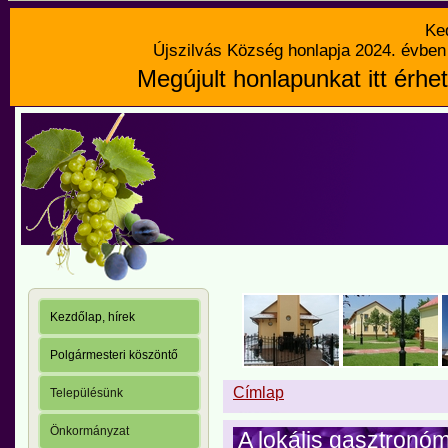
Ke
Újszilvás Község honlapja 2024. évben 
Megújult honlapunkat itt érhet
Kezdőlap, hírek
Polgármesteri köszöntő
Címlap
Településünk
Önkormányzat
A lokális gasztronóm