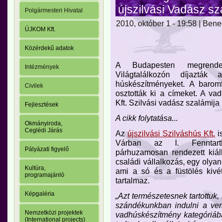
újszilvási Vadász sz
Polgármesteri Hivatal
2010, október 1 - 19:58 | Ben
ÚJKOM Kft.
Közérdekű adatok
A Budapesten megrendezt
Intézmények
Világtalálkozón díjazták
húskészítményeket. A baromf
Civilek
osztották ki a címeket. A v
Kft. Szilvási vadász szalámija 
Fejlesztések
A cikk folytatása...
Okmányiroda,
Ceglédi Járás
Az
újszilvási Szilváshús Kft.
i
Várban az I. Fenntartha
Pályázati figyelő
párhuzamosan rendezett kiáll
családi vállalkozás, egy olyan
Kultúra,
ami a só és a füstölés kivé
programajánló
tartalmaz.
Képgaléria
„Azt természetesnek tartottuk, 
szándékunkban indulni a ver
Nemzetközi projektek
vadhúskészítmény kategóriáb
(International projects)