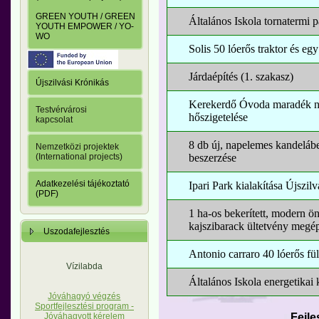
GREEN YOUTH / GREEN
Általános Iskola tornatermi p
YOUTH EMPOWER / YO-
WO
Solis 50 lóerős traktor és e
Járdaépítés (1. szakasz)
Újszilvási Krónikás
Kerekerdő Óvoda maradék nyí
Testvérvárosi
hőszigetelése
kapcsolat
8 db új, napelemes kandeláber 
Nemzetközi projektek
beszerzése
(International projects)
Adatkezelési tájékoztató
Ipari Park kialakítása Újszil
(PDF)
1 ha-os bekerített, modern ön
kajszibarack ültetvény megép
Uszodafejlesztés
Antonio carraro 40 lóerős fül
Vízilabda
Általános Iskola energetikai 
Jóváhagyó végzés
Sportfejlesztési program -
Fejle
Jóváhagyott kérelem