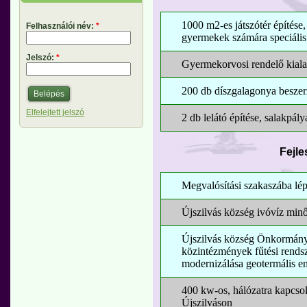
1000 m2-es játszótér építése
Felhasználói név:
*
gyermekek számára speciális
Jelszó:
*
Gyermekorvosi rendelő kiala
200 db díszgalagonya beszer
Elfelejtett jelszó
2 db lelátó építése, salakpál
Fejle
Megvalósítási szakaszába lép
Újszilvás község ivóvíz minő
Újszilvás község Önkormányza
közintézmények fűtési rendsz
modernizálása geotermális en
400 kw-os, hálózatra kapcsol
Újszilváson