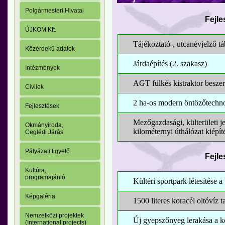
Polgármesteri Hivatal
Fejle
ÚJKOM Kft.
Tájékoztató-, utcanévjelző t
Közérdekű adatok
Járdaépítés (2. szakasz)
Intézmények
AGT fülkés kistraktor besze
Civilek
2 ha-os modern öntözőtechnoló
Fejlesztések
Mezőgazdasági, külterületi je
Okmányiroda,
kilométernyi úthálózat kiépít
Ceglédi Járás
Pályázati figyelő
Fejle
Kultúra,
programajánló
Kültéri sportpark létesítése a
Képgaléria
1500 literes koracél oltóvíz 
Nemzetközi projektek
Új gyepszőnyeg lerakása a 
(International projects)