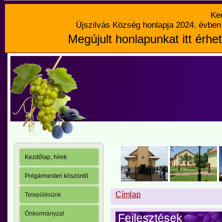
Ke
Újszilvás Község honlapja 2024. évben 
Megújult honlapunkat itt érhet
Kezdőlap, hírek
Polgármesteri köszöntő
Címlap
Településünk
Önkormányzat
Fejlesztések