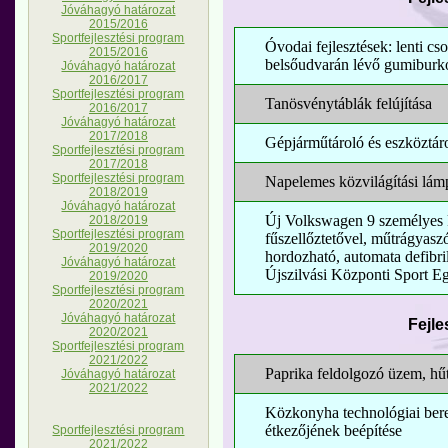
Jóváhagyó határozat
2015/2016
Sportfejlesztési program
Óvodai fejlesztések: lenti cs
2015/2016
belsőudvarán lévő gumiburko
Jóváhagyó határozat
2016/2017
Sportfejlesztési program
Tanösvénytáblák felújítása
2016/2017
Jóváhagyó határozat
2017/2018
Gépjárműtároló és eszköztáro
Sportfejlesztési program
2017/2018
Sportfejlesztési program
Napelemes közvilágítási lám
2018/2019
Jóváhagyó határozat
Új Volkswagen 9 személyes k
2018/2019
Sportfejlesztési program
fűszellőztetővel, műtrágyasz
2019/2020
hordozható, automata defibri
Jóváhagyó határozat
Újszilvási Központi Sport Eg
2019/2020
Sportfejlesztési program
2020/2021
Jóváhagyó határozat
Fejle
2020/2021
Sportfejlesztési program
2021/2022
Paprika feldolgozó üzem, hű
Jóváhagyó határozat
2021/2022
Közkonyha technológiai bere
étkezőjének beépítése
Sportfejlesztési program
2021/2022