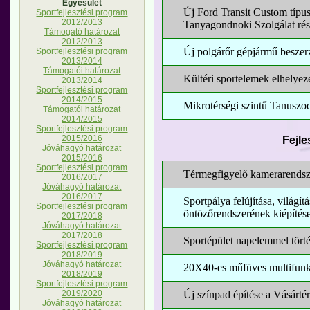
Egyesület
Új Ford Transit Custom típu
Sportfejlesztési program
2012/2013
Tanyagondnoki Szolgálat rés
Támogató határozat
2012/2013
Új polgárőr gépjármű beszer
Sportfejlesztési program
2013/2014
Támogatói határozat
Kültéri sportelemek elhelyez
2013/2014
Sportfejlesztési program
2014/2015
Mikrotérségi szintű Tanuszod
Támogatói határozat
2014/2015
Sportfejlesztési program
Fejle
2015/2016
Jóváhagyó határozat
2015/2016
Sportfejlesztési program
Térmegfigyelő kamerarendsze
2016/2017
Jóváhagyó határozat
2016/2017
Sportpálya felújítása, világí
Sportfejlesztési program
öntözőrendszerének kiépítés
2017/2018
Jóváhagyó határozat
2017/2018
Sportépület napelemmel törté
Sportfejlesztési program
2018/2019
Jóváhagyó határozat
20X40-es műfüves multifunkc
2018/2019
Sportfejlesztési program
Új színpad építése a Vásárté
2019/2020
Jóváhagyó határozat