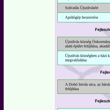
Szilvafás Újszilvásért
Aprítógép beszerzése
Fejlesz
Újszilvás község Önkormányz
alatti épület felújítása, akad
Újszilvás községben a házi k
megvalósítása
Fejle
A Dobó István utca, az Iskol
felújítása
Fejlesz