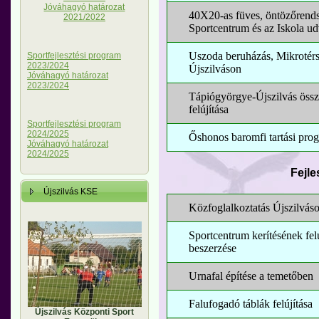
Jóváhagyó határozat
40X20-as füves, öntözőrendsz
2021/2022
Sportcentrum és az Iskola u
Uszoda beruházás, Mikrotérs
Sportfejlesztési program
2023/2024
Újszilváson
Jóváhagyó határozat
2023/2024
Tápiógyörgye-Újszilvás össz
felújítása
Sportfejlesztési program
2024/2025
Őshonos baromfi tartási pro
Jóváhagyó határozat
2024/2025
Fejle
Újszilvás KSE
Közfoglalkoztatás Újszilvás
Sportcentrum kerítésének felú
beszerzése
Urnafal építése a temetőben
Falufogadó táblák felújítása
Újszilvás Központi Sport