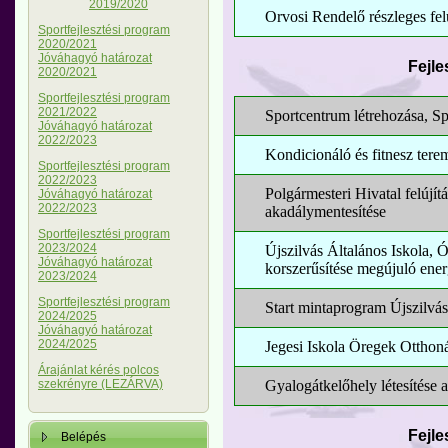
2019/2020
Orvosi Rendelő részleges fel
Sportfejlesztési program
2020/2021
Jóváhagyó határozat
Fejle
2020/2021
Sportfejlesztési program
2021/2022
Sportcentrum létrehozása, Sp
Jóváhagyó határozat
2022/2023
Kondicionáló és fitnesz tere
Sportfejlesztési program
2022/2023
Polgármesteri Hivatal felújítá
Jóváhagyó határozat
2022/2023
akadálymentesítése
Sportfejlesztési program
2023/2024
Újszilvás Általános Iskola, 
Jóváhagyó határozat
korszerűsítése megújuló ener
2023/2024
Sportfejlesztési program
Start mintaprogram Újszilvá
2024/2025
Jóváhagyó határozat
2024/2025
Jegesi Iskola Öregek Otthoná
Árajánlat kérés polcos
Gyalogátkelőhely létesítése 
szekrényre (LEZÁRVA)
Fejle
Belépés