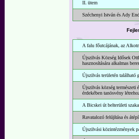
II. ütem
Széchenyi István és Ady Endr
Fejle
A falu főutcájának, az Alkot
Újszilvás Község Idősek Ott
hasznosítására alkalmas beren
Újszilvás területén található 
Újszilvás község természeti é
érdekében tanösvény létreho
A Bicskei út belterületi szak
Ravatalozó felújítása és átépí
Újszilvási közintézmények par