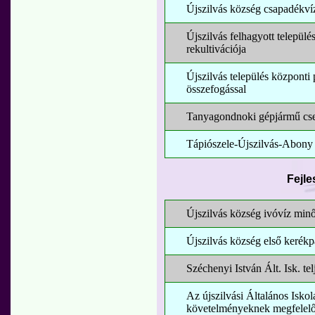
Újszilvás község csapadékví
Újszilvás felhagyott települé
rekultivációja
Újszilvás település központi 
összefogással
Tanyagondnoki gépjármű cse
Tápiószele-Újszilvás-Abony ö
Fejle
Újszilvás község ivóvíz minő
Újszilvás község első kerékp
Széchenyi István Ált. Isk. te
Az újszilvási Általános Iskol
követelményeknek megfelelően