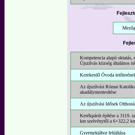
Fejlesz
Mezőga
Fejle
Kompetencia alapú oktatás, e
Újszilvás község általános is
Kerekerdő Óvoda tetőterének
Az újszilvási Római Katolik
akadálymentesítése
Az újszilvási Idősek Otthon
Kerékpárút építése a 3119. s
km szelvénytől a 6+322,2 k
Gyermektábor felújítása