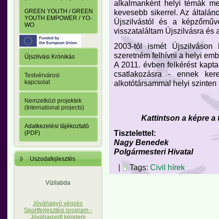
alkalmanként helyi témák me
kevesebb sikerrel. Az általáno
GREEN YOUTH / GREEN
YOUTH EMPOWER / YO-
Újszilvástól és a képzőművé
WO
visszataláltam Újszilvásra és 
2003-tól ismét Újszilváso
szeretném felhívni a helyi emb
Újszilvási Krónikás
A 2011. évben felkérést kapta
csatlakozásra - ennek ker
Testvérvárosi
alkotótársammal helyi szinten
kapcsolat
Nemzetközi projektek
(International projects)
Kattintson a képre a
Adatkezelési tájékoztató
Tisztelettel:
(PDF)
Nagy Benedek
Polgármesteri Hivatal
Uszodafejlesztés
|
Tags:
Civil hírek
Vízilabda
Jóváhagyó végzés
Sportfejlesztési program -
Jóváhagyott kérelem