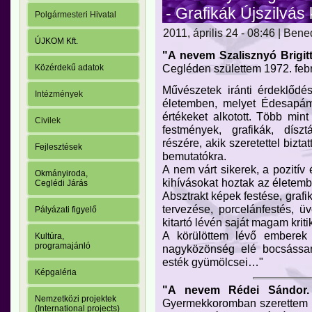
- Grafikák Újszilvás
Polgármesteri Hivatal
2011, április 24 - 08:46 | Ben
ÚJKOM Kft.
"A nevem Szalisznyó Brigit
Cegléden születtem 1972. febr
Közérdekű adatok
Művészetek iránti érdeklőd
Intézmények
életemben, melyet Édesapámt
értékeket alkotott. Több min
Civilek
festmények, grafikák, díszt
részére, akik szeretettel bizta
Fejlesztések
bemutatókra.
A nem várt sikerek, a pozitív
Okmányiroda,
kihívásokat hoztak az életemb
Ceglédi Járás
Absztrakt képek festése, graf
tervezése, porcelánfestés, üv
Pályázati figyelő
kitartó lévén saját magam kri
A körülöttem lévő emberek b
Kultúra,
programajánló
nagyközönség elé bocsássa
esték gyümölcsei…"
Képgaléria
"A nevem Rédei Sándor.
Nemzetközi projektek
Gyermekkoromban szerettem raj
(International projects)