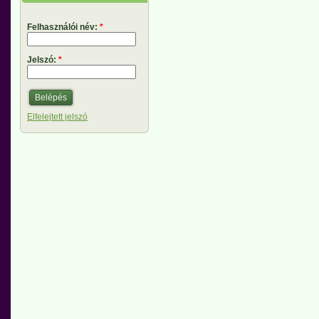
Felhasználói név:
*
Jelszó:
*
Elfelejtett jelszó