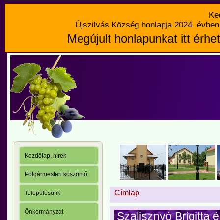
Ke
Újszilvás Község honlapja 2024. évben 
Megújult honlapunkat itt érhet
Kezdőlap, hírek
Polgármesteri köszöntő
Címlap
Településünk
Önkormányzat
Szalisznyó Brigitta