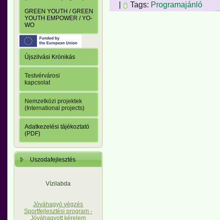
|
Tags:
Programajánló
GREEN YOUTH / GREEN
YOUTH EMPOWER / YO-
WO
Újszilvási Krónikás
Testvérvárosi
kapcsolat
Nemzetközi projektek
(International projects)
Adatkezelési tájékoztató
(PDF)
Uszodafejlesztés
Vízilabda
Jóváhagyó végzés
Sportfejlesztési program -
Jóváhagyott kérelem