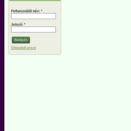
Felhasználói név:
*
Jelszó:
*
Elfelejtett jelszó