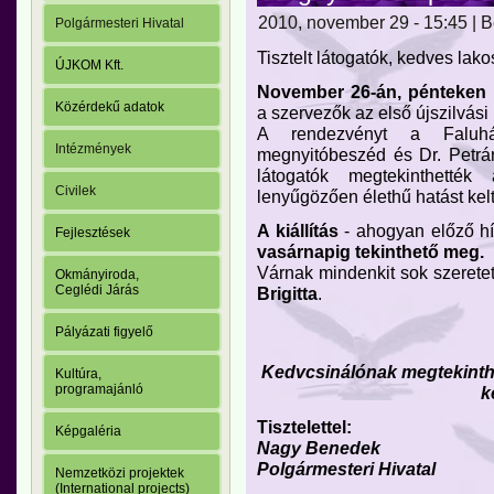
2010, november 29 - 15:45 | 
Polgármesteri Hivatal
Tisztelt látogatók, kedves lako
ÚJKOM Kft.
November 26-án, pénteken 
Közérdekű adatok
a szervezők az első újszilvási 
A rendezvényt a Faluhá
Intézmények
megnyitóbeszéd és Dr. Petrá
látogatók megtekinthették
Civilek
lenyűgözően élethű hatást kelt
A kiállítás
- ahogyan előző hí
Fejlesztések
vasárnapig tekinthető meg.
Várnak mindenkit sok szeretet
Okmányiroda,
Ceglédi Járás
Brigitta
.
Pályázati figyelő
Kedvcsinálónak megtekinth
Kultúra,
programajánló
k
Tisztelettel:
Képgaléria
Nagy Benedek
Polgármesteri Hivatal
Nemzetközi projektek
(International projects)