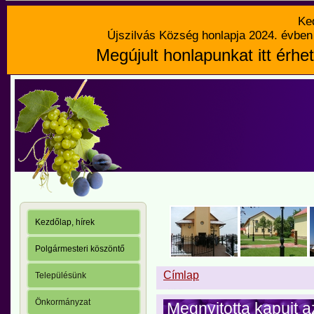
Ke
Újszilvás Község honlapja 2024. évben 
Megújult honlapunkat itt érhet
Kezdőlap, hírek
Polgármesteri köszöntő
Címlap
Településünk
Önkormányzat
Megnyitotta kapuit 