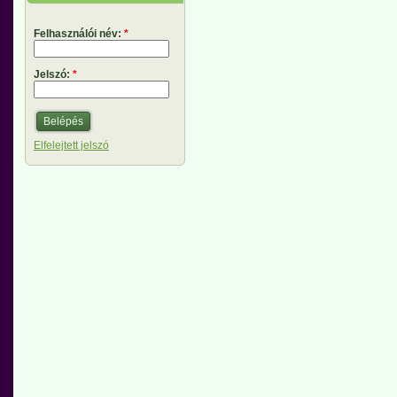
Felhasználói név:
*
Jelszó:
*
Elfelejtett jelszó