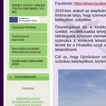
Facebook:
https://www.facebo
GREEN YOUTH / GREEN
YOUTH EMPOWER / YO-
2010-ben alakult az alapítván
WO
fontosnak tartja, hogy szervez
fejlesztése, szépítése.
Összefogással és a kínálko
Újszilvási Krónikás
szebbé, esztétikusabbá tehetj
idelátogatók szívesen mennek 
Testvérvárosi
kapcsolat
számukra a rendezett telepü
térnek be a Hivatalba azzal 
Nemzetközi projektek
településünk.
(International projects)
Cél az, hogy Újszilváson sz
számban betelepítésre, közter
Adatkezelési tájékoztató
(PDF)
Uszodafejlesztés
Vízilabda
Jóváhagyó végzés
Sportfejlesztési program -
Jóváhagyott kérelem