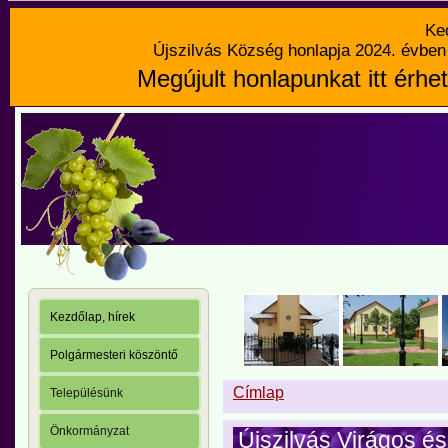
Ke
Újszilvás Község honlapja 2024. évben 
Megújult honlapunkat itt érhet
Kezdőlap, hírek
Polgármesteri köszöntő
Címlap
Településünk
Önkormányzat
Újszilvás Virágos és