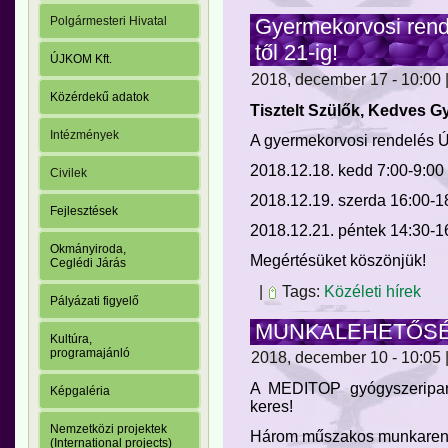
Gyermekorvosi rend
Polgármesteri Hivatal
től 21-ig!
ÚJKOM Kft.
2018, december 17 - 10:00 |
Közérdekű adatok
Tisztelt Szülők, Kedves G
Intézmények
A gyermekorvosi rendelés Új
2018.12.18. kedd 7:00-9:00 
Civilek
2018.12.19. szerda 16:00-18
Fejlesztések
2018.12.21. péntek 14:30-16
Okmányiroda,
Megértésüket köszönjük!
Ceglédi Járás
|
Tags:
Közéleti hírek
Pályázati figyelő
MUNKALEHETŐSÉ
Kultúra,
programajánló
2018, december 10 - 10:05 |
A MEDITOP gyógyszeripari 
Képgaléria
keres!
Nemzetközi projektek
Három műszakos munkaren
(International projects)