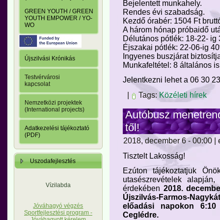
Bejelentett munkahely.
GREEN YOUTH / GREEN
Rendes évi szabadság.
YOUTH EMPOWER / YO-
Kezdő órabér: 1504 Ft bruttó
WO
A három hónap próbaidő után
Délutános pótlék: 18-22- ig
Éjszakai pótlék: 22-06-ig 4
Ingyenes buszjárat biztosít
Újszilvási Krónikás
Munkafeltétel: 8 általános i
Testvérvárosi
Jelentkezni lehet a 06 30 
kapcsolat
|
Tags:
Közéleti hírek
Nemzetközi projektek
(International projects)
Autóbusz menetrend
től!
Adatkezelési tájékoztató
(PDF)
2018, december 6 - 00:00 | 
Tisztelt Lakosság!
Uszodafejlesztés
Ezúton tájékoztatjuk Önö
utasészrevételek alapján,
Vízilabda
érdekében
2018. december
Újszilvás-Farmos-Nagyká
előadási napokon 6:10 ó
Jóváhagyó végzés
Sportfejlesztési program -
Ceglédre.
Jóváhagyott kérelem