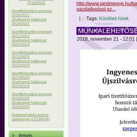
2019/2020
http://www.pestmegye.hu/hi
gazdalkodast-sz...
Sportfejlesztési program
2020/2021
|
Tags:
Közéleti hírek
Jóváhagyó határozat
2020/2021
MUNKALEHETŐSÉ
Sportfejlesztési program
2021/2022
2018, november 21 - 12:01 |
Jóváhagyó határozat
2022/2023
Sportfejlesztési program
2022/2023
Jóváhagyó határozat
2022/2023
Sportfejlesztési program
2023/2024
Jóváhagyó határozat
2023/2024
Sportfejlesztési program
2024/2025
Jóváhagyó határozat
2024/2025
Árajánlat kérés polcos
szekrényre (LEZÁRVA)
Belépés