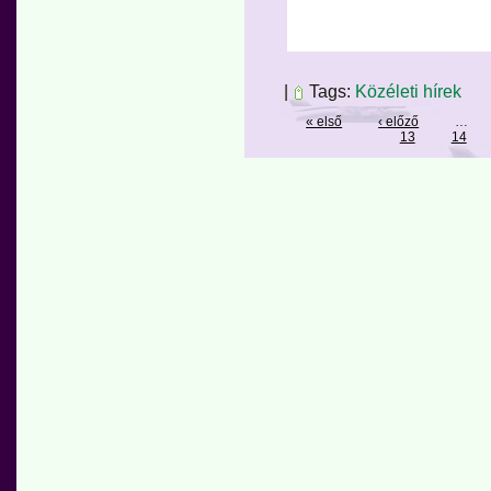
|
Tags:
Közéleti hírek
« első
‹ előző
…
13
14