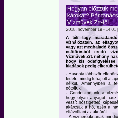
Hogyan előzzük meg
károkat? Pár tanács
Vízművek Zrt-től
2018, november 19 - 14:01 |
A téli fagy maradandó
vízhálózatain, az elfagyo
vagy azt meghaladó össze
csőtörésből eredő víze
Vízművek Zrt. néhány haszn
hogy kis odafigyeléssel
kiadások pedig elkerülhet
- Havonta többször ellenőri
fedele mindig lehajtott áll
nélkül. Amennyiben a fe
pótoljuk!
- Gondoskodjunk a vízmér
hogy olyan anyagot hasz
veszít hőszigetelő képessé
akárcsak a hó, ezért a hav
eltávolítani az aknáról.
- A vízmérőaknának mindig