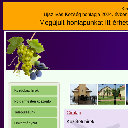
Ke
Újszilvás Község honlapja 2024. évben 
Megújult honlapunkat itt érhet
Kezdőlap, hírek
Polgármesteri köszöntő
Településünk
Címlap
Közéleti hírek
Önkormányzat