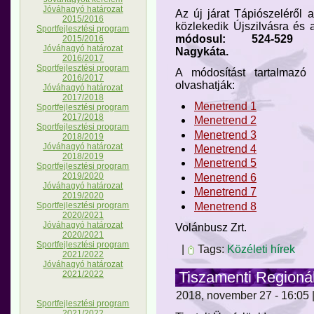
Jóváhagyó határozat
Az új járat Tápiószeléről
2015/2016
közlekedik Újszilvásra és
Sportfejlesztési program
módosul: 524-529 Cegl
2015/2016
Jóváhagyó határozat
Nagykáta.
2016/2017
Sportfejlesztési program
A módosítást tartalmazó
2016/2017
olvashatják:
Jóváhagyó határozat
2017/2018
Menetrend 1
Sportfejlesztési program
2017/2018
Menetrend 2
Sportfejlesztési program
Menetrend 3
2018/2019
Jóváhagyó határozat
Menetrend 4
2018/2019
Menetrend 5
Sportfejlesztési program
2019/2020
Menetrend 6
Jóváhagyó határozat
Menetrend 7
2019/2020
Menetrend 8
Sportfejlesztési program
2020/2021
Jóváhagyó határozat
Volánbusz Zrt.
2020/2021
Sportfejlesztési program
|
Tags:
Közéleti hírek
2021/2022
Jóváhagyó határozat
Tiszamenti Regionál
2021/2022
2018, november 27 - 16:05 |
Sportfejlesztési program
2021/2022