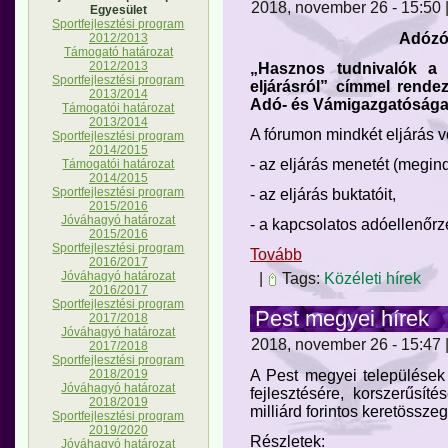
2018, november 26 - 15:50 |
Egyesület
Sportfejlesztési program
Adózó
2012/2013
Támogató határozat
2012/2013
„Hasznos tudnivalók a v
Sportfejlesztési program
eljárásról” címmel rend
2013/2014
Adó- és Vámigazgatósága
Támogatói határozat
2013/2014
A fórumon mindkét eljárás 
Sportfejlesztési program
2014/2015
- az eljárás menetét (megindí
Támogatói határozat
2014/2015
Sportfejlesztési program
- az eljárás buktatóit,
2015/2016
Jóváhagyó határozat
- a kapcsolatos adóellenőrzé
2015/2016
Sportfejlesztési program
Tovább
2016/2017
Jóváhagyó határozat
|
Tags:
Közéleti hírek
2016/2017
Sportfejlesztési program
Pest megyei hírek
2017/2018
Jóváhagyó határozat
2018, november 26 - 15:47 |
2017/2018
Sportfejlesztési program
2018/2019
A Pest megyei települések
Jóváhagyó határozat
fejlesztésére, korszerűsít
2018/2019
milliárd forintos keretösszeg
Sportfejlesztési program
2019/2020
Részletek:
Jóváhagyó határozat