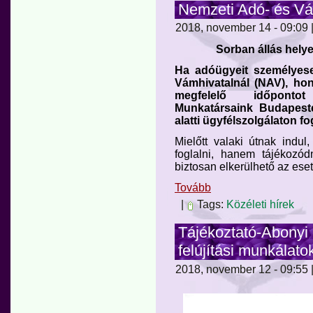
Nemzeti Adó- és Vá
2018, november 14 - 09:09 |
Sorban állás helye
Ha adóügyeit személyese
Vámhivatalnál (NAV), hon
megfelelő időpontot 
Munkatársaink Budapest
alatti ügyfélszolgálaton f
Mielőtt valaki útnak indu
foglalni, hanem tájékozód
biztosan elkerülhető az eset
Tovább
|
Tags:
Közéleti hírek
Tájékoztató-Abonyi
felújítási munkálato
2018, november 12 - 09:55 |