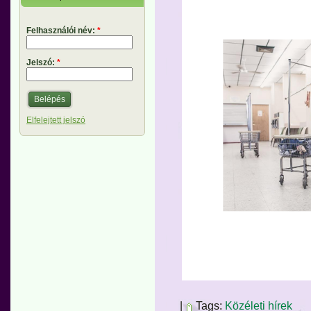
Felhasználói név:
*
Jelszó:
*
Elfelejtett jelszó
|
Tags:
Közéleti hírek