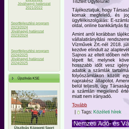
Tisztelt Ügyfelünk!
Jóváhagyó határozat
2021/2022
Tájékoztatjuk, hogy Társas
kornak megfelelő, és jo
ügyfélkiszolgálás: E-számla
Sportfejlesztési program
oldal, online bankkártyás fiz
2023/2024
Jóváhagyó határozat
Amint arról korábban tájéko
2023/2024
vállalatirányítási rendszer
Vízművek Zrt.-nél 2018. jú
kezdve elindult az alaptev
Sportfejlesztési program
Sajnos az eltelt időben né
2024/2025
Jóváhagyó határozat
lépett fel, melynek köve
2024/2025
hosszabb időt vesz igény
adatok a számlák tartalmá
folyószámlákon közölt e
Újszilvás KSE
naprakész állapotot. Amen
belül teljesíti, úgy Társasá
a számlán megjelenő érté
miatt nem irányadó.
Tovább
|
Tags:
Közéleti hírek
Nemzeti Adó- és Vá
Újszilvás Központi Sport