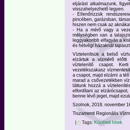
eljárást alkalmazunk, figye
visszahelyezhető legyen.
- Ellenőrizzük rendszeres
pincében, garázsban, társas
hiszen nem csak az aknákat
- Ha a mérő vagy a veze
mélységben van a talajszin
leggyakoribb elfagyás a kis
és hétvégi házaknál tapaszt
Víztelenítsük a belső víz
elzártuk a vízmérő előtti
víztelenítő csapot. Ke
vezetékszakasz vízmentesí
a csapot, majd elzárni a téli
marad a csővezetékben víz, 
láttunk hozzá a vízteleníté
elfordítani az elzárócsapot
benne lévő jeget, majd ezutá
Szolnok, 2018. november 1
Tiszamenti Regionális Vízm
|
Tags:
Közéleti hírek