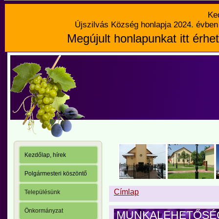
Ke
Újszilvás Község honlapja 2024. évben 
Megújult honlapunkat itt érhet
Kezdőlap, hírek
Polgármesteri köszöntő
Címlap
Településünk
Önkormányzat
MUNKALEHETŐSÉ