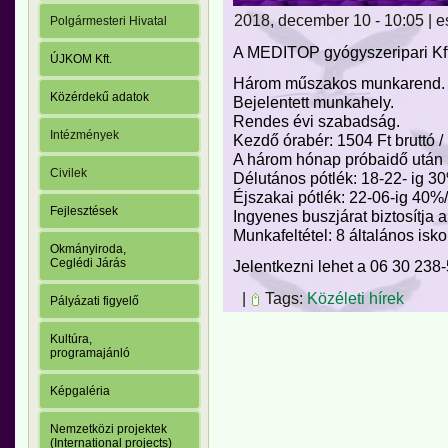
2018, december 10 - 10:05 | e
Polgármesteri Hivatal
A MEDITOP gyógyszeripari Kft
ÚJKOM Kft.
Három műszakos munkarend.
Közérdekű adatok
Bejelentett munkahely.
Rendes évi szabadság.
Intézmények
Kezdő órabér: 1504 Ft bruttó / 
A három hónap próbaidő után h
Civilek
Délutános pótlék: 18-22- ig 30
Éjszakai pótlék: 22-06-ig 40%/
Fejlesztések
Ingyenes buszjárat biztosítja 
Munkafeltétel: 8 általános isko
Okmányiroda,
Ceglédi Járás
Jelentkezni lehet a 06 30 238
|
Tags:
Közéleti hírek
Pályázati figyelő
Kultúra,
programajánló
Képgaléria
Nemzetközi projektek
(International projects)