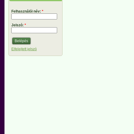
Felhasználói név:
*
Jelszó:
*
Elfelejtett jelszó