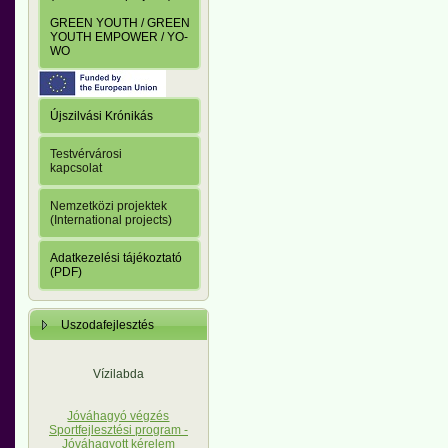
GREEN YOUTH / GREEN
YOUTH EMPOWER / YO-
WO
Újszilvási Krónikás
Testvérvárosi
kapcsolat
Nemzetközi projektek
(International projects)
Adatkezelési tájékoztató
(PDF)
Uszodafejlesztés
Vízilabda
Jóváhagyó végzés
Sportfejlesztési program -
Jóváhagyott kérelem