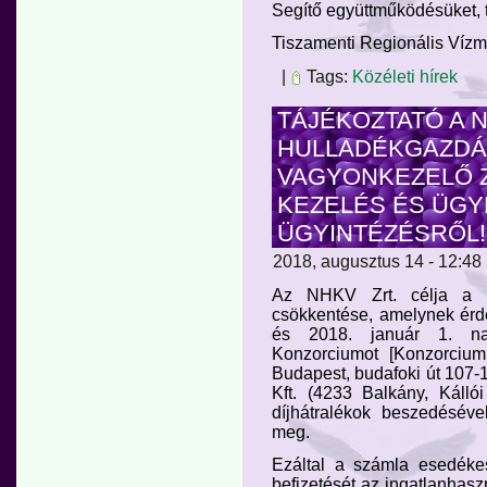
Segítő együttműködésüket, t
Tiszamenti Regionális Vízm
|
Tags:
Közéleti hírek
TÁJÉKOZTATÓ A 
HULLADÉKGAZDÁ
VAGYONKEZELŐ Z
KEZELÉS ÉS ÜGY
ÜGYINTÉZÉSRŐL!
2018, augusztus 14 - 12:48 
Az NHKV Zrt. célja a dí
csökkentése, amelynek érdek
és 2018. január 1. nap
Konzorciumot [Konzorcium 
Budapest, budafoki út 107
Kft. (4233 Balkány, Kállói 
díjhátralékok beszedéséve
meg.
Ezáltal a számla esedékes
befizetését az ingatlanhas