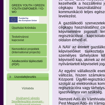
kezelhetők a hozzáférési 
GREEN YOUTH / GREEN
cégkapu használatához 
YOUTH EMPOWER / YO-
kommunikáció teljes egész
WO
levelezést.
A gazdálkodó szervezetek
cégkapu használatához csup
Újszilvási Krónikás
képviseletére jogosult 
regisztrációval kapcsol
Testvérvárosi
oldalon érhető el.
kapcsolat
A NAV az érintett gazdálko
Nemzetközi projektek
képviselőiket tájékoztat
(International projects)
személyes tárhelyükre ki
képviselő kap, akinek az ér
Adatkezelési tájékoztató
nyilvántartott képviseleti jo
(PDF)
Az egyéni vállalkozók ese
változás, hiszen számukra
Uszodafejlesztés
Központi Ügyfél-regisztrá
szolgál az elektronikus ko
regisztrációra vagy tárhely
Vízilabda
igazolványra van szükség.
Jóváhagyó végzés
Nemzeti Adó- és Vámhivata
Sportfejlesztési program -
Pest Megyei Adó- és Vámi
Jóváhagyott kérelem