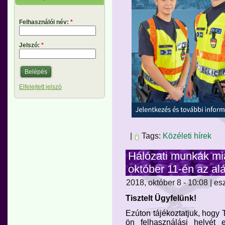
Felhasználói név:
*
Jelszó:
*
Elfelejtett jelszó
|
Tags:
Közéleti hírek
Hálózati munkák mi
október 11-én az al
2018, október 8 - 10:08 | es
Tisztelt Ügyfelünk!
Ezúton tájékoztatjuk, hogy
ön felhasználási helyét e