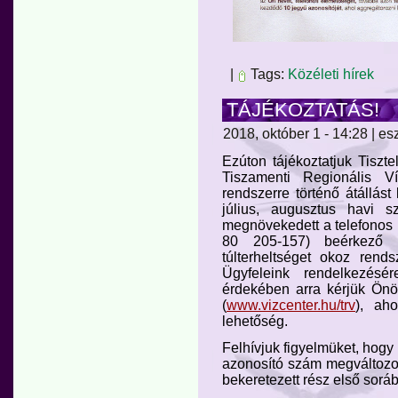
|
Tags:
Közéleti hírek
TÁJÉKOZTATÁS!
2018, október 1 - 14:28 | es
Ezúton tájékoztatjuk Tiszt
Tiszamenti Regionális Ví
rendszerre történő átállá
július, augusztus havi s
megnövekedett a telefonos ü
80 205-157) beérkező 
túlterheltséget okoz rend
Ügyfeleink rendelkezésé
érdekében arra kérjük Önö
(
www.vizcenter.hu/trv
), aho
lehetőség.
Felhívjuk figyelmüket, hog
azonosító szám megváltozott
bekeretezett rész első soráb