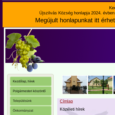
Ke
Újszilvás Község honlapja 2024. évben 
Megújult honlapunkat itt érhet
Kezdőlap, hírek
Polgármesteri köszöntő
Településünk
Címlap
Közéleti hírek
Önkormányzat