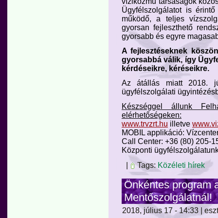
víziközmű társaságok közös
Ügyfélszolgálatot is érin
működő, a teljes vízszolg
gyorsan fejleszthető rendsz
gyorsabb és egyre magasabb
A fejlesztéseknek köszö
gyorsabbá válik, így Ügyf
kérdéseikre, kéréseikre.
Az átállás miatt 2018. j
ügyfélszolgálati ügyintézé
Készséggel állunk Felh
elérhetőségeken:
www.trvzrt.hu
illetve
www.viz
MOBIL applikáció: Vízcente
Call Center: +36 (80) 205-1
Központi ügyfélszolgálatun
|
Tags:
Közéleti hírek
Önkéntes program 
Mentőszolgálatnál!
2018, július 17 - 14:33 | esz