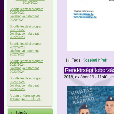
2019/2020
Sportfejlesztési program
2020/2021
Jóváhagyó határozat
2020/2021
Sportfejlesztési program
2021/2022
Jóváhagyó határozat
2022/2023
Sportfejlesztési program
2022/2023
Jóváhagyó határozat
2022/2023
|
Tags:
Közéleti hírek
Sportfejlesztési program
2023/2024
Jóváhagyó határozat
Rendőrségi toborzá
2023/2024
2018, október 19 - 11:40 | e
Sportfejlesztési program
2024/2025
Jóváhagyó határozat
2024/2025
Árajánlat kérés polcos
szekrényre (LEZÁRVA)
Belépés