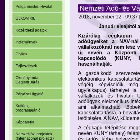
Nemzeti Adó- és Vá
Polgármesteri Hivatal
2018, november 12 - 09:37 |
ÚJKOM Kft.
Január elsejétől 
Közérdekű adatok
Kizárólag cégkapun ke
adóügyeiket a NAV-nál
Intézmények
vállalkozóknál nem lesz v
új nevén a Központi Üg
Civilek
kapcsolódó (KÜNY, kö
használhatják.
Fejlesztések
A gazdálkodó szerveze
Okmányiroda,
elektronikus kapcsolattart
Ceglédi Járás
végéig képviselőik mé
ügyfélkapus) tárhelyet i
Pályázati figyelő
vállalkozók és hivatali t
adóügyek elektronikus inté
Kultúra,
ami alkalmazható többek
programajánló
kapcsolattartásra, a beval
letöltésére. A NAV, küldemé
Képgaléria
A cégkapu felépítése mege
nevén KÜNY tárhely) felépít
Nemzetközi projektek
és tartós tárba helyezés
(International projects)