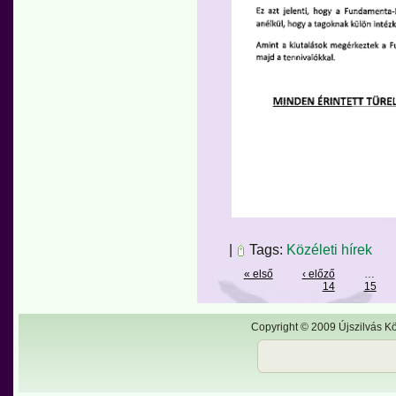
|
Tags:
Közéleti hírek
« első
‹ előző
…
14
15
Copyright © 2009 Újszilvás Kö