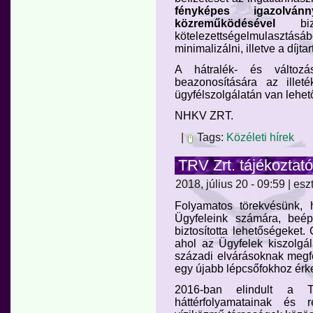
fényképes igazolván
közreműködésével
bizto
kötelezettségelmulasztás
minimalizálni, illetve a díj
A hátralék- és változás
beazonosítására az ille
ügyfélszolgálatán van lehet
NHKV ZRT.
|
Tags:
Közéleti hírek
TRV Zrt. tájékoztató
2018, július 20 - 09:59 | esz
Folyamatos törekvésünk, h
Ügyfeleink számára, beé
biztosította lehetőségeket.
ahol az Ügyfelek kiszolg
századi elvárásoknak megf
egy újabb lépcsőfokhoz érk
2016-ban elindult a T
háttérfolyamatainak és r