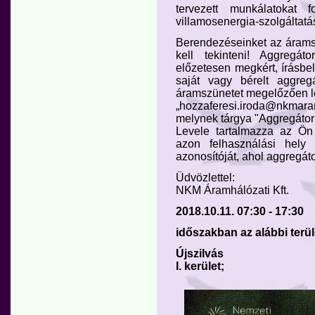
tervezett munkálatokat 
villamosenergia-szolgáltatás
Berendezéseinket az áramszü
kell tekinteni! Aggregát
előzetesen megkért, írásbe
saját vagy bérelt aggreg
áramszünetet megelőzően le
„hozzaferesi.iroda@nkmara
melynek tárgya "Aggregátor
Levele tartalmazza az Ön 
azon felhasználási hely
azonosítóját, ahol aggregáto
Üdvözlettel:
NKM Áramhálózati Kft.
2018.10.11. 07:30 - 17:30
időszakban az alábbi terü
Újszilvás
I. kerület;