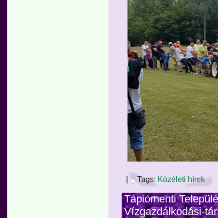
|
Tags:
Közéleti hírek
Tápiómenti Települ
Vízgazdálkodási-tár