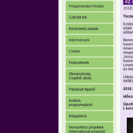
az 
Polgármesteri Hivatal
2018, 
Tiszt
ÚJKOM Kft.
Ezúto
ellát
Közérdekű adatok
időtar
Berend
Intézmények
haszn
Amenn
Civilek
megel
„hozz
haszn
Fejlesztések
Level
és 04
Okmányiroda,
Üdvözl
Ceglédi Járás
NKM Á
2018.
Pályázati figyelő
idősz
Kultúra,
Újszi
programajánló
I. ker
Képgaléria
Nemzetközi projektek
(International projects)