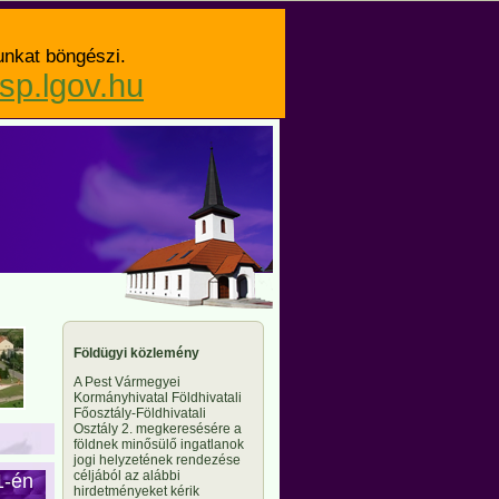
unkat böngészi.
asp.lgov.hu
Földügyi közlemény
A Pest Vármegyei
Kormányhivatal Földhivatali
Főosztály-Földhivatali
Osztály 2. megkeresésére a
földnek minősülő ingatlanok
jogi helyzetének rendezése
céljából az alábbi
1-én
hirdetményeket kérik