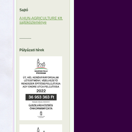
Sajtó
A HUN-AGRICULTURE Kft.
sajtóközleménye
----------
Pályázati hírek