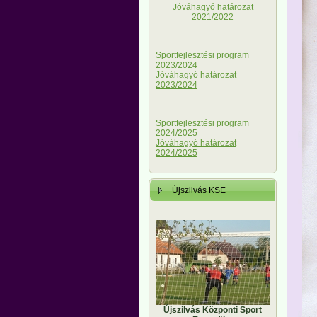
Jóváhagyó határozat
2021/2022
Sportfejlesztési program
2023/2024
Jóváhagyó határozat
2023/2024
Sportfejlesztési program
2024/2025
Jóváhagyó határozat
2024/2025
Újszilvás KSE
Újszilvás Központi Sport