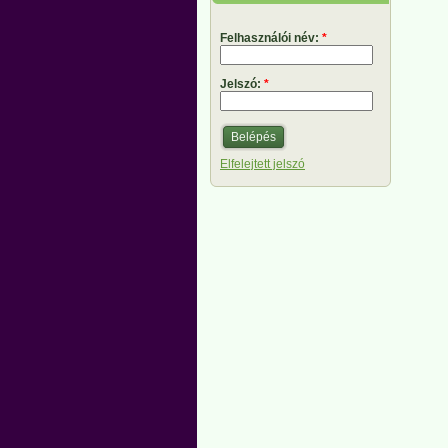
Felhasználói név:
*
Jelszó:
*
Elfelejtett jelszó