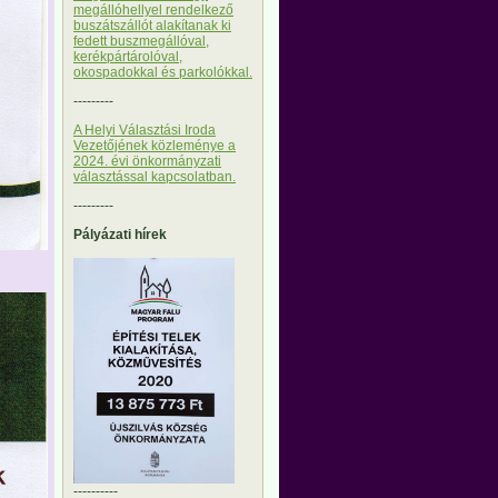
megállóhellyel rendelkező
buszátszállót alakítanak ki
fedett buszmegállóval,
kerékpártárolóval,
okospadokkal és parkolókkal.
---------
A Helyi Választási Iroda
Vezetőjének közleménye a
2024. évi önkormányzati
választással kapcsolatban.
---------
Pályázati hírek
----------