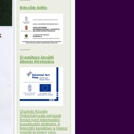
Bölcsőde építés
---------
Új autóbusz átszálló
állomás létrehozása
Újszilvás Község
Önkormányzata pályázati
forrást nyert intermodális
buszátszálló építésére. A
fejlesztés keretében a Halesz
mögötti területen négy