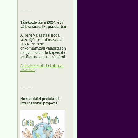
----------
Tájékoztatás a 2024. évi
választással kapcsolatban
A Helyi Választási Iroda
vezetőjének határozata a
2024. évi helyi
önkormányzati választáson
megválasztandó képviselő-
testület tagjainak számáról.
A részletekről ide kattintva
olvashat.
----------
Nemzetközi projekt-ek
International projects