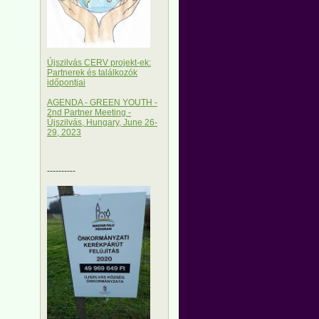
Újszilvás CERV projekt-ek:
Partnerek és találkozók
időpontjai
AGENDA - GREEN YOUTH -
2nd Partner Meeting -
Újszilvás, Hungary, June 26-
29, 2023
----------