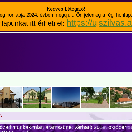
Kedves Látogató!
ég honlapja 2024. évben megújult. Ön jelenleg a régi honlap
https://ujszilvas.
lapunkat itt érheti el:
p
ózati munkák miatt áramszünet várható 2018. október 1