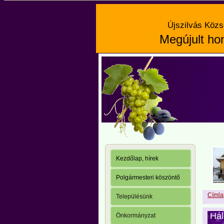
Újszilvás Közs
Megújult hon
Kezdőlap, hírek
Polgármesteri köszöntő
Címla
Településünk
Hál
Önkormányzat