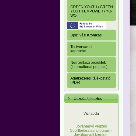
GREEN YOUTH / GREEN
YOUTH EMPOWER / YO-
WO
Újszilvási Krónikás
Testvérvárosi
kapcsolat
Nemzetközi projektek
(International projects)
Adatkezelési tájékoztató
(PDF)
Uszodafejlesztés
Vízilabda
Jóváhagyó végzés
Sportfejlesztési program -
Jóváhagyott kérelem