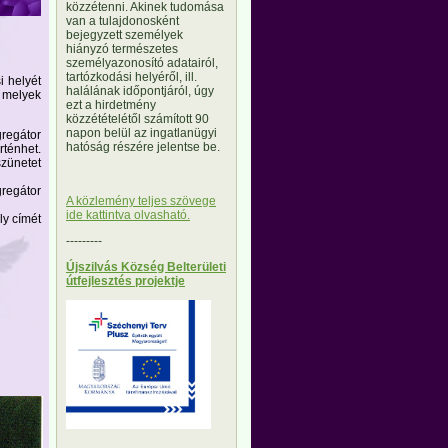
közzétenni. Akinek tudomása
van a tulajdonosként
bejegyzett személyek
hiányzó természetes
személyazonosító adatairól,
tartózkodási helyéről, ill.
i helyét
halálának időpontjáról, úgy
 melyek
ezt a hirdetmény
közzétételétől számított 90
napon belül az ingatlanügyi
gregátor
hatóság részére jelentse be.
rténhet.
zünetet
gregátor
A közlemény teljes szövege
ide kattintva olvasható.
ly címét
---------
Újszilvás Község Belterületi
útfejlesztés projektje
---------