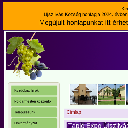
Ke
Újszilvás Község honlapja 2024. évben 
Megújult honlapunkat itt érhet
Kezdőlap, hírek
Polgármesteri köszöntő
Címlap
Településünk
Önkormányzat
Tápió Expo Újszilvá