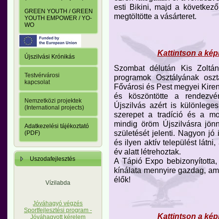
esti Bikini, majd a követke
GREEN YOUTH / GREEN
megtöltötte a vásárteret.
YOUTH EMPOWER / YO-
WO
Kattintson a kép
Újszilvási Krónikás
Szombat délután Kis Zoltán 
Testvérvárosi
programok Osztályának oszt
kapcsolat
Fővárosi és Pest megyei Kire
és köszöntötte a rendezvé
Nemzetközi projektek
Újszilvás azért is különleges
(International projects)
szerepet a tradíció és a mo
mindig öröm Újszilvásra jönn
Adatkezelési tájékoztató
születését jelenti. Nagyon jó 
(PDF)
és ilyen aktív települést lát
év alatt létrehoztak.
Uszodafejlesztés
A Tápió Expo bebizonyította,
kínálata mennyire gazdag, ami
élők!
Vízilabda
Jóváhagyó végzés
Sportfejlesztési program -
Kattintson a kép
Jóváhagyott kérelem