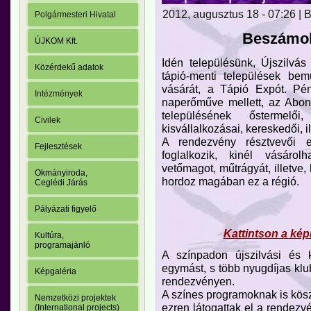
2012, augusztus 18 - 07:26 |
Polgármesteri Hivatal
Beszámol
ÚJKOM Kft.
Idén településünk, Újszilvá
Közérdekű adatok
tápió-menti települések bem
vásárát, a Tápió Expót. Pé
Intézmények
naperőműve mellett, az Abon
településének őstermelő
Civilek
kisvállalkozásai, kereskedői, i
A rendezvény résztvevői e
Fejlesztések
foglalkozik, kinél vásáro
vetőmagot, műtrágyát, illetve, 
Okmányiroda,
hordoz magában ez a régió.
Ceglédi Járás
Pályázati figyelő
Kattintson a kép
Kultúra,
programajánló
A színpadon újszilvási és k
egymást, s több nyugdíjas klub
Képgaléria
rendezvényen.
A színes programoknak is kös
Nemzetközi projektek
ezren látogattak el a rendezv
(International projects)