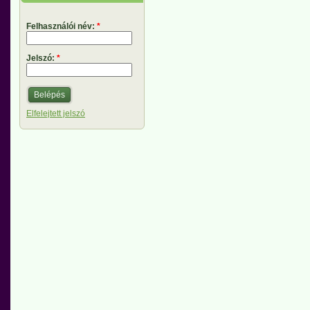
Felhasználói név:
*
Jelszó:
*
Elfelejtett jelszó