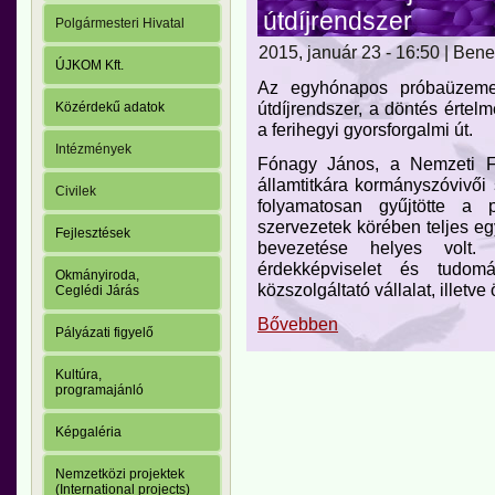
útdíjrendszer
Polgármesteri Hivatal
2015, január 23 - 16:50 | Ben
ÚJKOM Kft.
Az egyhónapos próbaüzemet 
útdíjrendszer, a döntés értel
Közérdekű adatok
a ferihegyi gyorsforgalmi út.
Intézmények
Fónagy János, a Nemzeti Fe
államtitkára kormányszóvivői 
Civilek
folyamatosan gyűjtötte a 
szervezetek körében teljes eg
Fejlesztések
bevezetése helyes volt.
érdekképviselet és tudom
Okmányiroda,
közszolgáltató vállalat, illet
Ceglédi Járás
Bővebben
Pályázati figyelő
Kultúra,
programajánló
Képgaléria
Nemzetközi projektek
(International projects)