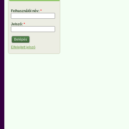
Felhasználói név:
*
Jelszó:
*
Elfelejtett jelszó