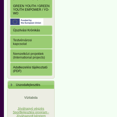
GREEN YOUTH / GREEN
YOUTH EMPOWER / YO-
WO
Újszilvási Krónikás
Testvérvárosi
kapcsolat
Nemzetközi projektek
(International projects)
Adatkezelési tájékoztató
(PDF)
Uszodafejlesztés
Vízilabda
Jóváhagyó végzés
Sportfejlesztési program -
Jóváhagyott kérelem