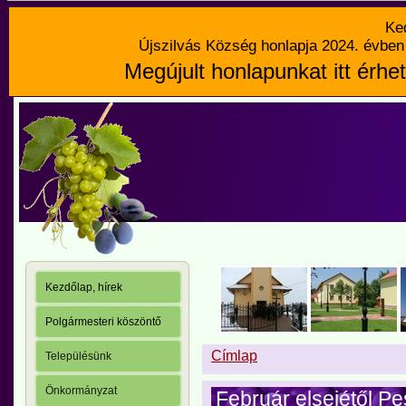
Ke
Újszilvás Község honlapja 2024. évben 
Megújult honlapunkat itt érhet
Kezdőlap, hírek
Polgármesteri köszöntő
Címlap
Településünk
Önkormányzat
Február elsejétől Pe