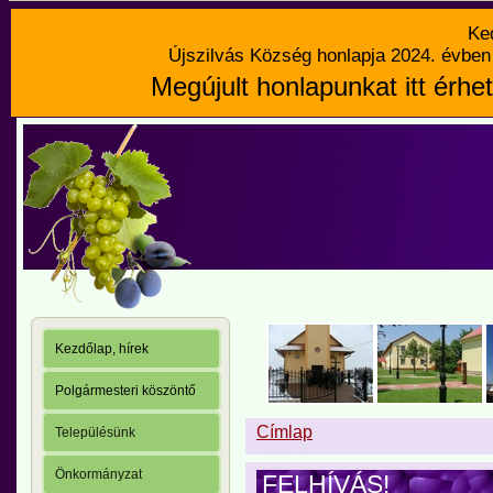
Ke
Újszilvás Község honlapja 2024. évben 
Megújult honlapunkat itt érhet
Kezdőlap, hírek
Polgármesteri köszöntő
Címlap
Településünk
Önkormányzat
FELHÍVÁS!