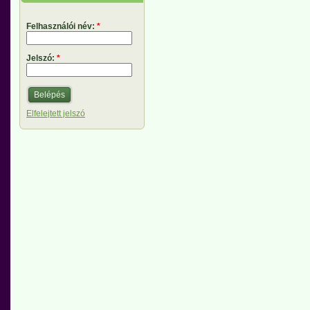
Felhasználói név:
*
Jelszó:
*
Elfelejtett jelszó