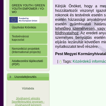
Kérjük Önöket, hogy a meg
GREEN YOUTH / GREEN
YOUTH EMPOWER / YO-
hozzátartozói viszonyt igaz
WO
rokonok és testvérek esetén s
esetén házassági anyakönyvi 
esetén gyámhivatali határ
Újszilvási Krónikás
lehetőleg személyesen, vagy 
földhivatalhoz
. Az eredeti any
Testvérvárosi
személyes benyújtás esetén 
kapcsolat
eljárás lezárultát követően mi
nyilatkozatot tevő részére.
Nemzetközi projektek
(International projects)
Pest Megyei Kormányhivatal
|
Tags:
Közérdekű informác
Adatkezelési tájékoztató
(PDF)
Uszodafejlesztés
Vízilabda
Jóváhagyó végzés
Sportfejlesztési program -
Jóváhagyott kérelem