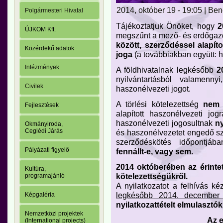
2014, október 19 - 19:05 | Be
Polgármesteri Hivatal
Tájékoztatjuk Önöket, hogy
2
ÚJKOM Kft.
megszűnt a mező- és erdőgaz
között, szerződéssel alapít
Közérdekű adatok
joga
(a továbbiakban együtt: h
Intézmények
A földhivatalnak legkésőbb
2
nyilvántartásból valamenny
Civilek
haszonélvezeti jogot.
A törlési kötelezettség
nem 
Fejlesztések
alapított haszonélvezeti jo
haszonélvezeti jogosultnak
ny
Okmányiroda,
Ceglédi Járás
és haszonélvezetet engedő sze
szerződéskötés időpontjá
Pályázati figyelő
fennállt-e, vagy sem.
2014 októberében az érintett
Kultúra,
kötelezettségükről.
programajánló
A nyilatkozatot a felhívás ké
legkésőbb 2014. december 
Képgaléria
nyilatkozattételt elmulasztók
Nemzetközi projektek
Az e
(International projects)