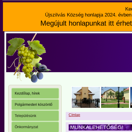
Ke
Újszilvás Község honlapja 2024. évben 
Megújult honlapunkat itt érhet
Kezdőlap, hírek
Polgármesteri köszöntő
Címlap
Településünk
MUNKALEHETŐSÉG!
Önkormányzat