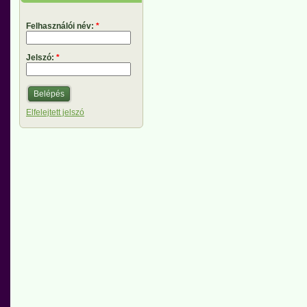
Felhasználói név:
*
Jelszó:
*
Elfelejtett jelszó