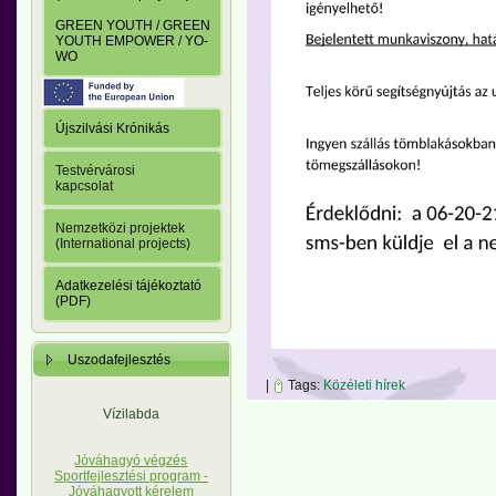
GREEN YOUTH / GREEN
YOUTH EMPOWER / YO-
WO
Újszilvási Krónikás
Testvérvárosi
kapcsolat
Nemzetközi projektek
(International projects)
Adatkezelési tájékoztató
(PDF)
Uszodafejlesztés
|
Tags:
Közéleti hírek
Vízilabda
Jóváhagyó végzés
Sportfejlesztési program -
Jóváhagyott kérelem