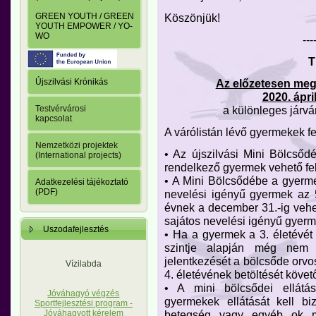
Köszönjük!
GREEN YOUTH / GREEN
YOUTH EMPOWER / YO-
WO
---
T
Az előzetesen megh
Újszilvási Krónikás
2020. ápr
a különleges járván
Testvérvárosi
kapcsolat
A várólistán lévő gyermekek fe
Nemzetközi projektek
• Az újszilvási Mini Bölcsődé
(International projects)
rendelkező gyermek vehető fel
• A Mini Bölcsődébe a gyerme
Adatkezelési tájékoztató
(PDF)
nevelési igényű gyermek az 5
évnek a december 31.-ig vehet
sajátos nevelési igényű gyermek
Uszodafejlesztés
• Ha a gyermek a 3. életévét b
szintje alapján még nem 
jelentkezését a bölcsőde orv
Vízilabda
4. életévének betöltését követ
• A mini bölcsődei ellátá
Jóváhagyó végzés
gyermekek ellátását kell bi
Sportfejlesztési program -
betegség vagy egyéb ok m
Jóváhagyott kérelem