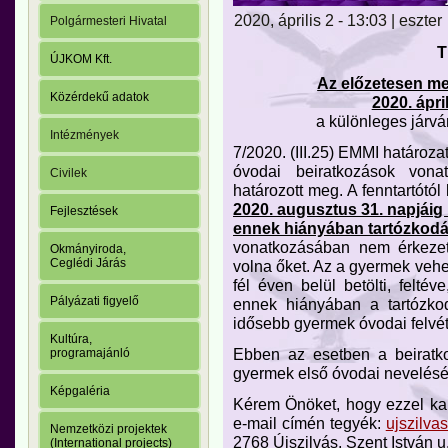
2020, április 2 - 13:03 | eszter
Polgármesteri Hivatal
T
ÚJKOM Kft.
Az előzetesen me
Közérdekű adatok
2020. ápr
a különleges járván
Intézmények
7/2020. (III.25) EMMI határoza
óvodai beiratkozások vona
Civilek
határozott meg. A fenntartótól
2020. augusztus 31. napjáig b
Fejlesztések
ennek hiányában tartózkodási
vonatkozásában nem érkezett
Okmányiroda,
Ceglédi Járás
volna őket. Az a gyermek vehető 
fél éven belül betölti, felté
Pályázati figyelő
ennek hiányában a tartózko
idősebb gyermek óvodai felvéte
Kultúra,
Ebben az esetben a beiratk
programajánló
gyermek első óvodai nevelésé
Képgaléria
Kérem Önöket, hogy ezzel kap
e-mail címén tegyék:
ujszilv
Nemzetközi projektek
2768 Újszilvás, Szent István u.
(International projects)