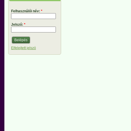
Felhasználói név:
*
Jelszó:
*
Elfelejtett jelszó