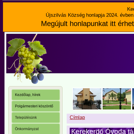
Ke
Újszilvás Község honlapja 2024. évben 
Megújult honlapunkat itt érhet
Kezdőlap, hírek
Polgármesteri köszöntő
Címlap
Településünk
Önkormányzat
Kerekerdő Óvoda tá