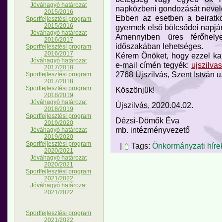
Jóváhagyó határozat
napközbeni gondozását nevel
2015/2016
Ebben az esetben a beiratk
Sportfejlesztési program
2015/2016
gyermek első bölcsődei napján
Jóváhagyó határozat
Amennyiben üres férőhel
2016/2017
időszakában lehetséges.
Sportfejlesztési program
2016/2017
Kérem Önöket, hogy ezzel kap
Jóváhagyó határozat
e-mail címén tegyék:
ujszilv
2017/2018
2768 Újszilvás, Szent István u.
Sportfejlesztési program
2017/2018
Sportfejlesztési program
Köszönjük!
2018/2019
Jóváhagyó határozat
Újszilvás, 2020.04.02.
2018/2019
Sportfejlesztési program
Dézsi-Dömők Éva
2019/2020
mb. intézményvezető
Jóváhagyó határozat
2019/2020
Sportfejlesztési program
|
Tags:
Önkormányzati híre
2020/2021
Jóváhagyó határozat
2020/2021
Sportfejlesztési program
2021/2022
Jóváhagyó határozat
2021/2022
Sportfejlesztési program
2021/2022