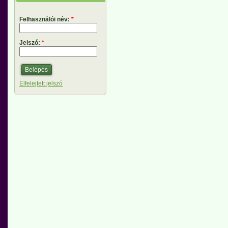
Felhasználói név:
*
Jelszó:
*
Elfelejtett jelszó