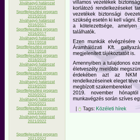
villamos vezetékek biztonság
Jóváhagyó határozat
korlátozó rendelkezéseket ta
2015/2016
Sportfejlesztési program
vezetékek biztonsági övezet
2015/2016
szükség esetén ki kell vágni.
Jóváhagyó határozat
a kötelezettsége, amelyen
2016/2017
Sportfejlesztési program
találhatók.
2016/2017
Jóváhagyó határozat
Ezen munkák elvégzésére 
2017/2018
Áramhálózati Kft. gallyaz
Sportfejlesztési program
2017/2018
megjelenített tájékoztatóit is.
Sportfejlesztési program
2018/2019
Amennyiben a tulajdonos eze
Jóváhagyó határozat
életveszély mielőbbi megszün
2018/2019
Sportfejlesztési program
érdekében azt az NKM Á
2019/2020
rendelkezéseinek eleget téve é
Jóváhagyó határozat
megbízott szakemberekkel
2019/2020
Sportfejlesztési program
2019. november hónaptól 
2020/2021
munkavégzés során szíves eg
Jóváhagyó határozat
2020/2021
|
Tags:
Közéleti hírek
Sportfejlesztési program
2021/2022
Jóváhagyó határozat
2021/2022
Sportfejlesztési program
2021/2022