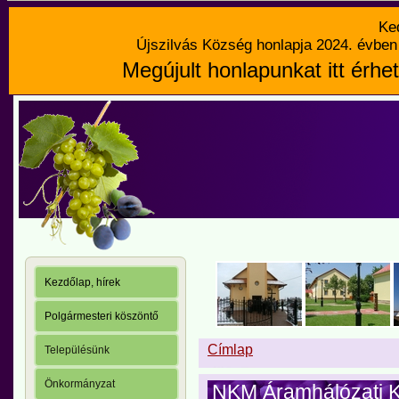
Ke
Újszilvás Község honlapja 2024. évben 
Megújult honlapunkat itt érhet
Kezdőlap, hírek
Polgármesteri köszöntő
Címlap
Településünk
Önkormányzat
NKM Áramhálózati Kft