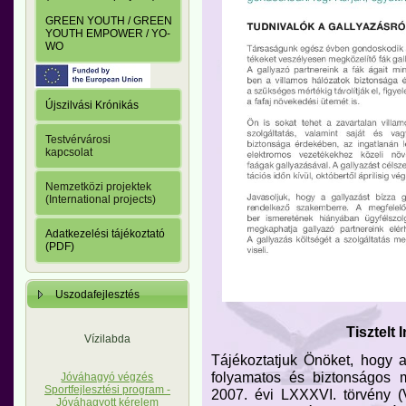
GREEN YOUTH / GREEN
YOUTH EMPOWER / YO-
WO
Újszilvási Krónikás
Testvérvárosi
kapcsolat
Nemzetközi projektek
(International projects)
Adatkezelési tájékoztató
(PDF)
Uszodafejlesztés
Tisztelt
Vízilabda
Tájékoztatjuk Önöket, hogy a
folyamatos és biztonságos 
Jóváhagyó végzés
Sportfejlesztési program -
2007. évi LXXXVI. törvény (
Jóváhagyott kérelem