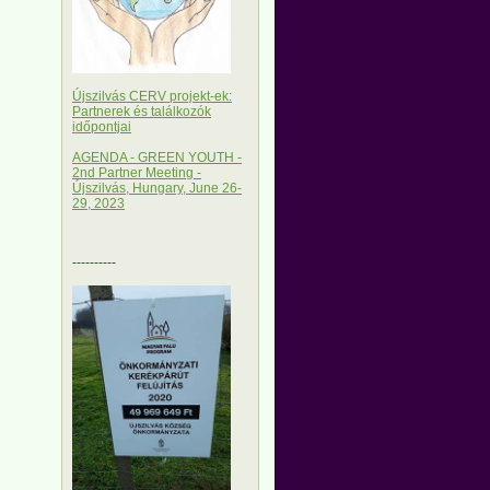
Újszilvás CERV projekt-ek:
Partnerek és találkozók
időpontjai
AGENDA - GREEN YOUTH -
2nd Partner Meeting -
Újszilvás, Hungary, June 26-
29, 2023
----------