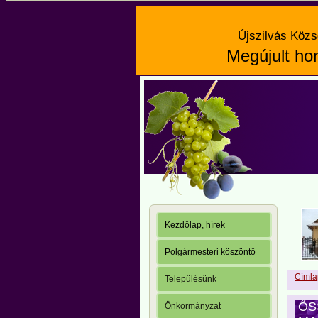
Újszilvás Közs
Megújult hon
Kezdőlap, hírek
Polgármesteri köszöntő
Címla
Településünk
ŐS
Önkormányzat