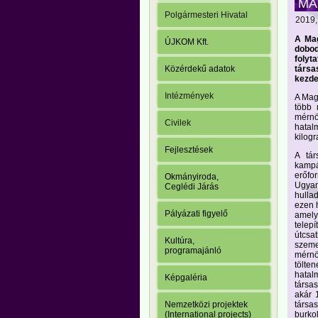
MA
Polgármesteri Hivatal
2019,
A Mag
ÚJKOM Kft.
dobod
folyt
társ
Közérdekű adatok
kezd
Intézmények
A Magy
több 
mérnö
Civilek
hatal
kilogr
Fejlesztések
A tár
kampá
erőfor
Okmányiroda,
Ugyan
Ceglédi Járás
hulla
ezen h
Pályázati figyelő
amelyn
telep
útcsat
Kultúra,
szeme
programajánló
mérnö
tölte
hatalm
Képgaléria
társa
akár 1
társa
Nemzetközi projektek
burkol
(International projects)