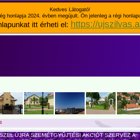
Kedves Látogató!
ég honlapja 2024. évben megújult. Ön jelenleg a régi honlap
https://ujszilvas.
lapunkat itt érheti el:
p
SZEL ÚJRA SZEMÉTGYŰJTÉSI AKCIÓT SZERVEZ A