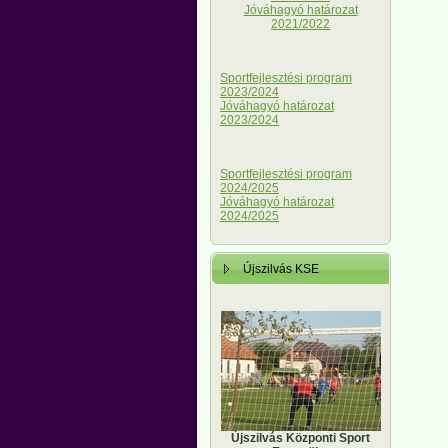
Jóváhagyó határozat
2021/2022
Sportfejlesztési program
2023/2024
Jóváhagyó határozat
2023/2024
Sportfejlesztési program
2024/2025
Jóváhagyó határozat
2024/2025
Újszilvás KSE
Újszilvás Központi Sport