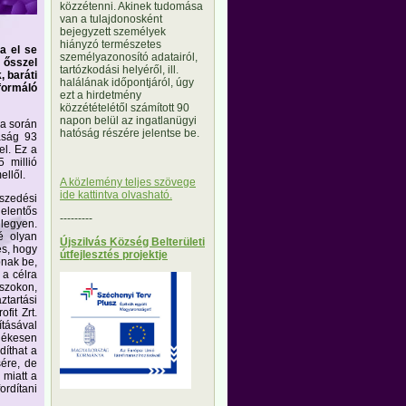
közzétenni. Akinek tudomása
van a tulajdonosként
bejegyzett személyek
hiányzó természetes
a el se
személyazonosító adatairól,
t ősszel
tartózkodási helyéről, ill.
, baráti
halálának időpontjáról, úgy
ormáló
ezt a hirdetmény
közzétételétől számított 90
napon belül az ingatlanügyi
ja során
hatóság részére jelentse be.
aság 93
el. Ez a
 millió
ellől.
A közlemény teljes szövege
ide kattintva olvasható.
szedési
jelentős
---------
 legyen.
é olyan
Újszilvás Község Belterületi
es, hogy
útfejlesztés projektje
bnak be,
 a célra
szokon,
ztartási
fit Zrt.
tásával
llékesen
díthat a
ére, de
 miatt a
rdítani
---------