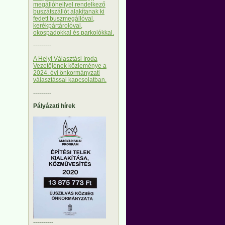
megállóhellyel rendelkező
buszátszállót alakítanak ki
fedett buszmegállóval,
kerékpártárolóval,
okospadokkal és parkolókkal.
---------
A Helyi Választási Iroda
Vezetőjének közleménye a
2024. évi önkormányzati
választással kapcsolatban.
---------
Pályázati hírek
----------