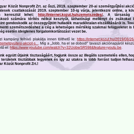
yar Közút Nonprofit Zrt. az őszi, 2019. szeptember 20-ai szemétgyűjtési akci
tesek csatlakozását 2019. szeptember 10-ig várja, jelentkezni online, a kö
en keresztül lehet:
http://internet.kozut.hu/szemetszedes/
. A társaság 
akozó számára térítés nélkül kesztyűt, láthatósági mellényt és zsákokat bi
int gondoskodik az összegyűjtött hulladék maradéktalan elszállításáról is. To
menti szemétszedéshez a cég a lehetséges mértékig szakmai felügyeletet is bi
ég esetén ideiglenes forgalomkorlátozást vezet be.
zi kampány felhívó plakátja innen tölthető le:
https://internet.kozut.hu/2019/08/26
zemetgyujtesi-akciot-s...
. Míg a „Jobb, ha el se dobod!” tavaszi akciónapjáról készü
ető el:
https://www.youtube.com/watch?v=32UobwSR598&feature=youtu.be
.
nk együtt útjaink tisztaságáért, fogjunk össze az illegális szemetelés ellen, ho
 területek tisztábbak legyenek és így az utakra is több forrást tudjon felhas
r Közút Nonprofit Zrt.!