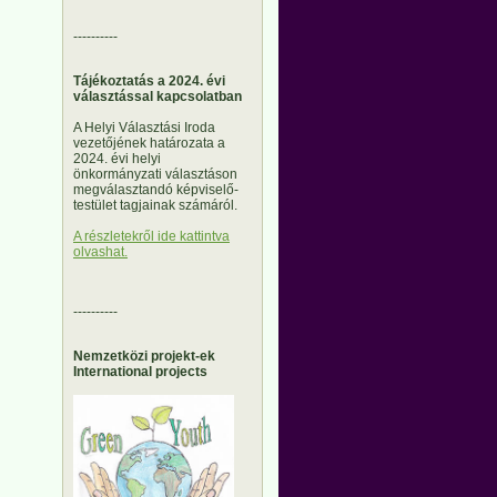
----------
Tájékoztatás a 2024. évi
választással kapcsolatban
A Helyi Választási Iroda
vezetőjének határozata a
2024. évi helyi
önkormányzati választáson
megválasztandó képviselő-
testület tagjainak számáról.
A részletekről ide kattintva
olvashat.
----------
Nemzetközi projekt-ek
International projects