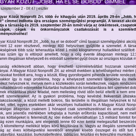
GYAR KÖZÚT „JOBB, HA EL SE DOBOD” CÍMMEL
 szeptember 2 - 08:47 | eszter
yar Közút Nonprofit Zrt. több év kihagyás után 2019. április 29-én „Jobb, h
!” címmel indította újra országos szemétgyűjtési programját. A tavaszi akció
atja a társaság és 2019. szeptember 20-án ismét várja az önkéntesek, csapatok
aságok, cégek és önkormányzatok csatlakozását is a szemléletf
eményezéséhez!
ar Közút Nonprofit Zrt. „Jobb, ha el se dobod!” című tavaszi szemétgyűjtési akció
mint 12 ezer résztvevő, mintegy 400 helyszínen gyűjtötte a szemetet. A társ
kségének több száz teherautója közel 1 millió kilogrammnyi hulladékot szállított 
mas szám így is eltörpül amellett, hogy a cég évente átlagosan mintegy 12,5
amm illegálisan kihelyezett és eldobált szemetet gyűjt össze az országos közutak m
saság elkötelezett abban, hogy érezhető szemléletváltást hozzanak szemét
nyai. A Magyar Közút Nonprofit Zrt. az elmúlt években a lehetőségeihez mérten 
rásokat fordított arra, hogy a közúti, főleg gyorsforgalmi pihenők területe rendezett
akkor így is napi probléma, hogy a kihelyezett szemetes tárolókba és mell
dékot helyeznek ki, melyek nem a közlekedés során keletkeznek, vagyis rendszer
ulladéktároló edényekbe háztartási hulladékot és lomtalanításra ítélt szemetet do
ek elszállítása plusz feladat, nem mellesleg rövid időn belül eltelíti a nem erre
ített szemeteseket. Az is gyakori probléma, hogy kevésbé frekventált útszaka
lakozásoknál, a közút melletti bokros, fás területre is illegálisan helyeznek ki há
tet, sittet, egyes esetekben akár veszélyes hulladékot is. A Magyar Közút Nonpro
kségei átlagosan csaknem 1 hónapot csak szemétszedéssel és annak elszállí
nek, ami jelentős mértékben lefoglalja a humán erőforrás kapacitásait, nem me
as költségeket is felemészt. Az idei évben előreláthatóan 1,5 milliárd forintot for
ság ezen munkájára, ami elegendő lenne 60 ezer tonna melegaszfalt beszerzés
5 kilométernyi mellékút teljes körű felújítására is. Vagyis az illegális szemetelők
ság az éves költségvetési keretéből ennyivel kisebb összeget és időt tud fo
atjavítási, kaszálási, burkolatjelfestési, táblázási, felújítási és fejlesztési munkákra.