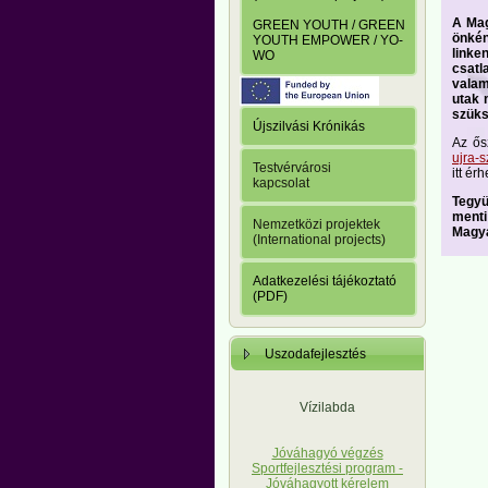
A Mag
GREEN YOUTH / GREEN
önkén
YOUTH EMPOWER / YO-
link
WO
csatl
valam
utak 
szüks
Újszilvási Krónikás
Az ős
ujra-s
Testvérvárosi
itt érh
kapcsolat
Tegyü
menti
Nemzetközi projektek
Magya
(International projects)
Adatkezelési tájékoztató
(PDF)
Uszodafejlesztés
Vízilabda
Jóváhagyó végzés
Sportfejlesztési program -
Jóváhagyott kérelem