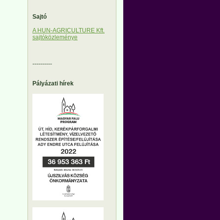
Sajtó
A HUN-AGRICULTURE Kft.
sajtóközleménye
----------
Pályázati hírek