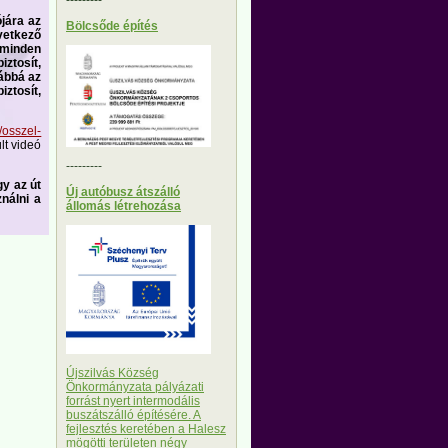
ójára az
Bölcsőde építés
vetkező
minden
ztosít,
vábbá az
ztosít,
/osszel-
lt videó
---------
gy az út
Új autóbusz átszálló
ználni a
állomás létrehozása
Újszilvás Község
Önkormányzata pályázati
forrást nyert intermodális
buszátszálló építésére. A
fejlesztés keretében a Halesz
mögötti területen négy