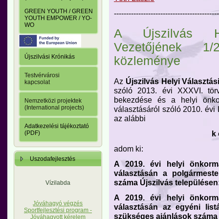
GREEN YOUTH / GREEN
-------------------------------------------
YOUTH EMPOWER / YO-
WO
A Újszilvás H
Vezetőjének 1/
Újszilvási Krónikás
közleménye
Testvérvárosi
Az
Újszilvás Helyi Választás
kapcsolat
szóló 2013. évi XXXVI. tör
bekezdése és a helyi önko
Nemzetközi projektek
(International projects)
választásáról szóló 2010. évi 
az alábbi
Adatkezelési tájékoztató
k 
(PDF)
adom ki:
Uszodafejlesztés
A 2019. évi helyi önkorm
választásán a polgármester
száma Újszilvás településen
Vízilabda
A 2019. évi helyi önkorm
Jóváhagyó végzés
választásán az egyéni listá
Sportfejlesztési program -
szükséges ajánlások száma Ú
Jóváhagyott kérelem