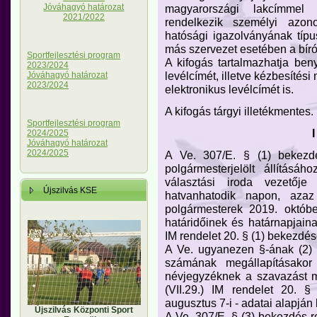
Jóváhagyó határozat
magyarországi lakcímmel
2021/2022
rendelkezik személyi azon
hatósági igazolványának típu
más szervezet esetében a bíró
Sportfejlesztési program
A kifogás tartalmazhatja ben
2023/2024
levélcímét, illetve kézbesítés
Jóváhagyó határozat
2023/2024
elektronikus levélcímét is.
A kifogás tárgyi illetékmentes.
Sportfejlesztési program
I
2024/2025
Jóváhagyó határozat
2024/2025
A Ve. 307/E. § (1) bekezdé
polgármesterjelölt állítás
választási iroda vezetőj
Újszilvás KSE
hatvanhatodik napon, azaz
polgármesterek 2019. október
határidőinek és határnapjaina
IM rendelet 20. § (1) bekezdés
A Ve. ugyanezen §-ának (2) 
számának megállapításakor
névjegyzéknek a szavazást m
(VII.29.) IM rendelet 20. 
augusztus 7-i - adatai alapján 
Újszilvás Központi Sport
A Ve. 307/E. § (3) bekezdés 