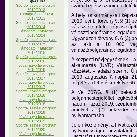
Egyesület
számát egész számra felfelé ke
Sportfejlesztési program
2012/2013
Támogató határozat
A helyi önkormányzati képvis
2012/2013
2010. évi L. törvény 9. § (1) b
Sportfejlesztési program
választókerületi képviselőj
2013/2014
Támogatói határozat
választópolgárainak legalább 1
2013/2014
Ugyanezen törvény 9. § (3) be
Sportfejlesztési program
az, akit a 10 000 vagy
2014/2015
Támogatói határozat
választópolgárainak legalább 3
2014/2015
Sportfejlesztési program
A központi névjegyzéknek – a 
2015/2016
alkalmazás (NVR) Választás
Jóváhagyó határozat
2015/2016
közzétett – adatai szerint, 
Sportfejlesztési program
2019. augusztus 7. napján 218
2016/2017
míg 3 %-a felfelé kerekítve 66.
Jóváhagyó határozat
2016/2017
Sportfejlesztési program
A Ve. 307/G. § (1) bekezdé
2017/2018
polgármesterjelöltet legkés
Jóváhagyó határozat
napon – azaz 2019. szeptember 
2017/2018
Sportfejlesztési program
amelyet a (2) bekezdés sze
2018/2019
nyilvántartásba.
Jóváhagyó határozat
2018/2019
Jelen közleményt a hivatkozot
Sportfejlesztési program
2019/2020
nyilvánosságra hozataláró
Jóváhagyó határozat
Újszilvási Önkormányzati Hiva