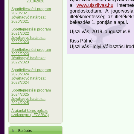
2019/2020
a
www.ujszilvas.hu
internet
Sportfejlesztési program
gondoskodtam. A jogorvoslat
2020/2021
illetékmentesség az illetékekr
Jóváhagyó határozat
2020/2021
bekezdés 1. pontján alapul.
Sportfejlesztési program
Újszilvás, 2019. augusztus 8.
2021/2022
Jóváhagyó határozat
Kiss Pálné
2022/2023
Újszilvás Helyi Választási Iro
Sportfejlesztési program
2022/2023
Jóváhagyó határozat
2022/2023
Sportfejlesztési program
2023/2024
Jóváhagyó határozat
2023/2024
Sportfejlesztési program
2024/2025
Jóváhagyó határozat
2024/2025
Árajánlat kérés polcos
szekrényre (LEZÁRVA)
Belépés