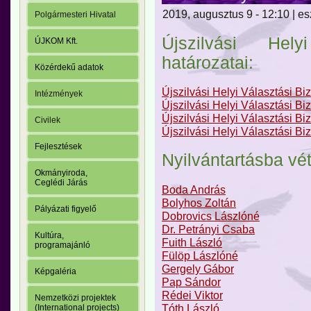
2019, augusztus 9 - 12:10 | es
Polgármesteri Hivatal
Újszilvási Hely
ÚJKOM Kft.
határozatai:
Közérdekű adatok
Újszilvási Helyi Választási Bi
Intézmények
Újszilvási Helyi Választási Bi
Újszilvási Helyi Választási Bi
Civilek
Újszilvási Helyi Választási Bi
Fejlesztések
Nyilvántartásba vét
Okmányiroda,
Ceglédi Járás
Boda András
Bolyhos Zoltán
Pályázati figyelő
Dobrovics Lászlóné
Dr. Petrányi Csaba
Kultúra,
Fuith László
programajánló
Fülöp Lászlóné
Gergely Gábor
Képgaléria
Pap Sándor
Rédei Viktor
Nemzetközi projektek
Tóth László
(International projects)