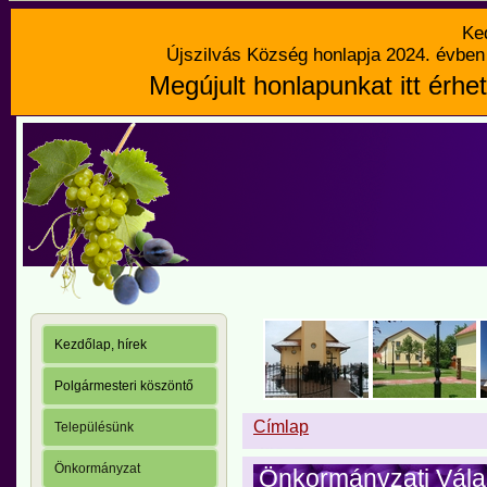
Ke
Újszilvás Község honlapja 2024. évben 
Megújult honlapunkat itt érhet
Kezdőlap, hírek
Polgármesteri köszöntő
Címlap
Településünk
Önkormányzat
Önkormányzati Válas