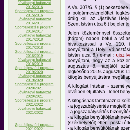
Jóváhagyó határozat
A Ve. 307/G. § (1) bekezdése a
2015/2016
Sportfejlesztési program
a polgármesterjelöltet legk
2015/2016
óráig kell az Újszilvás Hely
Jóváhagyó határozat
2016/2017
Szent István utca 6.) bejelente
Sportfejlesztési program
2016/2017
Jelen közleménnyel összefüg
Jóváhagyó határozat
(három) napon belül a válas
2017/2018
hivatkozással a Ve. 210. 
Sportfejlesztési program
2017/2018
benyújtani a Helyi Választás
Sportfejlesztési program
István utca 6.) e-mail:
ujszil
2018/2019
Jóváhagyó határozat
benyújtani, hogy az a közle
2018/2019
augusztus 8. napjától szá
Sportfejlesztési program
legkésőbb 2019. augusztus 11
2019/2020
Jóváhagyó határozat
kifogás benyújtására megállapí
2019/2020
Sportfejlesztési program
A kifogást írásban - személye
2020/2021
levélben eljuttatva - lehet beny
Jóváhagyó határozat
2020/2021
A kifogásnak tartalmaznia kell:
Sportfejlesztési program
2021/2022
- a jogszabálysértés megjelölé
Jóváhagyó határozat
- a jogszabálysértés bizonyíték
2021/2022
- a kifogás benyújtójának nevé
(székhelyétől) eltér - postai ért
Sportfejlesztési program
- a kifogás benyújtójának szemé
2021/2022