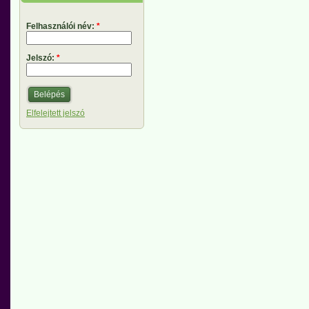
Felhasználói név:
*
Jelszó:
*
Elfelejtett jelszó