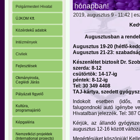
hónapban!
Polgármesteri Hivatal
2019, augusztus 9 - 11:42 | es
ÚJKOM Kft.
Kedv
Közérdekű adatok
Augusztusban a rendel
Intézmények
Augusztus 19-20 (hétfő-ked
Augusztus 21-23: szabadság
Civilek
Készenlétet biztosít Dr. Sz
Fejlesztések
szerda: 8-12
csütörtök: 14-17-ig
Okmányiroda,
péntek: 8-12-ig
Ceglédi Járás
Tel: 30 349 4408
TAJ-kártya, szedett gyógysze
Pályázati figyelő
Indokolt esetben (idős, 
Kultúra,
falugondnoki autó igénybe ve
programajánló
Hivatalban jelezzék. Tel: 387 
Kérjük, az állandó gyógysze
Képgaléria
augusztus 12-16 között változa
Nemzetközi projektek
Megértésüket köszönjük! Kell
(International projects)