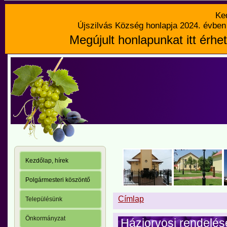
Ke
Újszilvás Község honlapja 2024. évben 
Megújult honlapunkat itt érhet
Kezdőlap, hírek
Polgármesteri köszöntő
Címlap
Településünk
Önkormányzat
Háziorvosi rendelés