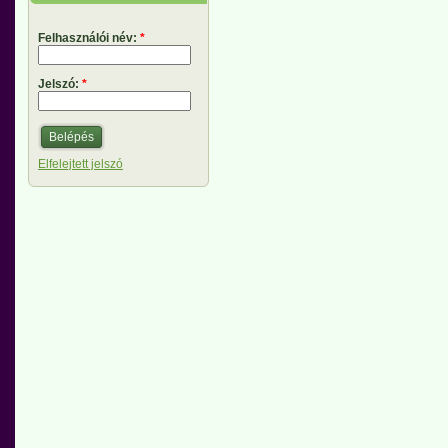
Felhasználói név:
*
Jelszó:
*
Elfelejtett jelszó