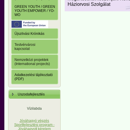
Háziorvosi Szolgálat
GREEN YOUTH / GREEN
YOUTH EMPOWER / YO-
WO
Újszilvási Krónikás
Testvérvárosi
kapcsolat
Nemzetközi projektek
(International projects)
Adatkezelési tájékoztató
(PDF)
Uszodafejlesztés
Vízilabda
Jóváhagyó végzés
Sportfejlesztési program -
Jóváhagyott kérelem