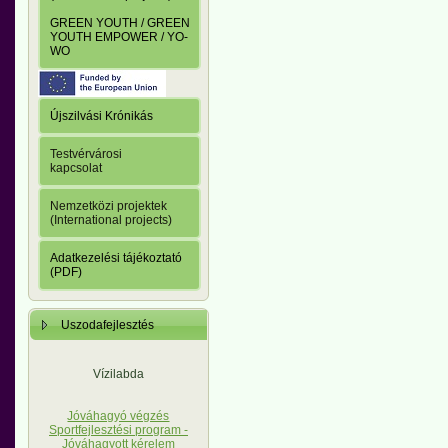
GREEN YOUTH / GREEN
YOUTH EMPOWER / YO-
WO
Újszilvási Krónikás
Testvérvárosi
kapcsolat
Nemzetközi projektek
(International projects)
Adatkezelési tájékoztató
(PDF)
Uszodafejlesztés
Vízilabda
Jóváhagyó végzés
Sportfejlesztési program -
Jóváhagyott kérelem