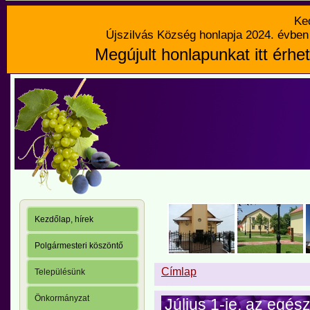
Ke
Újszilvás Község honlapja 2024. évben 
Megújult honlapunkat itt érhet
Kezdőlap, hírek
Polgármesteri köszöntő
Címlap
Településünk
Önkormányzat
Július 1-je, az egé