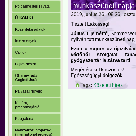
munkaszüneti napja
Polgármesteri Hivatal
2019, június 26 - 08:26 | eszte
ÚJKOM Kft.
Tisztelt Lakosság!
Közérdekű adatok
Július 1-je hétfő
, Semmelwei
nyilvánított munkaszüneti napj
Intézmények
Ezen a napon az újszilvási
Civilek
védőnői szolgálat taná
gyógyszertár is zárva tart!
Fejlesztések
Megértésüket köszönjük!
Egészségügyi dolgozók
Okmányiroda,
Ceglédi Járás
|
Tags:
Közéleti hírek
Pályázati figyelő
Kultúra,
programajánló
Képgaléria
Nemzetközi projektek
(International projects)