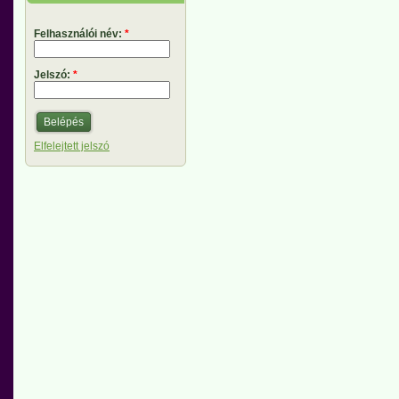
Felhasználói név:
*
Jelszó:
*
Elfelejtett jelszó