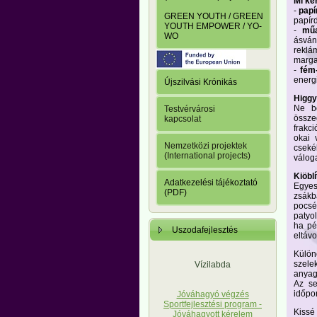
Mi ke
-
papí
GREEN YOUTH / GREEN
papírd
YOUTH EMPOWER / YO-
-
mű
WO
ásván
reklá
marga
-
fém-
energi
Újszilvási Krónikás
Higgy
Ne bo
Testvérvárosi
össze
kapcsolat
frakc
okai 
Nemzetközi projektek
cseké
(International projects)
válog
Kiöbl
Adatkezelési tájékoztató
Egyes 
(PDF)
zsák
pocsé
patyo
ha pé
Uszodafejlesztés
eltávo
Külön
szele
Vízilabda
anyag
Az se
időpon
Jóváhagyó végzés
Sportfejlesztési program -
Kissé
Jóváhagyott kérelem