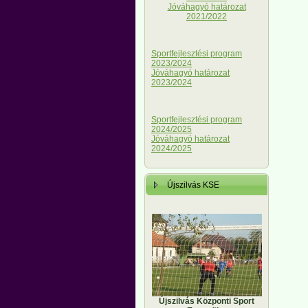
Jóváhagyó határozat
2021/2022
Sportfejlesztési program
2023/2024
Jóváhagyó határozat
2023/2024
Sportfejlesztési program
2024/2025
Jóváhagyó határozat
2024/2025
Újszilvás KSE
Újszilvás Központi Sport