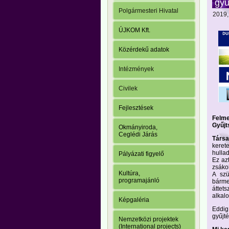
gyű
Polgármesteri Hivatal
2019,
ÚJKOM Kft.
Közérdekű adatok
Intézmények
Civilek
Fejlesztések
Felme
Gyűjt
Okmányiroda,
Ceglédi Járás
Társa
keret
hullad
Pályázati figyelő
Ez az
zsák
Kultúra,
A sz
programajánló
bárme
áttets
alkal
Képgaléria
Eddig
gyűjt
Nemzetközi projektek
(International projects)