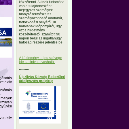
közzétenni. Akinek tudomása
van a tulajdonosként
bejegyzett személyek
hiányzó természetes
személyazonosító adatairól,
tartózkodási helyéről, ill.
halálának időpontjáról, úgy
ezt a hirdetmény
közzétételétől számított 90
napon belül az ingatlanügyi
hatóság részére jelentse be.
A közlemény teljes szövege
ide kattintva olvasható.
---------
Újszilvás Község Belterületi
áltatás
útfejlesztés projektje
zelektív
mblémás
.
 melyek
rmilyen
gyűjtési
zelektív
---------