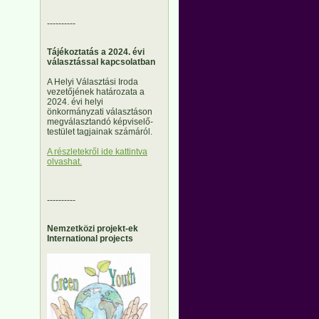
----------
Tájékoztatás a 2024. évi
választással kapcsolatban
A Helyi Választási Iroda
vezetőjének határozata a
2024. évi helyi
önkormányzati választáson
megválasztandó képviselő-
testület tagjainak számáról.
A részletekről ide kattintva
olvashat.
----------
Nemzetközi projekt-ek
International projects