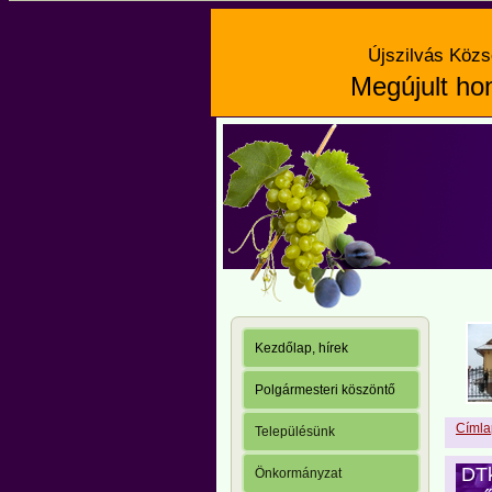
Újszilvás Közs
Megújult hon
Kezdőlap, hírek
Polgármesteri köszöntő
Címla
Településünk
DTk
Önkormányzat