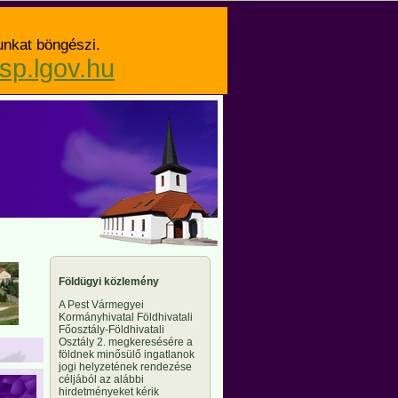
unkat böngészi.
asp.lgov.hu
Földügyi közlemény
A Pest Vármegyei
Kormányhivatal Földhivatali
Főosztály-Földhivatali
Osztály 2. megkeresésére a
földnek minősülő ingatlanok
jogi helyzetének rendezése
céljából az alábbi
hirdetményeket kérik