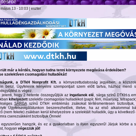
jtésről!
 május 13 - 10:03 | eszter
rült már a kérdés, hogyan tudna tenni környezete megóvása érdekében?
se szelektíven csomagolási hulladékát!
ságunk, a DTkH Nonprofit Kft.
a környezettudatosság jegyében, a közszolg
ein belül, Ügyfeleink kényelmi szempontjait szem előtt tartva, házhoz menő s
ékgyűjtést is végez.
t jelenti, hogy 2 hetente összegyűjtjük az
ingatlanok elé
, sárga színű DTKH-s e
okban
kihelyezett
szelektív csomagolási hulladékot (papír, fém, műanyag, tetrapack)
ükséges
SÁRGA
színű DTkH emblémás zsákokat térítésmentesen biztosítjuk,
lyik Ügyfélszolgálatunkon beszerezhetőek, illetve, ha az első alkalommal bá
ző (nem fekete) zsákban kerül kihelyezésre a szelektált hulladék, úgy a következő 
omra cserezsákként biztosítjuk Önnek!
 egyszerűen hangzik, és ez a gyakorlatban is ilyen egyszerű! Járjuk körbe a s
ést, hogyan
végezzük jól!