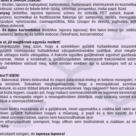
rülhet a SÁRGA zsákba?
r
(tisztán, laposra hajtogatva): kartondoboz, hullámpapír, élelmiszerek és kozmetika
obozai, színes és fekete-fehér újság, szórólap, prospektus, irodai papír, füzet.
anyag
(kiöblítve, laposra taposva): színes- és víztiszta PET palack, kupak (
yvizes), kozmetikai és tisztítószerek flakonjai (pl: samponos, öblítős, mosogató
mszatyor, nylonzacskó, csomagolófólia, fólia (zsugor és strech), joghurtos, tej
rinos dobozok,
 és italos kartondoboz
(kiöblítve, laposra taposva): fém italos doboz (pl: üdítős
aitalos), tartós tej és üdítők dobozai (TetraPack), konzervdoboz
e el, jól megférnek egymás mellett!
tránkozzon meg azon, hogy a szelektíven gyűjtött hulladékokat összeönt
gyűjtött csomagolási hulladékokat válogatóműveinkbe szállítjuk, ahol megtör
iók utólagos külön válogatása. A frakciók együttes gyűjtésének egyrészt gazdas
vannak, illetve a korábban a gyűjtőszigeteken alkalmazott frakciónkénti külö
ly mértékben valósult meg, ezért minden esetben így is szükséges volt az u
atás!
ítve?! IGEN!
flakonokat, ételes dobozokat és olajos palackokat elvileg el kellene mosogatni, m
ba kerülnek. Sokakban megfogalmazódik, hogy a mosogatással azonba
kolunk, és ezzel többet ártunk a környezetünknek. Vagy mégsem? Nem azt várjuk 
lat tiszta legyen, csupán azt, hogy makacs szennyeződések ne legyenek benne/rajt
ldául a mosogatás végén a mosogatóvízben átöblítjük, vagy szükség szerint sz
lítjuk a szennyeződéseket!
ösen fontos mozzanata ez a gyűjtésnek, mivel ugyanabba a zsákba kell rakni a
ktíven gyűjtött hulladékot (vagyis a műanyag, a papír és a fém együtt) és
okkal szennyeződnek, sajnos nem hasznosíthatóak újra!
m elhanyagolható szempont, hogy otthon sem büdösödnek a zsákban az elsz
tjáig.
 elcsépelt szlogen, de
tapossa laposra!