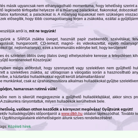
jtés másik ugyancsak nem elhanyagolható momentuma, hogy lehetőség szerint a
tő legkisebb térfogattal helyezze el a műanyag palackokat, flakonokat, dobozokat!
 italos kartonokat, a palackokat is. A műanyag kupakokat nem szükséges visszac
zek elősegítik, hogy több csomagolóanyag férjen a zsákokba, ezáltal a gyűjtőjá
eszéljük arról is,
mit ne tegyünk!
gyünk a SÁRGA zsákba üveget, használt papír zsebkendőt, szalvétákat, felv
golását, hungarocellt, CD-lemezt, magnó- és videokazettát, egyéb műanyagna
ékot (pl. nejlonharisnya), ezek a kommunális edénybe kell, hogy kerüljenek!
nes és színtelen öblös üveg (italos üveg) elhelyezésére keresse a településen kih
yűjtő konténereket! Köszönjük!
yiben mégis előfordult, hogy szennyezett vagy szelektíven nem gyűjthető hul
zett a szelektíves zsákba, az utólagosan a válogatás során a hasznosítható an
nítve, a háztartási hulladékokkal együtt került ártalmatlanításra!
se munkánkat, csak az újrahasznosításra alkalmas hulladékokat gyűjtse szelektíven
gódjon, hamarosan rutinná válik!
sőre nem is sikerült megjegyeznie a gyűjthető hulladékfajtákat, akkor sincs p
 zsákunkra rányomtattuk, milyen hulladékok kerülhetnek bele.
 lehetőség, valóban otthon kezdődik a környezet megóvása! Gyűjtsünk együtt!
ektív hulladékgyűjtés időpontjairól a
www.dtkh.hu
oldalon tájékozódhat. További 
n Ügyfélszolgálataink elérhetőségein állunk szíves rendelkezésére!
ags:
Közéleti hírek