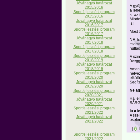
Jóváhagyó határozat
A gyű
2015/2016
a lehe
Sportfejlesztési program
ki az
2015/2016
Minde
Jóváhagyó határozat
is!
2016/2017
Sportfejlesztési program
Most b
2016/2017
Jóváhagyó határozat
NE te
2017/2018
csoma
Sportfejlesztési program
hullad
2017/2018
Sportfejlesztési program
A szí
2018/2019
üvegg
Jóváhagyó határozat
2018/2019
Amenn
Sportfejlesztési program
helye
2019/2020
elkülö
Jóváhagyó határozat
Segít
2019/2020
Ne ag
Sportfejlesztési program
2020/2021
Ha el
Jóváhagyó határozat
SÁRGA
2020/2021
Sportfejlesztési program
Itt a
2021/2022
A szel
Jóváhagyó határozat
eseté
2021/2022
|
T
Sportfejlesztési program
2021/2022