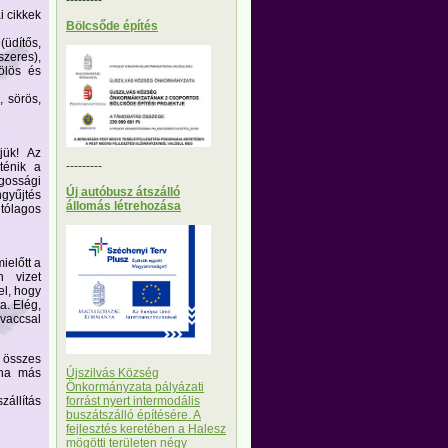
i cikkek
Bölcsőde építés
üdítős,
szeres),
fölös és
, sörös,
jük! Az
---------
ténik a
ágossági
Új autóbusz átszálló
ngyűjtés
állomás létrehozása
tólagos
ielőtt a
n vizet
el, hogy
a. Elég,
ivaccsal
z összes
Újszilvás Község
 ha más
Önkormányzata pályázati
forrást nyert intermodális
állítás
buszátszálló építésére. A
fejlesztés keretében a Halesz
mögötti területen négy