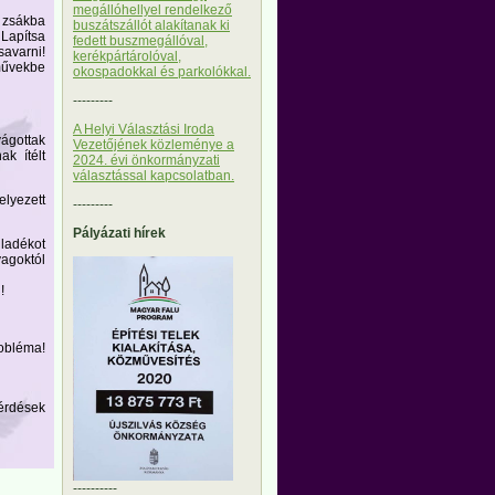
megállóhellyel rendelkező
 zsákba
buszátszállót alakítanak ki
 Lapítsa
fedett buszmegállóval,
savarni!
kerékpártárolóval,
rművekbe
okospadokkal és parkolókkal.
---------
A Helyi Választási Iroda
ágottak
Vezetőjének közleménye a
k ítélt
2024. évi önkormányzati
választással kapcsolatban.
elyezett
---------
Pályázati hírek
ladékot
yagoktól
!
robléma!
kérdések
----------