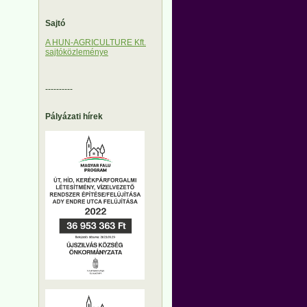
Sajtó
A HUN-AGRICULTURE Kft.
sajtóközleménye
----------
Pályázati hírek