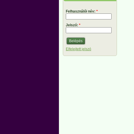
Felhasználói név:
*
Jelszó:
*
Elfelejtett jelszó