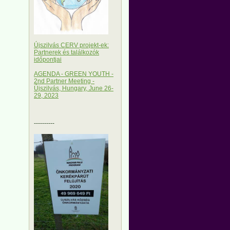
Újszilvás CERV projekt-ek:
Partnerek és találkozók
időpontjai
AGENDA - GREEN YOUTH -
2nd Partner Meeting -
Újszilvás, Hungary, June 26-
29, 2023
----------