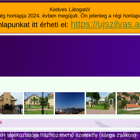
Kedves Látogató!
ég honlapja 2024. évben megújult. Ön jelenleg a régi honlap
https://ujszilvas.
lapunkat itt érheti el:
p
H tájékoztatója házhoz menő szelektív (sárga zsákos)