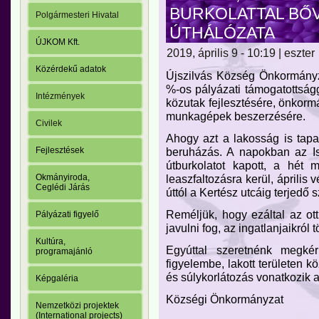
BURKOLATTAL BŐV
Polgármesteri Hivatal
ÚTHÁLÓZATA
ÚJKOM Kft.
2019, április 9 - 10:19 | eszter
Közérdekű adatok
Újszilvás Község Önkormányz
%-os pályázati támogatottságga
Intézmények
közutak fejlesztésére, önkor
munkagépek beszerzésére.
Civilek
Ahogy azt a lakosság is tap
beruházás. A napokban az Is
Fejlesztések
útburkolatot kapott, a hét
leaszfaltozásra kerül, áprili
Okmányiroda,
Ceglédi Járás
úttól a Kertész utcáig terjedő 
Reméljük, hogy ezáltal az ott
Pályázati figyelő
javulni fog, az ingatlanjaikról 
Kultúra,
Egyúttal szeretnénk megké
programajánló
figyelembe, lakott területen 
és súlykorlátozás vonatkozik a
Képgaléria
Községi Önkormányzat
Nemzetközi projektek
(International projects)