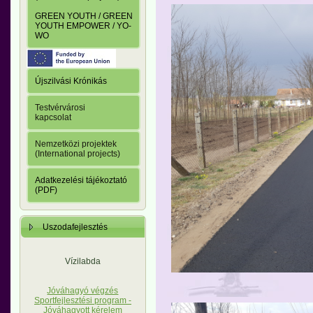
GREEN YOUTH / GREEN
YOUTH EMPOWER / YO-
WO
Újszilvási Krónikás
Testvérvárosi
kapcsolat
Nemzetközi projektek
(International projects)
Adatkezelési tájékoztató
(PDF)
Uszodafejlesztés
Vízilabda
Jóváhagyó végzés
Sportfejlesztési program -
Jóváhagyott kérelem