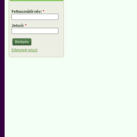
Felhasználói név:
*
Jelszó:
*
Elfelejtett jelszó