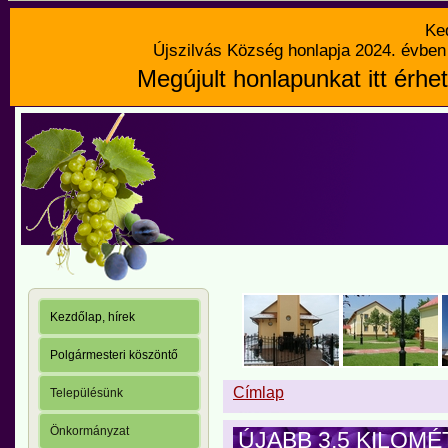
Ke
Újszilvás Község honlapja 2024. évben 
Megújult honlapunkat itt érhet
Kezdőlap, hírek
Polgármesteri köszöntő
Címlap
Településünk
Önkormányzat
ÚJABB 3,5 KILOMÉ