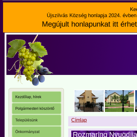
Ke
Újszilvás Község honlapja 2024. évben 
Megújult honlapunkat itt érhet
Kezdőlap, hírek
Polgármesteri köszöntő
Címlap
Településünk
Önkormányzat
Rozmaring Nyugdíja