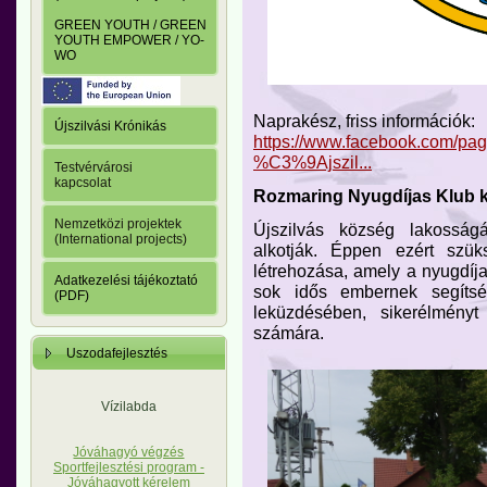
GREEN YOUTH / GREEN
YOUTH EMPOWER / YO-
WO
Naprakész, friss információk:
Újszilvási Krónikás
https://www.facebook.com/p
%C3%9Ajszil...
Testvérvárosi
kapcsolat
Rozmaring Nyugdíjas Klub kl
Nemzetközi projektek
Újszilvás község lakosság
(International projects)
alkotják. Éppen ezért szük
létrehozása, amely a nyugdíja
Adatkezelési tájékoztató
sok idős embernek segíts
(PDF)
leküzdésében, sikerélményt
számára.
Uszodafejlesztés
Vízilabda
Jóváhagyó végzés
Sportfejlesztési program -
Jóváhagyott kérelem