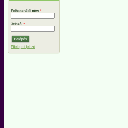
Felhasználói név:
*
Jelszó:
*
Elfelejtett jelszó