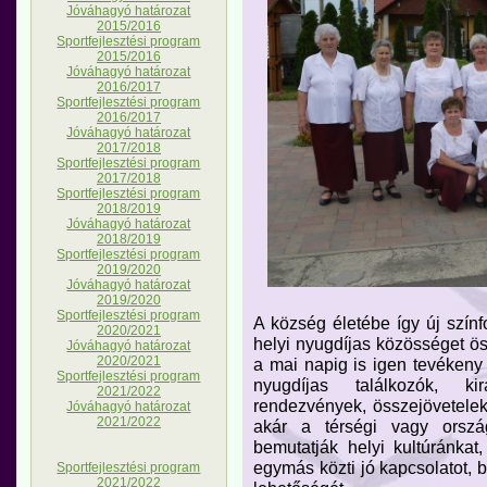
Jóváhagyó határozat
2015/2016
Sportfejlesztési program
2015/2016
Jóváhagyó határozat
2016/2017
Sportfejlesztési program
2016/2017
Jóváhagyó határozat
2017/2018
Sportfejlesztési program
2017/2018
Sportfejlesztési program
2018/2019
Jóváhagyó határozat
2018/2019
Sportfejlesztési program
2019/2020
Jóváhagyó határozat
2019/2020
Sportfejlesztési program
A község életébe így új színf
2020/2021
helyi nyugdíjas közösséget 
Jóváhagyó határozat
2020/2021
a mai napig is igen tevékeny kl
Sportfejlesztési program
nyugdíjas találkozók, kir
2021/2022
rendezvények, összejövetelek, 
Jóváhagyó határozat
2021/2022
akár a térségi vagy orszá
bemutatják helyi kultúránkat
egymás közti jó kapcsolatot, b
Sportfejlesztési program
2021/2022