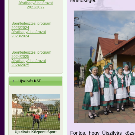
lehetőségét.
Jóváhagyó határozat
2021/2022
Sportfejlesztési program
2023/2024
Jóváhagyó határozat
2023/2024
Sportfejlesztési program
2024/2025
Jóváhagyó határozat
2024/2025
Újszilvás KSE
Újszilvás Központi Sport
Fontos, hogy Újszilvás közs