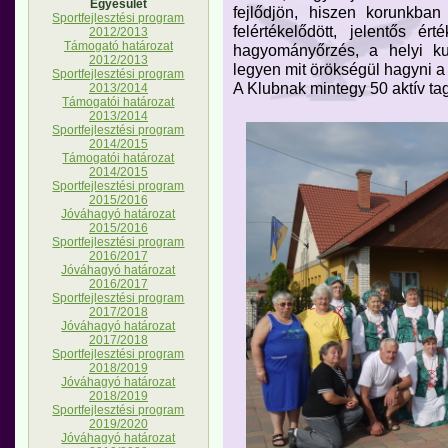
Egyesület
fejlődjön, hiszen korunkb
Sportfejlesztési program
felértékelődött, jelentős é
2012/2013
Támogató határozat
hagyományőrzés, a helyi kult
2012/2013
legyen mit örökségül hagyni 
Sportfejlesztési program
A Klubnak mintegy 50 aktív tag
2013/2014
Támogatói határozat
2013/2014
Sportfejlesztési program
2014/2015
Támogatói határozat
2014/2015
Sportfejlesztési program
2015/2016
Jóváhagyó határozat
2015/2016
Sportfejlesztési program
2016/2017
Jóváhagyó határozat
2016/2017
Sportfejlesztési program
2017/2018
Jóváhagyó határozat
2017/2018
Sportfejlesztési program
2018/2019
Jóváhagyó határozat
2018/2019
Sportfejlesztési program
2019/2020
Jóváhagyó határozat