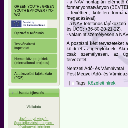
- a NAV honlapján elérhető ű
formanyomtatványon (BEVTE
GREEN YOUTH / GREEN
YOUTH EMPOWER / YO-
- levélben, kötetlen formáb
WO
megadásával),
- a NAV telefonos tájékoztató
és ÜCC: +36-80-20-21-22),
Újszilvási Krónikás
- valamint személyesen a NAV 
A postázni kért tervezeteket 
Testvérvárosi
küldi el az igénylőknek. Aki 
kapcsolat
csak személyesen, az ügyf
tervezetet.
Nemzetközi projektek
(International projects)
Nemzeti Adó- és Vámhivatal
Pest Megyei Adó- és Vámigaz
Adatkezelési tájékoztató
(PDF)
|
Tags:
Közéleti hírek
Uszodafejlesztés
Vízilabda
Jóváhagyó végzés
Sportfejlesztési program -
Jóváhagyott kérelem