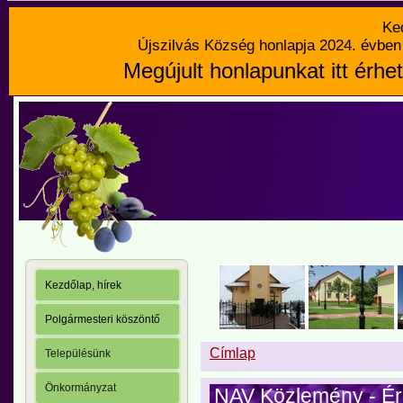
Ke
Újszilvás Község honlapja 2024. évben 
Megújult honlapunkat itt érhet
Kezdőlap, hírek
Polgármesteri köszöntő
Címlap
Településünk
Önkormányzat
NAV Közlemény - Ér