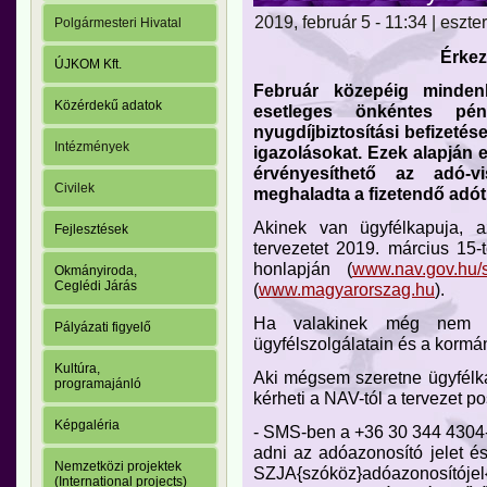
2019, február 5 - 11:34 | eszter
Polgármesteri Hivatal
Érkez
ÚJKOM Kft.
Február közepéig minden
Közérdekű adatok
esetleges önkéntes pénz
nyugdíjbiztosítási befizetése
Intézmények
igazolásokat. Ezek alapján e
érvényesíthető az adó-v
Civilek
meghaladta a fizetendő adót
Akinek van ügyfélkapuja, az
Fejlesztések
tervezetet 2019. március 15-
honlapján (
www.nav.gov.hu/s
Okmányiroda,
Ceglédi Járás
(
www.magyarorszag.hu
).
Ha valakinek még nem le
Pályázati figyelő
ügyfélszolgálatain és a kormán
Kultúra,
Aki mégsem szeretne ügyfélkap
programajánló
kérheti a NAV-tól a tervezet 
Képgaléria
- SMS-ben a +36 30 344 4304-
adni az adóazonosító jelet és
Nemzetközi projektek
SZJA{szóköz}adóazonosítójel
(International projects)