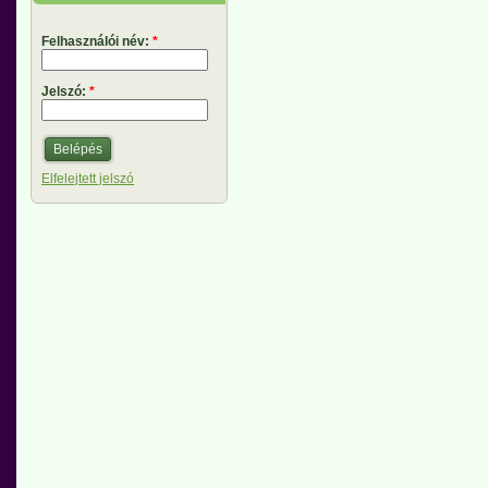
Felhasználói név:
*
Jelszó:
*
Elfelejtett jelszó