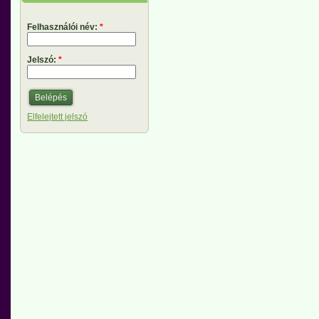
Felhasználói név:
*
Jelszó:
*
Elfelejtett jelszó