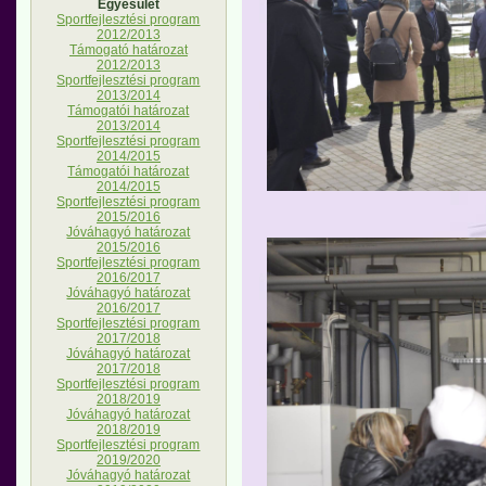
Egyesület
Sportfejlesztési program
2012/2013
Támogató határozat
2012/2013
Sportfejlesztési program
2013/2014
Támogatói határozat
2013/2014
Sportfejlesztési program
2014/2015
Támogatói határozat
2014/2015
Sportfejlesztési program
2015/2016
Jóváhagyó határozat
2015/2016
Sportfejlesztési program
2016/2017
Jóváhagyó határozat
2016/2017
Sportfejlesztési program
2017/2018
Jóváhagyó határozat
2017/2018
Sportfejlesztési program
2018/2019
Jóváhagyó határozat
2018/2019
Sportfejlesztési program
2019/2020
Jóváhagyó határozat