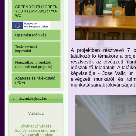
GREEN YOUTH / GREEN
YOUTH EMPOWER / YO-
WO
Újszilvási Krónikás
Testvérvárosi
A projektben résztvevő 7 o
kapcsolat
találkozó fő témaköre a projek
résztvevők az elvégzett munk
Nemzetközi projektek
időszak fő feladatait. A talál
(International projects)
képviselője - Jose Valic úr 
elvégzett munkáról és tolm
Adatkezelési tájékoztató
(PDF)
munkatársainak jókívánságait
Uszodafejlesztés
Vízilabda
Jóváhagyó végzés
Sportfejlesztési program -
Jóváhagyott kérelem