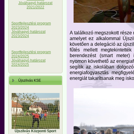
Jóváhagyó határozat
2021/2022
Sportfejlesztési program
2023/2024
Jóváhagyó határozat
A találkozó megszokott része
2023/2024
amelyet ez alkalommal Újszi
követően a delegáció az újszil
fűtés mellett megtekintetté
Sportfejlesztési program
berendezést (smart meter) 
2024/2025
nyomon követhető az energia
Jóváhagyó határozat
2024/2025
segítik az iskolában dolgoz
energiafogyasztás megfigyel
energiát takarítsanak meg isk
Újszilvás KSE
Újszilvás Központi Sport