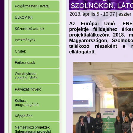
SZOLNOKON, LÁT
Polgármesteri Hivatal
2018, április 5 - 10:07 | eszter
ÚJKOM Kft.
Az Európai Unió „EN
projektje félidejéhez ér
Közérdekű adatok
projekttalálkozóra 2018. 
Magyarországon, Szolnok
Intézmények
találkozó részeként a n
ellátogatott.
Civilek
Fejlesztések
Okmányiroda,
Ceglédi Járás
Pályázati figyelő
Kultúra,
programajánló
Képgaléria
Nemzetközi projektek
(International projects)