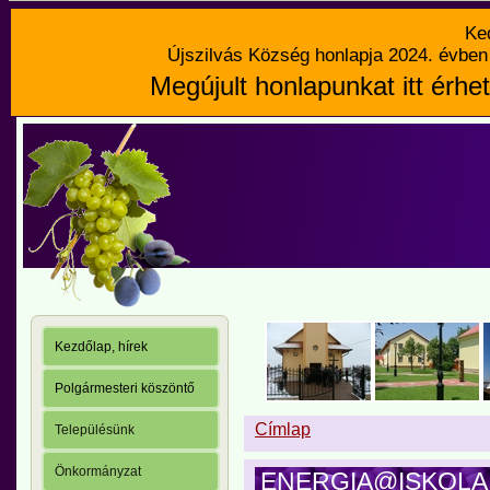
Ke
Újszilvás Község honlapja 2024. évben 
Megújult honlapunkat itt érhet
Kezdőlap, hírek
Polgármesteri köszöntő
Címlap
Településünk
Önkormányzat
ENERGIA@ISKOLA