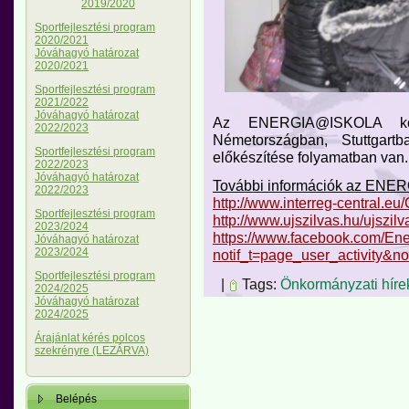
2019/2020
Sportfejlesztési program
2020/2021
Jóváhagyó határozat
2020/2021
Sportfejlesztési program
2021/2022
Jóváhagyó határozat
Az ENERGIA@ISKOLA követ
2022/2023
Németországban, Stuttgart
Sportfejlesztési program
előkészítése folyamatban van.
2022/2023
Jóváhagyó határozat
További információk az ENER
2022/2023
http://www.interreg-centra
Sportfejlesztési program
http://www.ujszilvas.hu/ujszilv
2023/2024
https://www.facebook.com/En
Jóváhagyó határozat
2023/2024
notif_t=page_user_activity&no
Sportfejlesztési program
|
Tags:
Önkormányzati híre
2024/2025
Jóváhagyó határozat
2024/2025
Árajánlat kérés polcos
szekrényre (LEZÁRVA)
Belépés