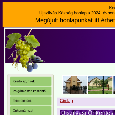
Ke
Újszilvás Község honlapja 2024. évben 
Megújult honlapunkat itt érhet
Kezdőlap, hírek
Polgármesteri köszöntő
Címlap
Településünk
Önkormányzat
Újszilvási Önkéntes