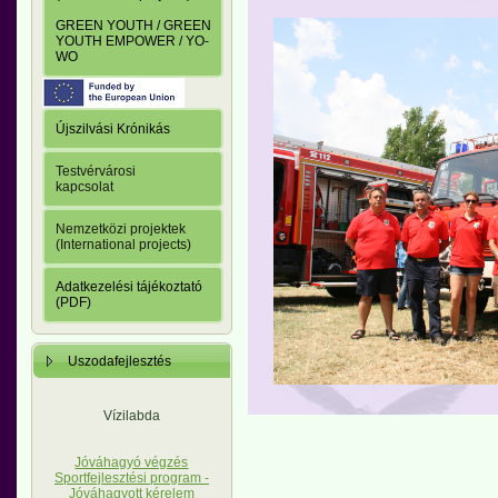
GREEN YOUTH / GREEN
YOUTH EMPOWER / YO-
WO
Újszilvási Krónikás
Testvérvárosi
kapcsolat
Nemzetközi projektek
(International projects)
Adatkezelési tájékoztató
(PDF)
Uszodafejlesztés
Vízilabda
Jóváhagyó végzés
Sportfejlesztési program -
Jóváhagyott kérelem