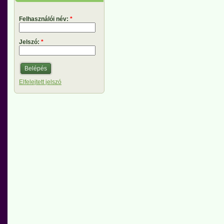
Felhasználói név:
*
Jelszó:
*
Elfelejtett jelszó