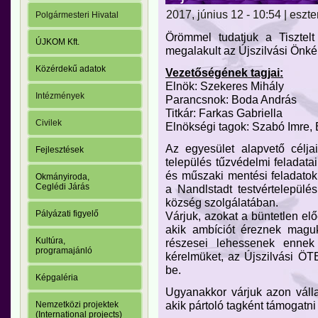
2017, június 12 - 10:54 | eszte
Polgármesteri Hivatal
Örömmel tudatjuk a Tisztel
ÚJKOM Kft.
megalakult az Újszilvási Önké
Közérdekű adatok
Vezetőségének tagjai:
Elnök: Szekeres Mihály
Intézmények
Parancsnok: Boda András
Titkár: Farkas Gabriella
Civilek
Elnökségi tagok: Szabó Imre, 
Az egyesület alapvető célja
Fejlesztések
település tűzvédelmi feladatai
és műszaki mentési feladatok
Okmányiroda,
Ceglédi Járás
a Nandlstadt testvértelepülé
község szolgálatában.
Pályázati figyelő
Várjuk, azokat a büntetlen elő
akik ambíciót éreznek maguk
Kultúra,
részesei lehessenek ennek 
programajánló
kérelmüket, az Újszilvási ÖT
be.
Képgaléria
Ugyanakkor várjuk azon váll
akik pártoló tagként támogatni
Nemzetközi projektek
(International projects)