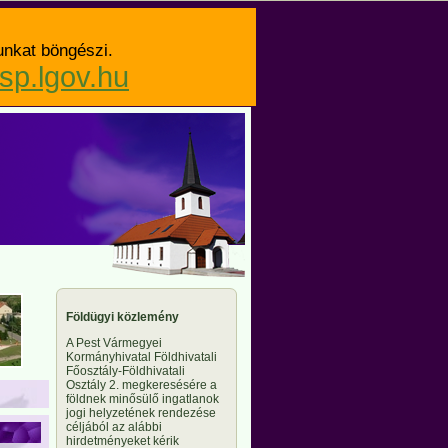
unkat böngészi.
asp.lgov.hu
Földügyi közlemény
A Pest Vármegyei
Kormányhivatal Földhivatali
Főosztály-Földhivatali
Osztály 2. megkeresésére a
földnek minősülő ingatlanok
jogi helyzetének rendezése
céljából az alábbi
hirdetményeket kérik