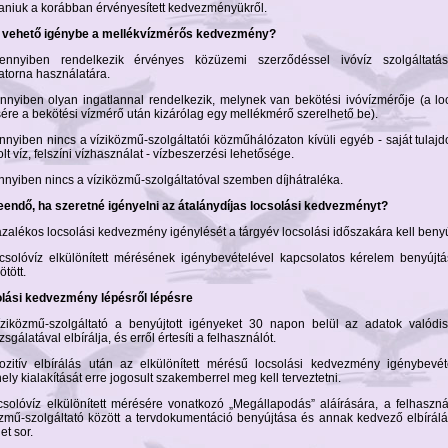
niuk a korábban érvényesített kedvezményükről.
 vehető igénybe a mellékvízmérős kedvezmény?
nnyiben rendelkezik érvényes közüzemi szerződéssel ivóvíz szolgáltatá
atorna használatára.
nnyiben olyan ingatlannal rendelkezik, melynek van bekötési ivóvízmérője (a lo
ére a bekötési vízmérő után kizárólag egy mellékmérő szerelhető be).
nnyiben nincs a víziközmű-szolgáltatói közműhálózaton kívüli egyéb - saját tulajd
lt víz, felszíni vízhasználat - vízbeszerzési lehetősége.
nnyiben nincs a víziközmű-szolgáltatóval szemben díjhátraléka.
teendő, ha szeretné igényelni az átalánydíjas locsolási kedvezményt?
ázalékos locsolási kedvezmény igénylését a tárgyév locsolási időszakára kell benyú
ocsolóvíz elkülönített mérésének igénybevételével kapcsolatos kérelem benyújtá
tött.
lási kedvezmény lépésről lépésre
íziközmű-szolgáltató a benyújtott igényeket 30 napon belül az adatok valódi
izsgálatával elbírálja, és erről értesíti a felhasználót.
ozitív elbírálás után az elkülönített mérésű locsolási kedvezmény igénybevét
ly kialakítását erre jogosult szakemberrel meg kell terveztetni.
ocsolóvíz elkülönített mérésére vonatkozó „Megállapodás” aláírására, a felhaszn
özmű-szolgáltató között a tervdokumentáció benyújtása és annak kedvező elbírál
et sor.