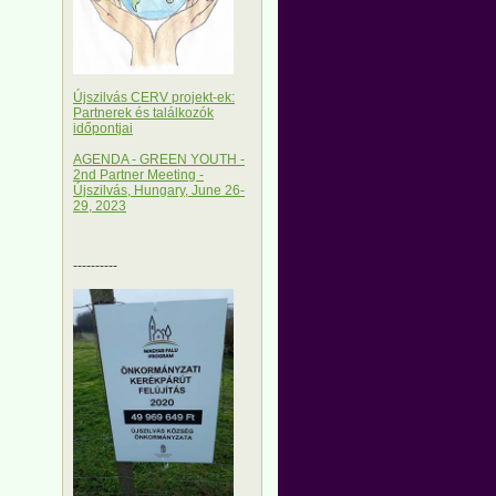
Újszilvás CERV projekt-ek:
Partnerek és találkozók
időpontjai
AGENDA - GREEN YOUTH -
2nd Partner Meeting -
Újszilvás, Hungary, June 26-
29, 2023
----------