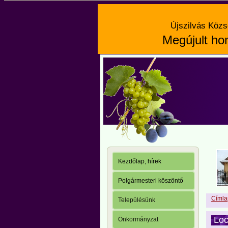
Újszilvás Közs
Megújult hon
Kezdőlap, hírek
Polgármesteri köszöntő
Címla
Településünk
Loc
Önkormányzat