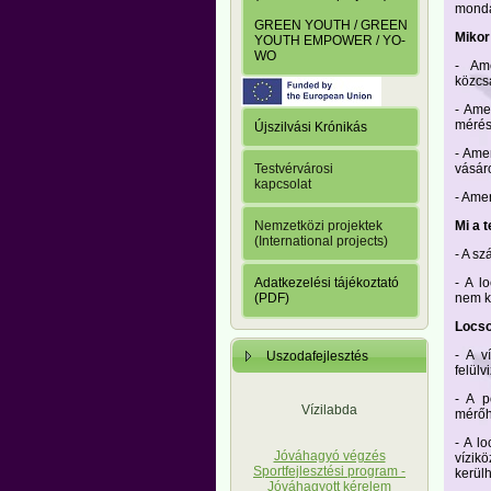
monda
GREEN YOUTH / GREEN
Mikor
YOUTH EMPOWER / YO-
WO
- Ame
közcs
- Ame
mérés
Újszilvási Krónikás
- Ame
vásáro
Testvérvárosi
kapcsolat
- Ame
Mi a 
Nemzetközi projektek
(International projects)
- A sz
- A l
Adatkezelési tájékoztató
nem kö
(PDF)
Locso
- A v
Uszodafejlesztés
felülv
- A p
Vízilabda
mérőhe
- A l
Jóváhagyó végzés
vízik
Sportfejlesztési program -
kerülh
Jóváhagyott kérelem