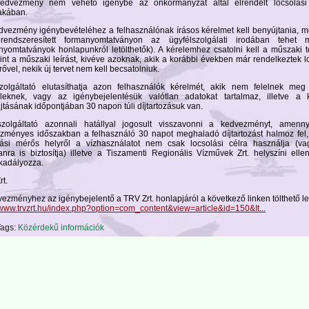
edvezmény nem vehető igénybe az önkormányzat által elrendelt locsolási 
akában.
edvezmény igénybevételéhez a felhasználónak írásos kérelmet kell benyújtania, m
rendszeresített formanyomtatványon az ügyfélszolgálati irodában tehet
nyomtatványok honlapunkról letölthetők). A kérelemhez csatolni kell a műszaki t
int a műszaki leírást, kivéve azoknak, akik a korábbi években már rendelkeztek l
ővel, nekik új tervet nem kell becsatolniuk.
zolgáltató elutasíthatja azon felhasználók kérelmét, akik nem felelnek meg 
teleknek, vagy az igénybejelentésük valótlan adatokat tartalmaz, illetve a 
jtásának időpontjában 30 napon túli díjtartozásuk van.
zolgáltató azonnali hatállyal jogosult visszavonni a kedvezményt, amenn
zményes időszakban a felhasználó 30 napot meghaladó díjtartozást halmoz fel,
lási mérős helyről a vízhasználatot nem csak locsolási célra használja (v
lanra is biztosítja) illetve a Tiszamenti Regionális Vízművek Zrt. helyszíni elle
adályozza.
t.
ezményhez az igénybejelentő a TRV Zrt. honlapjáról a következő linken tölthető le
//www.trvzrt.hu/index.php?option=com_content&view=article&id=150&It...
ags:
Közérdekű információk