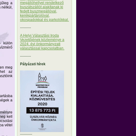
megállóhellyel rendelkező
ejűleg a
buszátszállót alakítanak ki
 nélkül,
fedett buszmegállóval,
kerékpártárolóval,
okospadokkal és parkolókkal.
---------
A Helyi Választási Iroda
Vezetőjének közleménye a
 - külön
2024. évi önkormányzati
vízmérő
választással kapcsolatban.
---------
Pályázati hírek
ben meg
zhet az
sztóink
tartásba
tségek a
ezményre
meg kell
csolási
ba vétel
----------