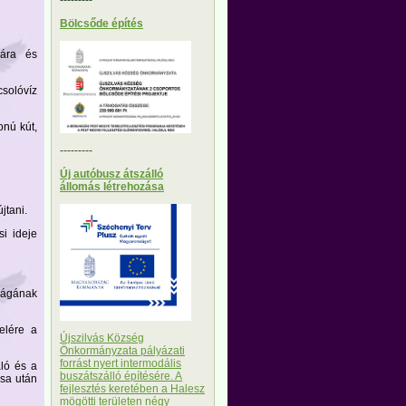
Bölcsőde építés
sára és
csolóvíz
onú kút,
---------
Új autóbusz átszálló
állomás létrehozása
jtani.
si ideje
ságának
elére a
Újszilvás Község
Önkormányzata pályázati
forrást nyert intermodális
áló és a
buszátszálló építésére. A
ása után
fejlesztés keretében a Halesz
mögötti területen négy