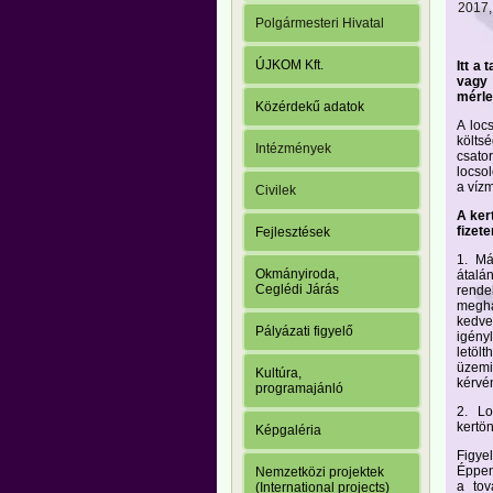
2017, 
Polgármesteri Hivatal
ÚJKOM Kft.
Itt a
vagy 
mérle
Közérdekű adatok
A loc
költs
Intézmények
csato
locsol
a víz
Civilek
A ker
fizet
Fejlesztések
1. Má
Okmányiroda,
átalá
Ceglédi Járás
rende
megha
kedve
Pályázati figyelő
igény
letöl
üzemi
Kultúra,
kérvén
programajánló
2. Lo
kertön
Képgaléria
Figye
Éppen
Nemzetközi projektek
a tov
(International projects)