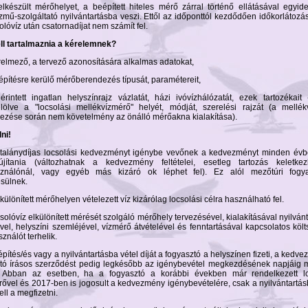
elkészült mérőhelyet, a beépített hiteles mérő zárral történő ellátásával egyid
zmű-szolgáltató nyilvántartásba veszi. Ettől az időponttól kezdődően időkorlátozás
olóvíz után csatornadíjat nem számít fel.
ell tartalmaznia a kérelemnek?
érelmező, a tervező azonosítására alkalmas adatokat,
eépítésre kerülő mérőberendezés típusát, paramétereit,
érintett ingatlan helyszínrajz vázlatát, házi ivóvízhálózatát, ezek tartozékait
lölve a "locsolási mellékvízmérő" helyét, módját, szerelési rajzát (a mellék
yezése során nem követelmény az önálló mérőakna kialakítása).
ni!
átalánydíjas locsolási kedvezményt igénybe vevőnek a kedvezményt minden év
újítania (változhatnak a kedvezmény feltételei, esetleg tartozás keletke
sználónál, vagy egyéb más kizáró ok léphet fel). Ez alól mezőtúri fogya
sülnek.
lkülönített mérőhelyen vételezett víz kizárólag locsolási célra használható fel.
csolóvíz elkülönített mérését szolgáló mérőhely tervezésével, kialakításával nyilván
vel, helyszíni szemléjével, vízmérő átvételével és fenntartásával kapcsolatos köl
ználót terhelik.
építés/és vagy a nyilvántartásba vétel díját a fogyasztó a helyszínen fizeti, a kedv
ító írásos szerződést pedig legkésőbb az igénybevétel megkezdésének napjáig 
. Abban az esetben, ha a fogyasztó a korábbi években már rendelkezett lo
rővel és 2017-ben is jogosult a kedvezmény igénybevételére, csak a nyilvántartás
kell a megfizetni.