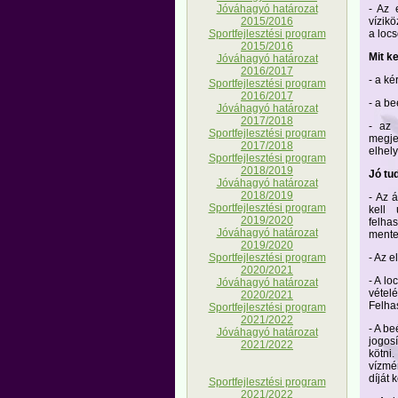
- Az 
Jóváhagyó határozat
vízikö
2015/2016
a locs
Sportfejlesztési program
2015/2016
Mit k
Jóváhagyó határozat
2016/2017
- a k
Sportfejlesztési program
2016/2017
- a b
Jóváhagyó határozat
2017/2018
- az 
Sportfejlesztési program
megje
2017/2018
elhel
Sportfejlesztési program
2018/2019
Jó tud
Jóváhagyó határozat
2018/2019
- Az 
Sportfejlesztési program
kell 
2019/2020
felha
Jóváhagyó határozat
mente
2019/2020
- Az e
Sportfejlesztési program
2020/2021
- A lo
Jóváhagyó határozat
vételé
2020/2021
Felhas
Sportfejlesztési program
2021/2022
- A be
Jóváhagyó határozat
jogos
2021/2022
kötni
vízmé
díját 
Sportfejlesztési program
2021/2022