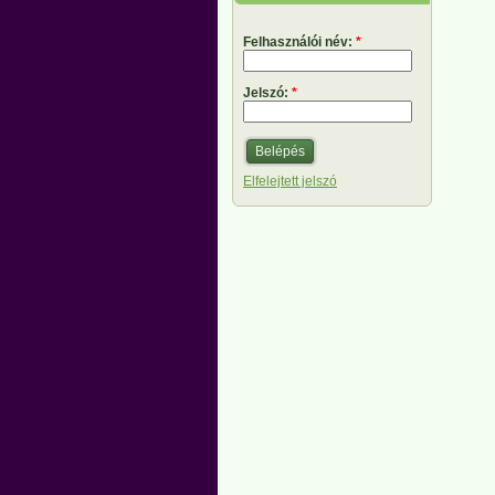
Felhasználói név:
*
Jelszó:
*
Elfelejtett jelszó