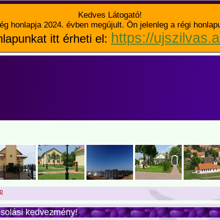
Kedves Látogató!
ég honlapja 2024. évben megújult. Ön jelenleg a régi honlap
https://ujszilvas.
lapunkat itt érheti el:
p
solási kedvezmény!