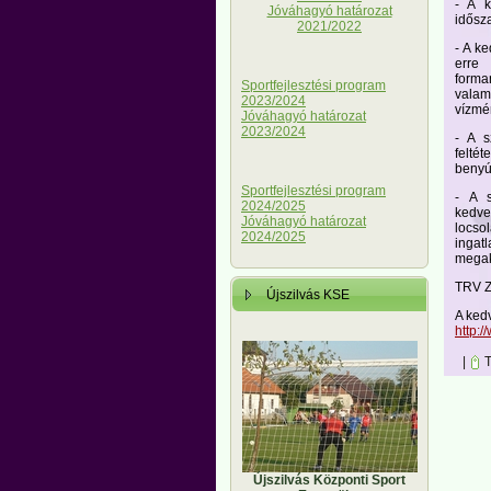
- A k
Jóváhagyó határozat
idősz
2021/2022
- A k
erre 
forma
Sportfejlesztési program
valam
2023/2024
vízmér
Jóváhagyó határozat
2023/2024
- A s
felté
benyú
Sportfejlesztési program
- A s
2024/2025
kedve
Jóváhagyó határozat
locso
2024/2025
ingat
megak
TRV Zr
Újszilvás KSE
A kedv
http:
|
T
Újszilvás Központi Sport