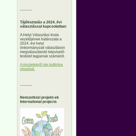
----------
Tájékoztatás a 2024. évi
választással kapcsolatban
A Helyi Választási Iroda
vezetőjének határozata a
2024. évi helyi
önkormányzati választáson
megválasztandó képviselő-
testület tagjainak számáról.
A részletekről ide kattintva
olvashat.
----------
Nemzetközi projekt-ek
International projects