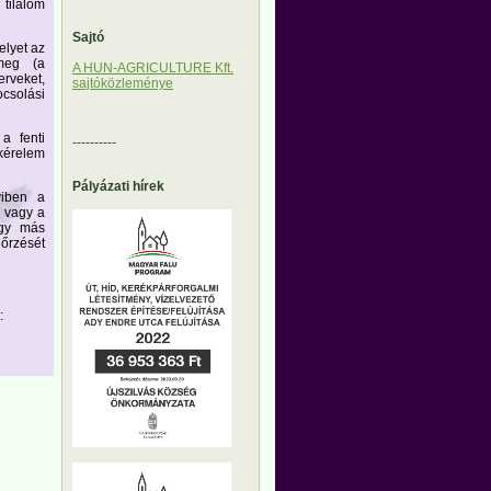
tilalom
Sajtó
elyet az
 meg (a
A HUN-AGRICULTURE Kft.
erveket,
sajtóközleménye
ocsolási
a fenti
----------
kérelem
Pályázati hírek
yiben a
 vagy a
agy más
nőrzését
: