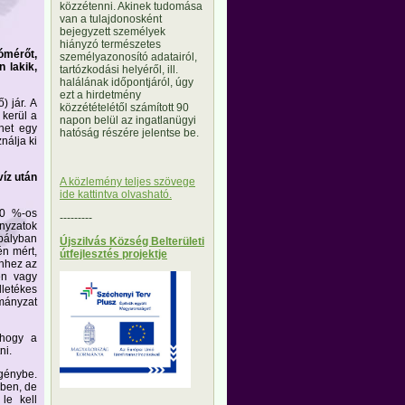
közzétenni. Akinek tudomása
van a tulajdonosként
bejegyzett személyek
hiányzó természetes
lómérőt,
személyazonosító adatairól,
 lakik,
tartózkodási helyéről, ill.
halálának időpontjáról, úgy
ezt a hirdetmény
) jár. A
közzétételétől számított 90
 kerül a
napon belül az ingatlanügyi
het egy
hatóság részére jelentse be.
nálja ki
víz után
A közlemény teljes szövege
ide kattintva olvasható.
10 %-os
---------
nyzatok
bályban
Újszilvás Község Belterületi
én mért,
útfejlesztés projektje
hhez az
en vagy
letékes
rmányzat
 hogy a
ni.
génybe.
yben, de
le kell
---------