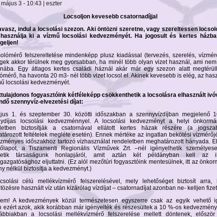
május 3 - 10:43 | eszter
Locsoljon kevesebb csatornadíjjal
 tavasz, indul a locsolási szezon. Aki öntözni szeretne, vagy szereltessen locso
használja ki a vízmű locsolási kedvezményét. Ha jogosult és kertes házban
geljen!
solómérő felszereltetése mindenképp plusz kiadással (tervezés, szerelés, vízmérő
égek akkor térülnek meg gyorsabban, ha minél több olyan vizet használ, ami nem
rnába. Egy átlagos kertes családi háznál akár már egy szezon alatt megtérül
ómérő, ha havonta 20 m3- nél több vizet locsol el. Akinek kevesebb is elég, az hasz
mű locsolási kedvezményét.
ttulajdonos fogyasztóink kétféleképp csökkenthetik a locsolásra elhasznált ivó
endő szennyvíz-elvezetési díjat:
jus 1. és szeptember 30. közötti időszakban a szennyvízdíjban megjelenő 
nydíjas locsolási kedvezménnyel. A locsolási kedvezményt a helyi önkormá
letben biztosítják a csatornával ellátott kertes házak részére (a jogsza
tározott feltételek megléte esetén). Ennek mértéke az ingatlan bekötési vízmérőj
zményes időszakhoz tartozó vízhasználat rendeletben meghatározott hányada. E
lőlapot, a Tiszamenti Regionális Vízművek Zrt. –nél igényelhetik személyes
thetik társaságunk honlapjáról, amit aztán két példányban kell az il
gazgatósághoz eljuttatni. (Ez alól mezőtúri fogyasztóink mentesülnek, itt az önko
y nélkül biztosítja a kedvezményt.)
csolási célú mellékvízmérő felszerelésével, mely lehetőséget biztosít arra,
tözésre használt víz után kizárólag vízdíjat – csatornadíjat azonban ne- kelljen fizet
lem! A kedvezmények közül természetesen egyszerre csak az egyik vehető i
 ezért azok, akik korábban már igényelték és részesültek a 10 %-os kedvezmén
ábbiakban a locsolási mellékvízmérő felszerelése mellett döntenek, először 