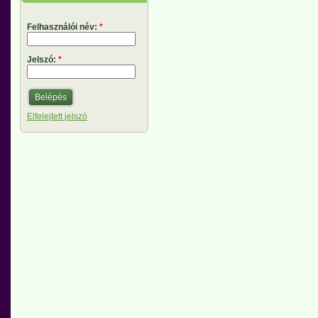
Felhasználói név:
*
Jelszó:
*
Elfelejtett jelszó