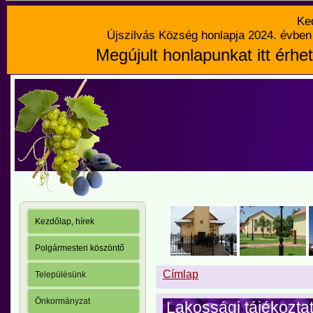
Ke
Újszilvás Község honlapja 2024. évben 
Megújult honlapunkat itt érhet
Kezdőlap, hírek
Polgármesteri köszöntő
Címlap
Településünk
Önkormányzat
Lakossági tájékozta