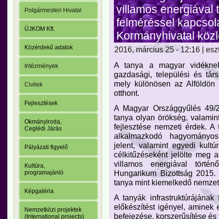
villamos energiával 
Polgármesteri Hivatal
felméréssel kapcsol
ÚJKOM Kft.
Kormányhivatal köz
Közérdekű adatok
2016, március 25 - 12:16 | esz
A tanya a magyar vidéknek
Intézmények
gazdasági, települési és tár
mely különösen az Alföldön
Civilek
otthont.
Fejlesztések
A Magyar Országgyűlés 49/2
tanya olyan örökség, valami
Okmányiroda,
fejlesztése nemzeti érdek. A 
Ceglédi Járás
alkalmazkodó hagyományos 
jelent, valamint egyedi kult
Pályázati figyelő
célkitűzéseként jelölte meg
villamos energiával történő
Kultúra,
Hungarikum Bizottság 2015. 
programajánló
tanya mint kiemelkedő nemzeti
Képgaléria
A tanyák infrastruktúrájának 
előkészítést igényel, aminek 
Nemzetközi projektek
befejezése, korszerűsítése és 
(International projects)