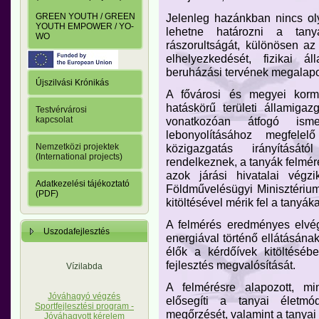
Jelenleg hazánkban nincs oly
GREEN YOUTH / GREEN
YOUTH EMPOWER / YO-
lehetne határozni a tanyá
WO
rászorultságát, különösen a
elhelyezkedését, fizikai á
beruházási tervének megalap
Újszilvási Krónikás
A fővárosi és megyei korm
hatáskörű területi államigazg
Testvérvárosi
vonatkozóan átfogó isme
kapcsolat
lebonyolításához megfelelő
közigazgatás irányítását
Nemzetközi projektek
(International projects)
rendelkeznek, a tanyák felmér
azok járási hivatalai végz
Adatkezelési tájékoztató
Földművelésügyi Minisztérium á
(PDF)
kitöltésével mérik fel a tanyáka
A felmérés eredményes elvég
Uszodafejlesztés
energiával történő ellátásának
élők a kérdőívek kitöltéséb
fejlesztés megvalósítását.
Vízilabda
A felmérésre alapozott, min
Jóváhagyó végzés
elősegíti a tanyai életm
Sportfejlesztési program -
megőrzését, valamint a tanyai
Jóváhagyott kérelem