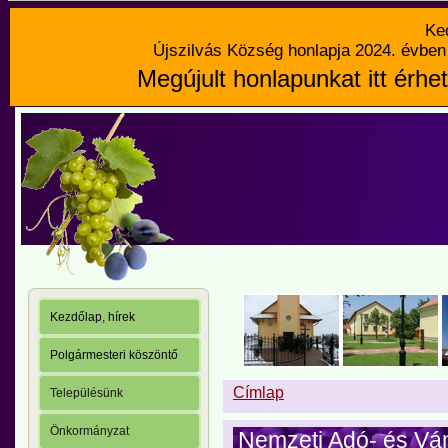
Ke
Újszilvás Község honlapja 2024. évben 
Megújult honlapunkat itt érhet
Kezdőlap, hírek
Polgármesteri köszöntő
Címlap
Településünk
Önkormányzat
Nemzeti Adó- és Vá