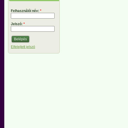
Felhasználói név:
*
Jelszó:
*
Elfelejtett jelszó