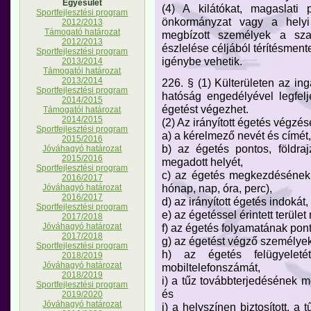
Egyesület
(4) A kilátókat, magaslati 
Sportfejlesztési program
önkormányzat vagy a helyi 
2012/2013
Támogató határozat
megbízott személyek a sza
2012/2013
észlelése céljából térítésmen
Sportfejlesztési program
igénybe vehetik.
2013/2014
Támogatói határozat
2013/2014
226. § (1) Külterületen az in
Sportfejlesztési program
hatóság engedélyével legfelj
2014/2015
égetést végezhet.
Támogatói határozat
2014/2015
(2) Az irányított égetés végz
Sportfejlesztési program
a) a kérelmező nevét és címét,
2015/2016
b) az égetés pontos, földra
Jóváhagyó határozat
2015/2016
megadott helyét,
Sportfejlesztési program
c) az égetés megkezdésének é
2016/2017
hónap, nap, óra, perc),
Jóváhagyó határozat
2016/2017
d) az irányított égetés indokát,
Sportfejlesztési program
e) az égetéssel érintett terüle
2017/2018
f) az égetés folyamatának pont
Jóváhagyó határozat
2017/2018
g) az égetést végző személyek
Sportfejlesztési program
h) az égetés felügyeleté
2018/2019
Jóváhagyó határozat
mobiltelefonszámát,
2018/2019
i) a tűz továbbterjedésének 
Sportfejlesztési program
és
2019/2020
Jóváhagyó határozat
j) a helyszínen biztosított, 