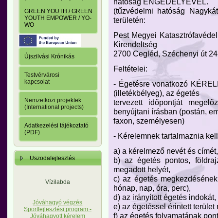
hatóság ENGEDÉLYÉVEL.
(tűzvédelmi hatóság Nagykát
GREEN YOUTH / GREEN
YOUTH EMPOWER / YO-
területén:
WO
Pest Megyei Katasztrófavéde
Kirendeltség
2700 Cegléd, Széchenyi út 24
Újszilvási Krónikás
Feltételei:
Testvérvárosi
kapcsolat
- Égetésre vonatkozó KÉRELME
(illetékbélyeg), az égetés
Nemzetközi projektek
tervezett időpontját megel
(International projects)
benyújtani írásban (postán, em
faxon, személyesen)
Adatkezelési tájékoztató
(PDF)
- Kérelemnek tartalmaznia kell
a) a kérelmező nevét és címét,
Uszodafejlesztés
b) az égetés pontos, földra
megadott helyét,
c) az égetés megkezdésének é
Vízilabda
hónap, nap, óra, perc),
d) az irányított égetés indokát,
Jóváhagyó végzés
e) az égetéssel érintett terüle
Sportfejlesztési program -
f) az égetés folyamatának pont
Jóváhagyott kérelem