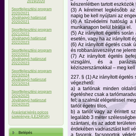
2019/2020
készenlétben tartott eszközök 
(3) A kérelmet legkésőbb az
Sportfejlesztési program
2020/2021
napig be kell nyújtani az eng
Jóváhagyó határozat
(4) A tűzvédelmi hatóság a 
2020/2021
munkanapon belül bírálja el.
Sportfejlesztési program
(5) Az irányított égetés során
2021/2022
esetén, vagy ha az irányított ég
Jóváhagyó határozat
2022/2023
(6) Az irányított égetés csak
és robbanásveszélyt ne jelent
Sportfejlesztési program
2022/2023
(7) Az irányított égetés bef
Jóváhagyó határozat
vizsgálni, és a parázslá
2022/2023
kéziszerszámokkal – meg kell 
Sportfejlesztési program
2023/2024
227. § (1) Az irányított égetés
Jóváhagyó határozat
végezhető:
2023/2024
a) a tarlónak minden oldalról
Sportfejlesztési program
égetéshez csak a tarlómarad
2024/2025
fel; a szalmát elégetéssel meg
Jóváhagyó határozat
2024/2025
tarlót égetni tilos,
b) a tarlót vagy az érintett 
Árajánlat kérés polcos
legalább 3 méter szélességben
szekrényre (LEZÁRVA)
szántani, és az adott terület
érdekében vadriasztást kell vé
Belépés
a fasorok, facsoportok véde