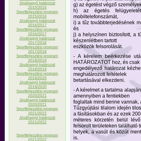
Jóváhagyó határozat
g) az égetést végző személyek
2015/2016
h) az égetés felügyeleté
Sportfejlesztési program
mobiltelefonszámát,
2015/2016
Jóváhagyó határozat
i) a tűz továbbterjedésének 
2016/2017
és
Sportfejlesztési program
j) a helyszínen biztosított, 
2016/2017
Jóváhagyó határozat
készenlétben tartott
2017/2018
eszközök felsorolását.
Sportfejlesztési program
2017/2018
- A kérelem beérkezése ut
Sportfejlesztési program
2018/2019
HATÁROZATOT hoz, és csak 
Jóváhagyó határozat
engedélyező határozat kézhe
2018/2019
meghatározott feltételek
Sportfejlesztési program
2019/2020
betartásával elkezdeni.
Jóváhagyó határozat
2019/2020
- A kérelmet a tartalma alapján
Sportfejlesztési program
amennyiben a fentiekben
2020/2021
Jóváhagyó határozat
foglaltak mind benne vannak, 
2020/2021
Tűzgyújtási tilalom idején tilo
Sportfejlesztési program
a fásításokban és az ezek 200
2021/2022
Jóváhagyó határozat
méteres körzetén belül lévő
2021/2022
felsorolt területeken található 
helyek, a vasút és közút menti
Sportfejlesztési program
is.
2021/2022