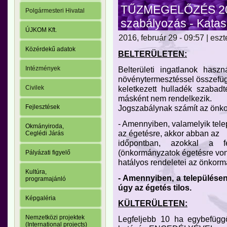
TŰZMEGELŐZÉS 2015
Polgármesteri Hivatal
szabályozás - Katas
ÚJKOM Kft.
2016, február 29 - 09:57 | eszt
Közérdekű adatok
BELTERÜLETEN:
Belterületi ingatlanok hasz
Intézmények
növénytermesztéssel összef
keletkezett hulladék szabad
Civilek
másként nem rendelkezik.
Jogszabálynak számít az önkor
Fejlesztések
- Amennyiben, valamelyik tel
Okmányiroda,
az égetésre, akkor abban az
Ceglédi Járás
időpontban, azokkal a fe
(önkormányzatok égetésre vo
Pályázati figyelő
hatályos rendeletei az önkorm
Kultúra,
- Amennyiben, a települése
programajánló
úgy az égetés tilos.
Képgaléria
KÜLTERÜLETEN:
Nemzetközi projektek
Legfeljebb 10 ha egybefüggő
(International projects)