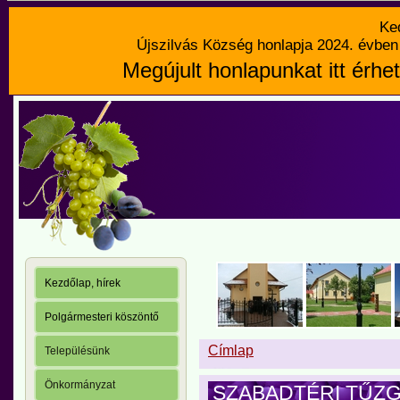
Ke
Újszilvás Község honlapja 2024. évben 
Megújult honlapunkat itt érhet
Kezdőlap, hírek
Polgármesteri köszöntő
Címlap
Településünk
Önkormányzat
SZABADTÉRI TŰZG