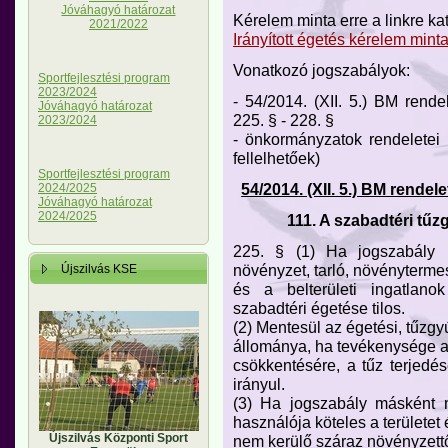
Jóváhagyó határozat
Kérelem minta erre a linkre katt
2021/2022
Irányított égetés kérelem mint
Vonatkozó jogszabályok:
Sportfejlesztési program
2023/2024
- 54/2014. (XII. 5.) BM rend
Jóváhagyó határozat
225. § - 228. §
2023/2024
- önkormányzatok rendeletei
fellelhetőek)
Sportfejlesztési program
54/2014. (XII. 5.) BM rende
2024/2025
Jóváhagyó határozat
2024/2025
111. A szabadtéri tű
225. § (1) Ha jogszabály 
növényzet, tarló, növényterm
Újszilvás KSE
és a belterületi ingatlano
szabadtéri égetése tilos.
(2) Mentesül az égetési, tűzgyú
állománya, ha tevékenysége a
csökkentésére, a tűz terjed
irányul.
(3) Ha jogszabály másként n
használója köteles a területet
Újszilvás Központi Sport
nem kerülő száraz növényzettő