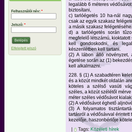
legalább 6 méteres védősávot 
biztosítani,
Felhasználói név:
*
c) tarlóégetés 10 ha-nál na
csak az egyik szakasz feléget
Jelszó:
*
a másik szakasz felégetéséhe
d) a tarlóégetés során tűzo
megfelelő létszámú, kioktatott
kell gondoskodni, és lega
készenlétben kell tartani.
Elfelejtett jelszó
(2) A lábon álló növényzet, 
égetése során az (1) bekezdés
kell alkalmazni.
228. § (1) A szabadtéren kel
és a közút mindkét oldalán an
köteles a szélső vasúti vá
széles, a közút szélétől mérve
méter széles védősávot kialakí
(2) A védősávot éghető aljnövény
(3) A folyamatos tisztántar
tartásról a védősávval érintett 
kezelője, haszonbérlője kötel
|
Tags:
Közéleti hírek