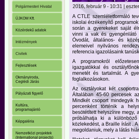
2016, február 9 - 10:31 | eszte
Polgármesteri Hivatal
A CTLE szemléletformáló tev
ÚJKOM Kft.
iskolai érzékenyítő programok
során a gyerekeket saját é
Közérdekű adatok
vinni a vak és gyengénlát
Óvodát, általános- és közép
Intézmények
elemeivel nyilvános rende
referencia igazolásaink tanús
Civilek
A programokról előzetesen
Fejlesztések
igazgatókkal és osztályfőnö
menetét és tartalmát. A gye
Okmányiroda,
foglalkozásokon.
Ceglédi Járás
Az osztályokat két csoportr
Pályázati figyelő
Általában 45-60 percesek az
Mindkét csoport mindegyik h
Kultúra,
percenként történik a hely
programajánló
besötétített helyszínre megy,
próbálhatja ki a különböző
Képgaléria
közlekedést, a Braille írást . 
megoldaniuk, mely a látás hi
Nemzetközi projektek
(International projects)