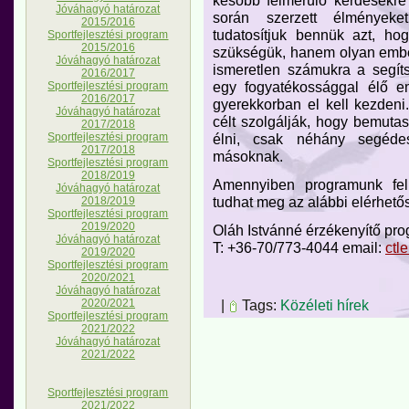
Jóváhagyó határozat
során szerzett élményeket
2015/2016
tudatosítjuk bennük azt, ho
Sportfejlesztési program
2015/2016
szükségük, hanem olyan ember
Jóváhagyó határozat
ismeretlen számukra a segít
2016/2017
egy fogyatékossággal élő e
Sportfejlesztési program
2016/2017
gyerekkorban el kell kezdeni
Jóváhagyó határozat
célt szolgálják, hogy bemutass
2017/2018
élni, csak néhány segéde
Sportfejlesztési program
2017/2018
másoknak.
Sportfejlesztési program
2018/2019
Amennyiben programunk felke
Jóváhagyó határozat
tudhat meg az alábbi elérhet
2018/2019
Sportfejlesztési program
2019/2020
Oláh Istvánné érzékenyítő pr
Jóváhagyó határozat
T: +36-70/773-4044 email:
ctl
2019/2020
Sportfejlesztési program
2020/2021
Jóváhagyó határozat
|
Tags:
Közéleti hírek
2020/2021
Sportfejlesztési program
2021/2022
Jóváhagyó határozat
2021/2022
Sportfejlesztési program
2021/2022