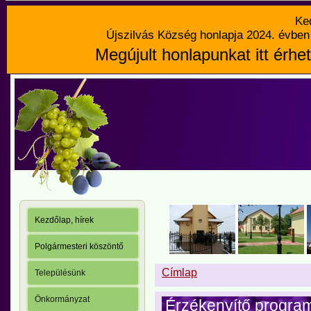
Ke
Újszilvás Község honlapja 2024. évben 
Megújult honlapunkat itt érhet
Kezdőlap, hírek
Polgármesteri köszöntő
Címlap
Településünk
Önkormányzat
Érzékenyítő progr