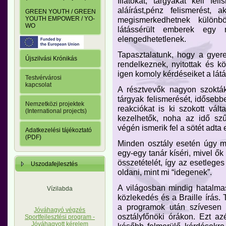
Illatokat, tárgyakat kell fel
aláírást,pénz felismerést, 
GREEN YOUTH / GREEN
megismerkedhetnek különb
YOUTH EMPOWER / YO-
WO
látássérült emberek egy 
elengedhetetlenek.
Tapasztalatunk, hogy a gyer
Újszilvási Krónikás
rendelkeznek, nyitottak és k
igen komoly kérdéseiket a lát
Testvérvárosi
kapcsolat
A résztvevők nagyon szokták
tárgyak felismerését, időseb
Nemzetközi projektek
reakciókat is ki szokott vál
(International projects)
kezelhetők, noha az idő sz
végén ismerik fel a sötét adta
Adatkezelési tájékoztató
(PDF)
Minden osztály esetén úgy mű
egy-egy tanár kíséri, mivel ők
összetételét, így az esetlege
Uszodafejlesztés
oldani, mint mi “idegenek”.
A világosban mindig hatalmas s
Vízilabda
közlekedés és a Braille írás.
a programok után szívesen v
Jóváhagyó végzés
osztályfőnöki órákon. Ezt az
Sportfejlesztési program -
Jóváhagyott kérelem
később felmerülő kérdésekre