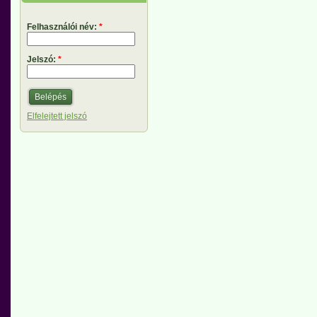
Felhasználói név:
*
Jelszó:
*
Elfelejtett jelszó