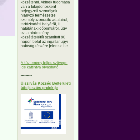
közzétenni. Akinek tudomása
van a tulajdonosként
bejegyzett személyek
hiányzó természetes
személyazonosító adatairól,
tartózkodási helyéről, ill.
halálának időpontjáról, úgy
ezt a hirdetmény
közzétételétől számított 90
napon belül az ingatlanügyi
hatóság részére jelentse be.
A közlemény teljes szövege
ide kattintva olvasható.
---------
Újszilvás Község Belterületi
útfejlesztés projektje
---------