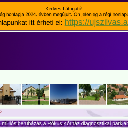
Kedves Látogató!
ég honlapja 2024. évben megújult. Ön jelenleg a régi honlap
https://ujszilvas.
lapunkat itt érheti el:
p
 milliós beruházás a Rókus Kórház diagnosztikai parkjá