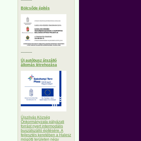
Bölcsőde építés
---------
Új autóbusz átszálló
állomás létrehozása
Újszilvás Község
Önkormányzata pályázati
forrást nyert intermodális
buszátszálló építésére. A
fejlesztés keretében a Halesz
mögötti területen négy