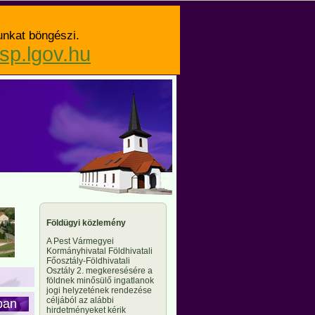
unkat böngészi.
asp.lgov.hu
Földügyi közlemény
A Pest Vármegyei
Kormányhivatal Földhivatali
Főosztály-Földhivatali
Osztály 2. megkeresésére a
földnek minősülő ingatlanok
jogi helyzetének rendezése
céljából az alábbi
ban
hirdetményeket kérik