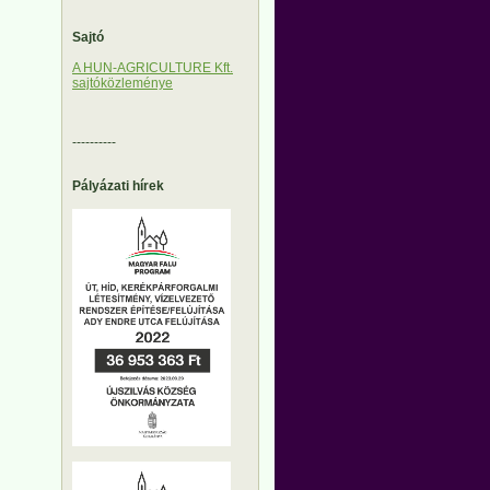
Sajtó
A HUN-AGRICULTURE Kft.
sajtóközleménye
----------
Pályázati hírek