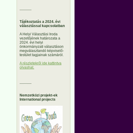
----------
Tájékoztatás a 2024. évi
választással kapcsolatban
A Helyi Választási Iroda
vezetőjének határozata a
2024. évi helyi
önkormányzati választáson
megválasztandó képviselő-
testület tagjainak számáról.
A részletekről ide kattintva
olvashat.
----------
Nemzetközi projekt-ek
International projects