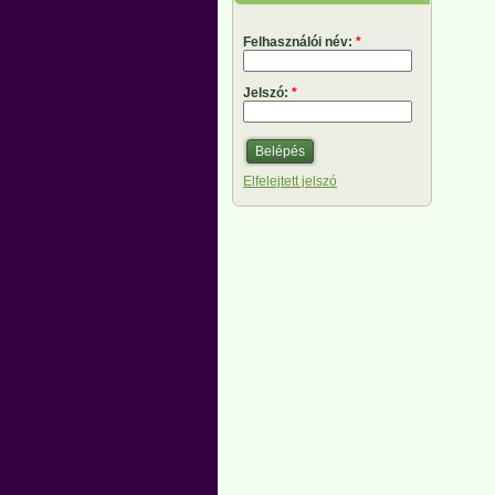
Felhasználói név:
*
Jelszó:
*
Elfelejtett jelszó