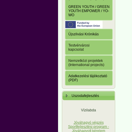
GREEN YOUTH / GREEN
YOUTH EMPOWER / YO-
WO
Újszilvási Krónikás
Testvérvárosi
kapcsolat
Nemzetközi projektek
(International projects)
Adatkezelési tájékoztató
(PDF)
Uszodafejlesztés
Vízilabda
Jóváhagyó végzés
Sportfejlesztési program -
Jóváhagyott kérelem