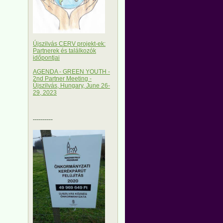
Újszilvás CERV projekt-ek:
Partnerek és találkozók
időpontjai
AGENDA - GREEN YOUTH -
2nd Partner Meeting -
Újszilvás, Hungary, June 26-
29, 2023
----------