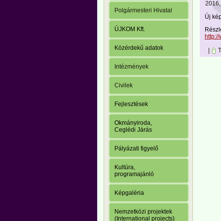
2016, 
Polgármesteri Hivatal
Új ké
ÚJKOM Kft.
Részl
http:
Közérdekű adatok
|
T
Intézmények
Civilek
Fejlesztések
Okmányiroda,
Ceglédi Járás
Pályázati figyelő
Kultúra,
programajánló
Képgaléria
Nemzetközi projektek
(International projects)