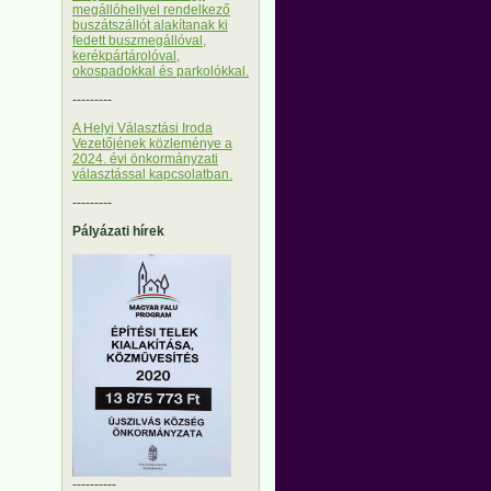
megállóhellyel rendelkező
buszátszállót alakítanak ki
fedett buszmegállóval,
kerékpártárolóval,
okospadokkal és parkolókkal.
---------
A Helyi Választási Iroda
Vezetőjének közleménye a
2024. évi önkormányzati
választással kapcsolatban.
---------
Pályázati hírek
----------