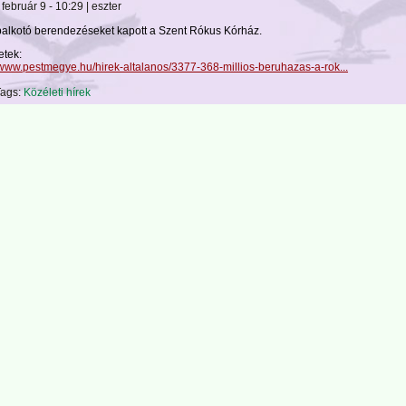
február 9 - 10:29 | eszter
palkotó berendezéseket kapott a Szent Rókus Kórház.
etek:
//www.pestmegye.hu/hirek-altalanos/3377-368-millios-beruhazas-a-rok...
ags:
Közéleti hírek