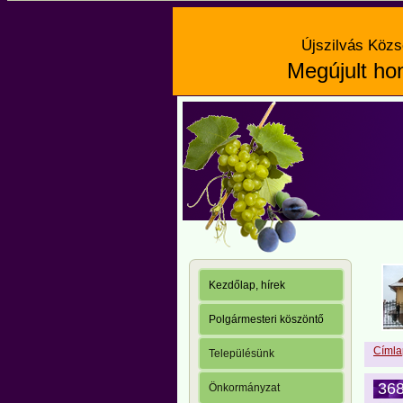
Újszilvás Közs
Megújult hon
Kezdőlap, hírek
Polgármesteri köszöntő
Címla
Településünk
368
Önkormányzat