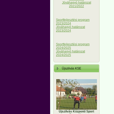
Jóváhagyó határozat
2021/2022
Sportfejlesztési program
2023/2024
Jóváhagyó határozat
2023/2024
Sportfejlesztési program
2024/2025
Jóváhagyó határozat
2024/2025
Újszilvás KSE
Újszilvás Központi Sport