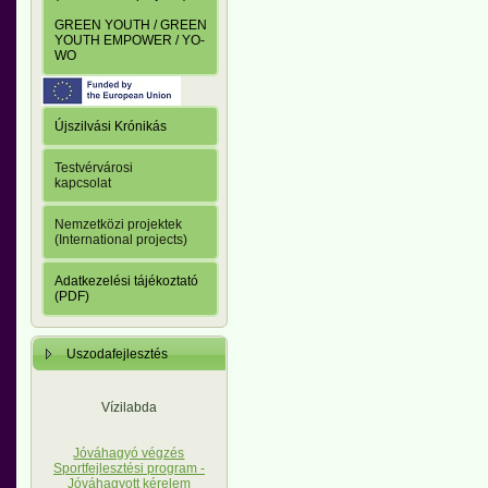
GREEN YOUTH / GREEN
YOUTH EMPOWER / YO-
WO
Újszilvási Krónikás
Testvérvárosi
kapcsolat
Nemzetközi projektek
(International projects)
Adatkezelési tájékoztató
(PDF)
Uszodafejlesztés
Vízilabda
Jóváhagyó végzés
Sportfejlesztési program -
Jóváhagyott kérelem