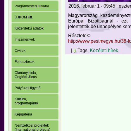
2016, február 1 - 09:45 | eszte
Polgármesteri Hivatal
Magyarország kezdeményezt
ÚJKOM Kft.
Európai Bizottságnál - ezt
jelentették be ünnepélyes ker
Közérdekű adatok
Részletek:
Intézmények
http://www.pestmegye.hu/38-foo
|
Tags:
Közéleti hírek
Civilek
Fejlesztések
Okmányiroda,
Ceglédi Járás
Pályázati figyelő
Kultúra,
programajánló
Képgaléria
Nemzetközi projektek
(International projects)