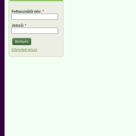
Felhasználói név:
*
Jelszó:
*
Elfelejtett jelszó