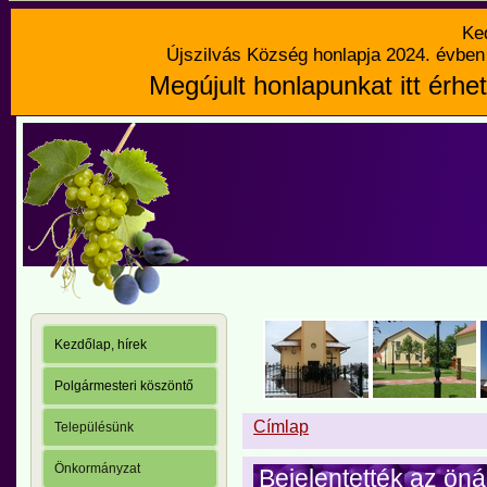
Ke
Újszilvás Község honlapja 2024. évben 
Megújult honlapunkat itt érhet
Kezdőlap, hírek
Polgármesteri köszöntő
Címlap
Településünk
Önkormányzat
Bejelentették az önál