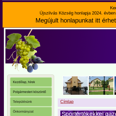
Ke
Újszilvás Község honlapja 2024. évben 
Megújult honlapunkat itt érhet
Kezdőlap, hírek
Polgármesteri köszöntő
Címlap
Településünk
Önkormányzat
Sportértékekkel gaz