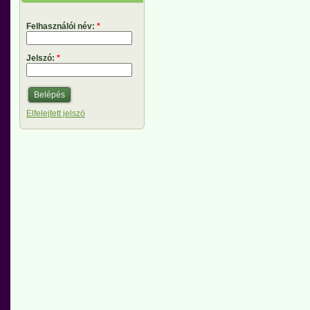
Felhasználói név:
*
Jelszó:
*
Elfelejtett jelszó