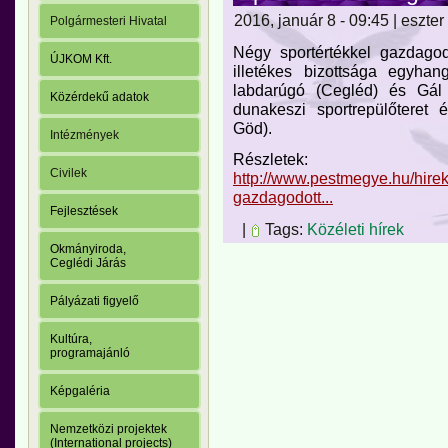
2016, január 8 - 09:45 | eszter
Polgármesteri Hivatal
Négy sportértékkel gazdagod
ÚJKOM Kft.
illetékes bizottsága egyhan
labdarúgó (Cegléd) és Gál 
Közérdekű adatok
dunakeszi sportrepülőteret 
Göd).
Intézmények
Részletek:
Civilek
http://www.pestmegye.hu/hirek
gazdagodott...
Fejlesztések
|
Tags:
Közéleti hírek
Okmányiroda,
Ceglédi Járás
Pályázati figyelő
Kultúra,
programajánló
Képgaléria
Nemzetközi projektek
(International projects)