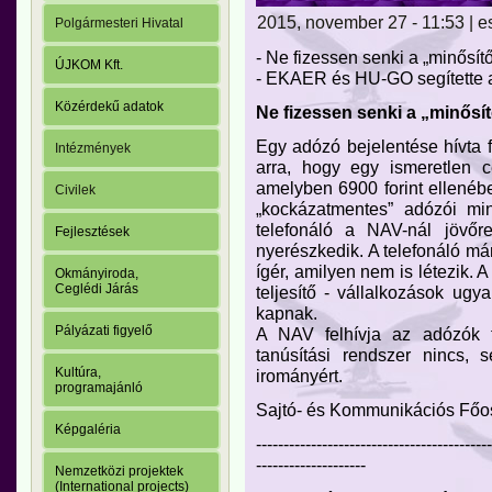
2015, november 27 - 11:53 | e
Polgármesteri Hivatal
- Ne fizessen senki a „minősítő
ÚJKOM Kft.
- EKAER és HU-GO segítette a
Közérdekű adatok
Ne fizessen senki a „minősít
Egy adózó bejelentése hívta 
Intézmények
arra, hogy egy ismeretlen c
amelyben 6900 forint ellenébe
Civilek
„kockázatmentes” adózói min
telefonáló a NAV-nál jövőr
Fejlesztések
nyerészkedik. A telefonáló már
ígér, amilyen nem is létezik. A
Okmányiroda,
Ceglédi Járás
teljesítő - vállalkozások ugy
kapnak.
Pályázati figyelő
A NAV felhívja az adózók f
tanúsítási rendszer nincs, 
Kultúra,
irományért.
programajánló
Sajtó- és Kommunikációs Főo
Képgaléria
-------------------------------------------
--------------------
Nemzetközi projektek
(International projects)