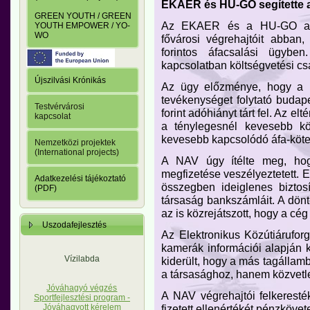
EKAER és HU-GO segítette a
GREEN YOUTH / GREEN
Az EKAER és a HU-GO adat
YOUTH EMPOWER / YO-
WO
fővárosi végrehajtóit abban,
forintos áfacsalási ügybe
kapcsolatban költségvetési cs
Újszilvási Krónikás
Az ügy előzménye, hogy a N
tevékenységet folytató budapes
Testvérvárosi
forint adóhiányt tárt fel. Az e
kapcsolat
a ténylegesnél kevesebb kö
kevesebb kapcsolódó áfa-kötele
Nemzetközi projektek
(International projects)
A NAV úgy ítélte meg, hogy
megfizetése veszélyeztetett. E
Adatkezelési tájékoztató
összegben ideiglenes biztosí
(PDF)
társaság bankszámláit. A dön
az is közrejátszott, hogy a cég
Uszodafejlesztés
Az Elektronikus Közútiárufor
kamerák információi alapján kö
Vízilabda
kiderült, hogy a más tagállam
a társasághoz, hanem közvetl
Jóváhagyó végzés
A NAV végrehajtói felkerest
Sportfejlesztési program -
fizetett ellenértékét pénzkövet
Jóváhagyott kérelem