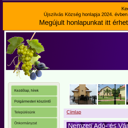
Ke
Újszilvás Község honlapja 2024. évben 
Megújult honlapunkat itt érhet
Kezdőlap, hírek
Polgármesteri köszöntő
Címlap
Településünk
Önkormányzat
Nemzeti Adó- és Vá