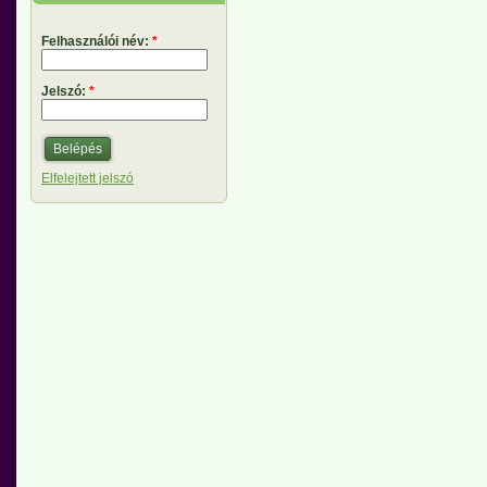
Felhasználói név:
*
Jelszó:
*
Elfelejtett jelszó