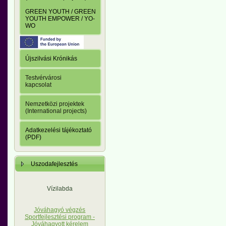
GREEN YOUTH / GREEN
YOUTH EMPOWER / YO-
WO
Újszilvási Krónikás
Testvérvárosi
kapcsolat
Nemzetközi projektek
(International projects)
Adatkezelési tájékoztató
(PDF)
Uszodafejlesztés
Vízilabda
Jóváhagyó végzés
Sportfejlesztési program -
Jóváhagyott kérelem