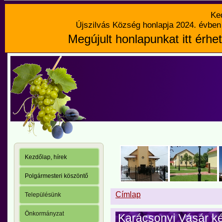
Ke
Újszilvás Község honlapja 2024. évben 
Megújult honlapunkat itt érhet
Kezdőlap, hírek
Polgármesteri köszöntő
Címlap
Településünk
Önkormányzat
Karácsonyi Vásár ké