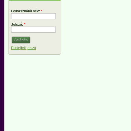
Felhasználói név:
*
Jelszó:
*
Elfelejtett jelszó