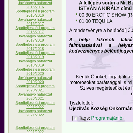
A fellépés során a Mr. B
Jóváhagyó határozat
2015/2016
ISTVÁN A KIRÁLY című 
Sportfejlesztési program
00.30 EROTIC SHOW (Ro
2015/2016
Jóváhagyó határozat
01.00 TEQUILA
2016/2017
Sportfejlesztési program
A rendezvényre a belépődíj 3.0
2016/2017
Jóváhagyó határozat
A helyi lakosok lakcím
2017/2018
felmutatásával a hely
Sportfejlesztési program
2017/2018
kedvezményes belépőjegyet 
Sportfejlesztési program
2018/2019
Jóváhagyó határozat
2018/2019
Sportfejlesztési program
2019/2020
Kérjük Önöket, fogadják a 
Jóváhagyó határozat
motorosokat barátsággal, s mi
2019/2020
Sportfejlesztési program
Szíves megértésüket és 
2020/2021
Jóváhagyó határozat
2020/2021
Tisztelettel:
Sportfejlesztési program
2021/2022
Újszilvás Község Önkormán
Jóváhagyó határozat
2021/2022
|
Tags:
Programajánló
Sportfejlesztési program
2021/2022