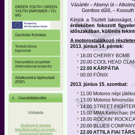
Vásártér – Abonyi út – Alkotm
GREEN YOUTH / GREEN
Gombos dűlő, – Kossuth u
YOUTH EMPOWER / YO-
WO
Kérjük a Tisztelt lakosságot
érdekében fokozott figyel
időszakában, különös tekinte
Újszilvási Krónikás
A motorostalálkozó részlete
2013. június 14. péntek:
Testvérvárosi
kapcsolat
18.00 CHERRY BOMB
20.00 COOL HEAD CLA
Nemzetközi projektek
(International projects)
22.00 KÁRPÁTIA
00.00 FŐNIX
Adatkezelési tájékoztató
(PDF)
2013. június 15. szombat:
11.00 Motoros népi játék
Uszodafejlesztés
13.00 Motoros felvonulás
14.00 STREET FIGHTER S
15.00 MMA Ketrecharc (Hé
Vízilabda
18.00 ROCKIN’ ROCKC
20.00 BLUES COMPAN
Jóváhagyó végzés
Sportfejlesztési program -
22.00 ATTILA FIAI TÁRS
Jóváhagyott kérelem