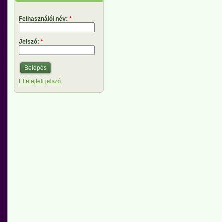
Felhasználói név:
*
Jelszó:
*
Elfelejtett jelszó