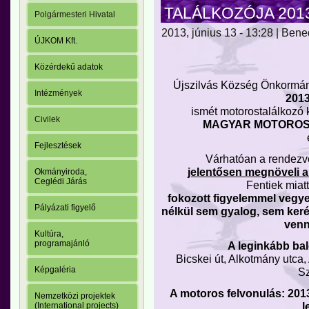
TALÁLKOZÓJA 2013. 
Polgármesteri Hivatal
2013, június 13 - 13:28 | Ben
ÚJKOM Kft.
Közérdekű adatok
Újszilvás Község Önkormány
Intézmények
2013
ismét motorostalálkozó
Civilek
MAGYAR MOTOROS
Fejlesztések
Várhatóan a rendezvé
jelentősen megnöveli a
Okmányiroda,
Ceglédi Járás
Fentiek miat
fokozott figyelemmel vegye
Pályázati figyelő
nélkül sem gyalog, sem keré
venn
Kultúra,
programajánló
A leginkább ba
Bicskei út, Alkotmány utca,
Képgaléria
Sz
A motoros felvonulás: 2013
Nemzetközi projektek
l
(International projects)