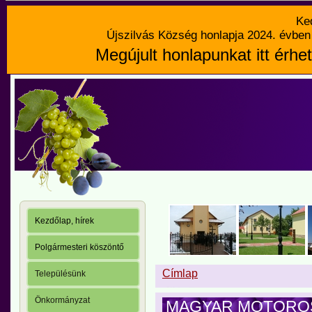
Ke
Újszilvás Község honlapja 2024. évben 
Megújult honlapunkat itt érhet
Kezdőlap, hírek
Polgármesteri köszöntő
Címlap
Településünk
Önkormányzat
MAGYAR MOTORO