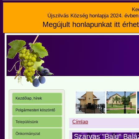
Ke
Újszilvás Község honlapja 2024. évben 
Megújult honlapunkat itt érhet
Kezdőlap, hírek
Polgármesteri köszöntő
Címlap
Településünk
Önkormányzat
Szarvas "Balu" Baláz