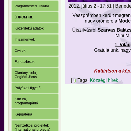
2012, július 2 - 17:51 | Bened
Polgármesteri Hivatal
Veszprémben került megrend
ÚJKOM Kft.
nagy örömére a
Moder
Közérdekű adatok
Újszilvásról
Szarvas Balázs
Mini M 
Intézmények
1. Vilá
Gratulálunk, nag
Civilek
Fejlesztések
Kattintson a kép
Okmányiroda,
Ceglédi Járás
|
Tags:
Községi hírek
Pályázati figyelő
Kultúra,
programajánló
Képgaléria
Nemzetközi projektek
(International projects)