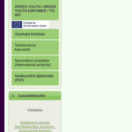
GREEN YOUTH / GREEN
YOUTH EMPOWER / YO-
WO
Újszilvási Krónikás
Testvérvárosi
kapcsolat
Nemzetközi projektek
(International projects)
Adatkezelési tájékoztató
(PDF)
Uszodafejlesztés
Vízilabda
Jóváhagyó végzés
Sportfejlesztési program -
Jóváhagyott kérelem