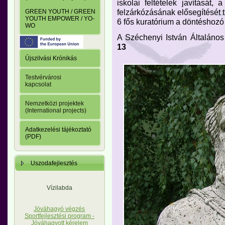
iskolai feltételek javításá
felzárkózásának elősegítését tű
GREEN YOUTH / GREEN
YOUTH EMPOWER / YO-
6 fős kuratórium a döntéshozó
WO
A Széchenyi István Általáno
13
Újszilvási Krónikás
Testvérvárosi
kapcsolat
Nemzetközi projektek
(International projects)
Adatkezelési tájékoztató
(PDF)
Uszodafejlesztés
Vízilabda
Jóváhagyó végzés
Sportfejlesztési program -
Jóváhagyott kérelem