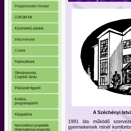
Polgármesteri Hivatal
ÚJKOM Kft.
Közérdekű adatok
Intézmények
Civilek
Fejlesztések
Okmányiroda,
Ceglédi Járás
Pályázati figyelő
Kultúra,
programajánló
A Széchényi Istv
Képgaléria
1991 óta működő szervezet
Nemzetközi projektek
gyermekeinek minél komfortos
(International projects)