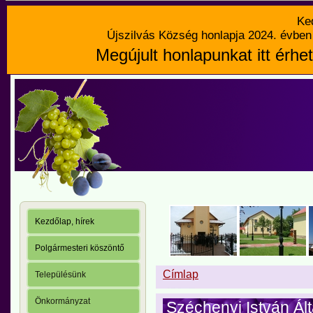
Ke
Újszilvás Község honlapja 2024. évben 
Megújult honlapunkat itt érhet
Kezdőlap, hírek
Polgármesteri köszöntő
Címlap
Településünk
Önkormányzat
Széchenyi István Ált