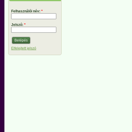
Felhasználói név:
*
Jelszó:
*
Elfelejtett jelszó