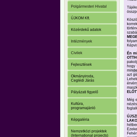
Polgármesteri Hivatal
Tájék
összp
ÚJKOM Kft.
Köszö
korre
törté
Közérdekű adatok
szab
MEG
folyam
Intézmények
Képvis
Civilek
Én mi
OTTH
pakolj
Fejlesztések
hogy 
minden
azt g
Okmányiroda,
Lehet
Ceglédi Járás
érvén
maszk
ELŐT
Pályázati figyelő
Még e
Kultúra,
nézés
programajánló
foglal
ÚJSZ
Képgaléria
LAKO
hétbe
Ezeke
Nemzetközi projektek
Fehér
(International projects)