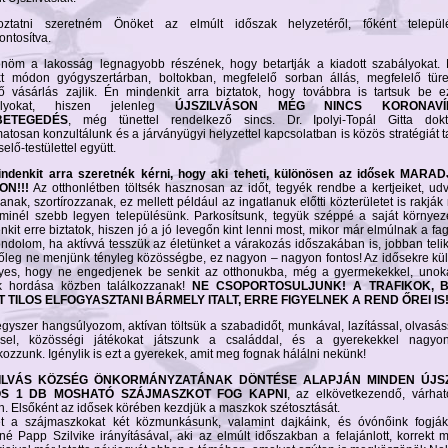
oztatni szeretném Önöket az elmúlt időszak helyzetéről, főként települ
ontosítva.
nöm a lakosság legnagyobb részének, hogy betartják a kiadott szabályokat.
kt módon gyógyszertárban, boltokban, megfelelő sorban állás, megfelelő tür
nő vásárlás zajlik. Én mindenkit arra biztatok, hogy továbbra is tartsuk be 
ályokat, hiszen jelenleg
ÚJSZILVÁSON MÉG NINCS KORONAVÍ
BETEGEDÉS
, még tünettel rendelkező sincs. Dr. Ipolyi-Topál Gitta dokt
atosan konzultálunk és a járványügyi helyzettel kapcsolatban is közös stratégiát t
elő-testülettel együtt.
ndenkit arra szeretnék kérni, hogy aki teheti, különösen az idősek MAR
ON!!!
Az otthonlétben töltsék hasznosan az időt, tegyék rendbe a kertjeiket, udv
anak, szortírozzanak, ez mellett például az ingatlanuk előtti közterületet is rakják
minél szebb legyen településünk. Parkosítsunk, tegyük széppé a saját környez
kit erre biztatok, hiszen jó a jó levegőn kint lenni most, mikor már elmúlnak a fa
ondolom, ha aktívvá tesszük az életünket a várakozás időszakában is, jobban telik
őleg ne menjünk tényleg közösségbe, ez nagyon – nagyon fontos! Az idősekre k
yes, hogy ne engedjenek be senkit az otthonukba, még a gyermekekkel, unoká
 hordása közben találkozzanak!
NE CSOPORTOSULJUNK! A TRAFIKOK, 
T TILOS ELFOGYASZTANI BÁRMELY ITALT, ERRE FIGYELNEK A REND ŐREI IS
gyszer hangsúlyozom, aktívan töltsük a szabadidőt, munkával, lazítással, olvasáss
sel, közösségi játékokat játszunk a családdal, és a gyerekekkel nagyo
kozzunk. Igénylik is ezt a gyerekek, amit meg fognak hálálni nekünk!
ILVÁS KÖZSÉG ÖNKORMÁNYZATÁNAK DÖNTÉSE ALAPJÁN MINDEN ÚJSZ
S 1 DB MOSHATÓ SZÁJMASZKOT FOG KAPNI
, az elkövetkezendő, várhat
n. Elsőként az idősek körében kezdjük a maszkok szétosztását.
t a szájmaszkokat két közmunkásunk, valamint dajkáink, és óvónőink fogják 
né Papp Szilvike irányításával, aki az elmúlt időszakban a felajánlott, korrekt 