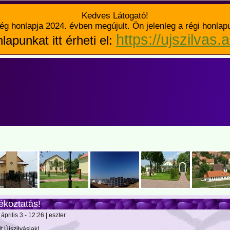
Kedves Látogató!
ég honlapja 2024. évben megújult. Ön jelenleg a régi honlap
https://ujszilvas.
lapunkat itt érheti el:
ékoztatás!
április 3 - 12:26 | eszter
lt Újszilvásiak!