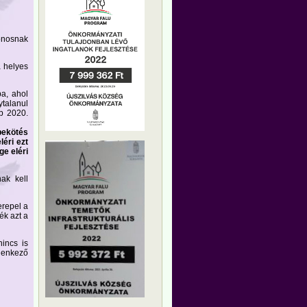
onosnak
a helyes
ba, ahol
ytalanul
bb 2020.
bekötés
léri ezt
e eléri
ak kell
erepel a
ék azt a
incs is
lenkező