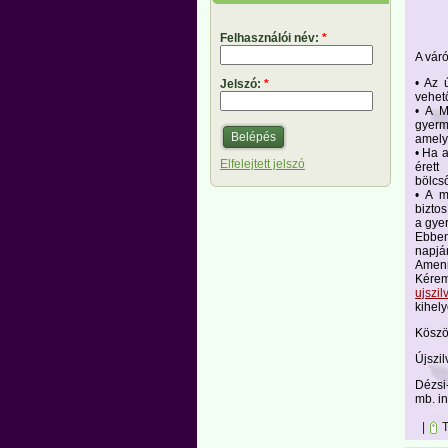
Felhasználói név:
*
A váró
• Az 
Jelszó:
*
vehető
• A M
gyerm
amelyb
• Ha a
Elfelejtett jelszó
érett
bölcs
• A m
bizto
a gye
Ebben
napján
Amenn
Kérem
ujszi
kihely
Köszö
Újszil
Dézsi
mb. i
|
T