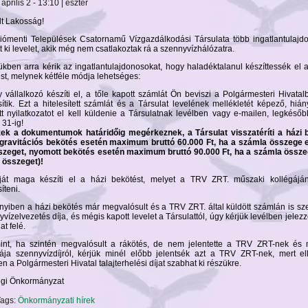
április 2 - 13:10 | eszter
lt Lakosság!
iómenti Települések Csatornamű Vízgazdálkodási Társulata több ingatlantulajd
t ki levelet, akik még nem csatlakoztak rá a szennyvízhálózatra.
ükben arra kérik az ingatlantulajdonosokat, hogy haladéktalanul készíttessék el 
ést, melynek kétféle módja lehetséges:
y vállalkozó készíti el, a tőle kapott számlát Ön beviszi a Polgármesteri Hivatal
sítik. Ezt a hitelesített számlát és a Társulat levelének mellékletét képező, hián
tött nyilatkozatot el kell küldenie a Társulatnak levélben vagy e-mailen, legkéső
 31-ig!
ek a dokumentumok határidőig megérkeznek, a Társulat visszatéríti a házi 
 (gravitációs bekötés esetén maximum bruttó 60.000 Ft, ha a számla összege e
szeget, nyomott bekötés esetén maximum bruttó 90.000 Ft, ha a számla összeg
z összeget)!
ját maga készíti el a házi bekötést, melyet a TRV ZRT. műszaki kollégáján
síteni.
yiben a házi bekötés már megvalósult és a TRV ZRT. által küldött számlán is sz
vízelvezetés díja, és mégis kapott levelet a Társulattól, úgy kérjük levélben jelezz
at felé.
int, ha szintén megvalósult a rákötés, de nem jelentette a TRV ZRT-nek és n
ája szennyvízdíjról, kérjük minél előbb jelentsék azt a TRV ZRT-nek, mert el
n a Polgármesteri Hivatal talajterhelési díjat szabhat ki részükre.
gi Önkormányzat
ags:
Önkormányzati hírek