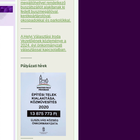
megállóhellyel rendelkező
buszátszállót alakítanak ki
fedett buszmegállóval,
kerékpártárolóval,
okospadokkal és parkolókkal.
---------
A Helyi Választási Iroda
Vezetőjének közleménye a
2024. évi önkormányzati
választással kapcsolatban.
---------
Pályázati hírek
----------