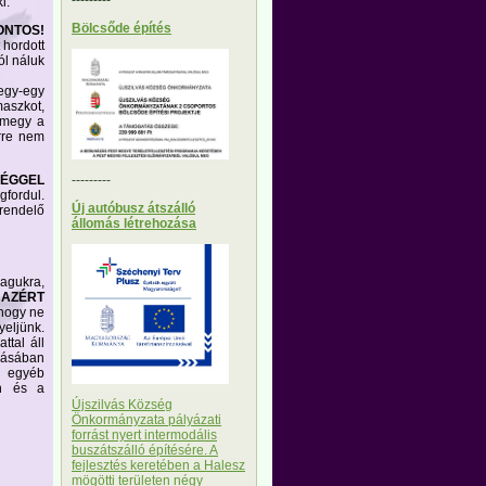
i.
Bölcsőde építés
ONTOS!
 hordott
ól náluk
 egy-egy
aszkot,
tmegy a
erre nem
SÉGGEL
---------
gfordul.
Új autóbusz átszálló
 rendelő
állomás létrehozása
magukra,
 AZÉRT
 hogy ne
yeljünk.
ttal áll
dásában
n egyéb
on és a
Újszilvás Község
Önkormányzata pályázati
forrást nyert intermodális
buszátszálló építésére. A
fejlesztés keretében a Halesz
mögötti területen négy