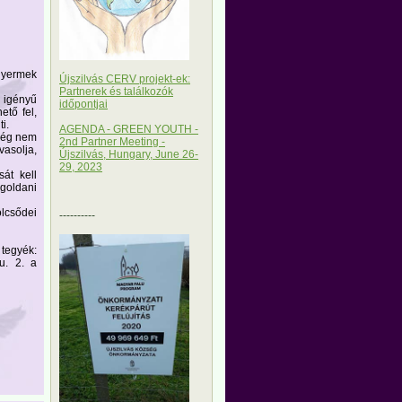
 gyermek
Újszilvás CERV projekt-ek:
Partnerek és találkozók
 igényű
időpontjai
ető fel,
i.
AGENDA - GREEN YOUTH -
 még nem
2nd Partner Meeting -
asolja,
Újszilvás, Hungary, June 26-
29, 2023
át kell
egoldani
lcsődei
----------
 tegyék:
u. 2. a