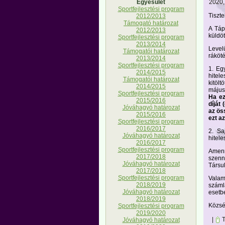
2020, 
Egyesület
Sportfejlesztési program
Tiszte
2012/2013
Támogató határozat
A Táp
2012/2013
küldöt
Sportfejlesztési program
2013/2014
Level
Támogatói határozat
ráköt
2013/2014
Sportfejlesztési program
1. Eg
2014/2015
hitele
Támogatói határozat
kitöl
2014/2015
május
Sportfejlesztési program
Ha ez
2015/2016
díját
Jóváhagyó határozat
az ös
2015/2016
ezt a
Sportfejlesztési program
2016/2017
2. Sa
Jóváhagyó határozat
hitele
2016/2017
Sportfejlesztési program
Amenn
2017/2018
szenny
Jóváhagyó határozat
Társul
2017/2018
Sportfejlesztési program
Valam
2018/2019
száml
Jóváhagyó határozat
esetbe
2018/2019
Közsé
Sportfejlesztési program
2019/2020
|
T
Jóváhagyó határozat