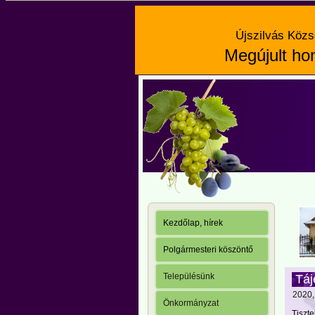
Újszilvás Közs
Megújult hon
Kezdőlap, hírek
Polgármesteri köszöntő
Településünk
Táj
2020, 
Önkormányzat
Tiszte