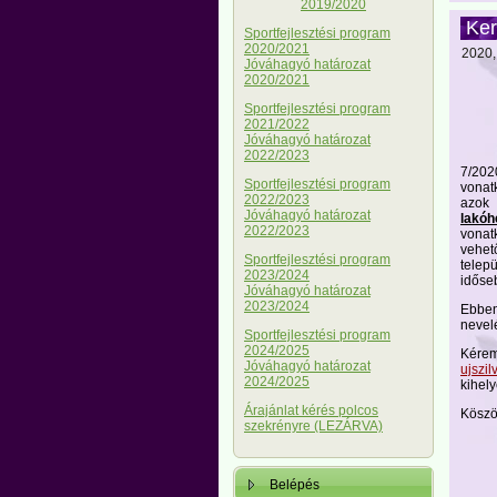
2019/2020
Ker
Sportfejlesztési program
2020/2021
2020, 
Jóváhagyó határozat
2020/2021
Sportfejlesztési program
2021/2022
Jóváhagyó határozat
2022/2023
7/2020
Sportfejlesztési program
vonat
2022/2023
azok
Jóváhagyó határozat
lakóh
2022/2023
vonat
vehető
Sportfejlesztési program
telep
2023/2024
időseb
Jóváhagyó határozat
2023/2024
Ebben
nevel
Sportfejlesztési program
2024/2025
Kérem
Jóváhagyó határozat
ujszi
2024/2025
kihely
Árajánlat kérés polcos
Köszö
szekrényre (LEZÁRVA)
Belépés