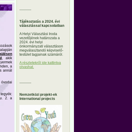
----------
Tájékoztatás a 2024. évi
választással kapcsolatban
A Helyi Választási Iroda
vezetőjének határozata a
2024. évi helyi
tkozások
önkormányzati választáson
 alapján
megválasztandó képviselő-
pülésen
testület tagjainak számáról.
l
, akik
 gyermek
A részletekről ide kattintva
inden, a
olvashat.
és annál
 óvodai
----------
 tegyék:
Nemzetközi projekt-ek
u. 2. a
International projects