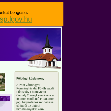
unkat böngészi.
asp.lgov.hu
Földügyi közlemény
A Pest Vármegyei
Kormányhivatal Földhivatali
Főosztály-Földhivatali
Osztály 2. megkeresésére a
földnek minősülő ingatlanok
jogi helyzetének rendezése
céljából az alábbi
hirdetményeket kérik