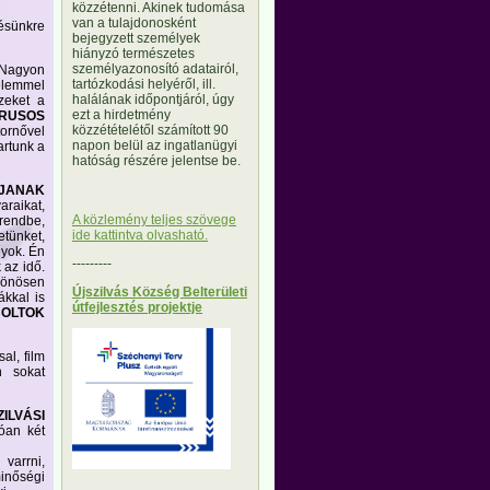
közzétenni. Akinek tudomása
van a tulajdonosként
ésünkre
bejegyzett személyek
hiányzó természetes
személyazonosító adatairól,
 Nagyon
tartózkodási helyéről, ill.
elemmel
halálának időpontjáról, úgy
ezeket a
ezt a hirdetmény
RUSOS
közzétételétől számított 90
ornővel
napon belül az ingatlanügyi
artunk a
hatóság részére jelentse be.
ADJANAK
araikat,
A közlemény teljes szövege
 rendbe,
ide kattintva olvasható.
etünket,
gyok. Én
---------
 az idő.
ülönösen
Újszilvás Község Belterületi
kkal is
útfejlesztés projektje
BOLTOK
!
al, film
n sokat
ILVÁSI
óan két
varrni,
minőségi
---------