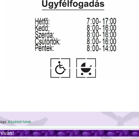
ags:
Közéleti hírek
hívás!