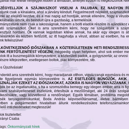
jaival már letette névjegyét ebben a témában, amelyet ezúton is megköszönök Nek
ZÉGYELLJÜK A SZÁJMASZKOT VISELNI A FALUBAN, EZ NAGYON F
junk csak a kínaiakra, ahol a járvány kiindult. Fegyelmezett népként, szájmaszkot
nki az elejétől kezdve, és a mai napig azt hordják, annak ellenére, hogy a vírusb
 kilábalás látszik, és beindult újra a gazdaság, a termelésük.
mányzatunk nem csak a lakosságnak, hanem a bolti eladók részére is ajándékoz
tó szájmaszkot. Őket is arra szeretném kérni, hogy ne szégyelljék a szájm
esztyűt hordani. Ők vannak legjobban kitéve annak, ha akár egy idegen is á
ülésünkön és közben fertőzött, az itt hagyhatja a vírust, abban az esetben, ha 
nk felkészülve!
LKÖVETKEZENDŐ IDŐSZAKBAN A KÖZTERÜLETEKEN HETI RENDSZERES
NK FERTŐTLENÍTÉST VÉGEZNI
, mégpedig olyan helyeken, ahol sok ember me
ok itt a buszmegállók környezetére, a közterületi padok, a gyógyszertár, az orvosi
 részre kifejezetten, esetlegesen boltok, piac környezetére, stb.
s Újszilvásiak!
ndenkit arra szeretnék kérni, hogy maradjanak otthon, vigyázzanak egymásra és 
tte figyeljenek egymás környezetére is.
AZ ESETLEGES BŰNÖZŐK, AKIK
SZNÁLJÁK EZEKET AZ IDŐSZAKOKAT, AZOKRA IS NAGYON VIGYÁZZANAK
,
jék be az ingatlanukba, s ha a szomszédba bemegy egy idegen ember, arra is fig
lami szabályelleneset észlelünk, értesítsük a mezőőrséget, aki 24 órás szolgála
lkezésükre, vagy közvetlenül a rendőrséget. Egyéb témában, probléma megol
ítsék tanyagondnokunkat, Boda András képviselőtársamat, illetve bármilye
tetben a polgármesteri hivatalban állunk rendelkezésükre telefonszámaink
lelő intézkedéseket megtesszük!
k tisztelettel:
etrányi Csaba
ags:
Önkormányzati hírek