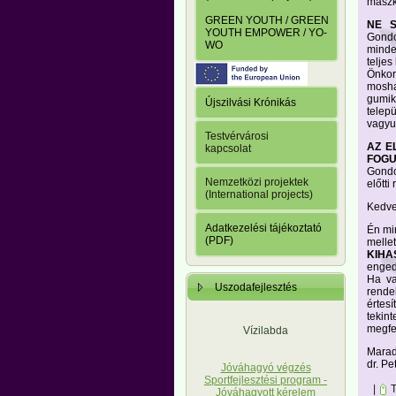
maszk
GREEN YOUTH / GREEN
NE S
YOUTH EMPOWER / YO-
Gondol
WO
minde
teljes
Önkor
mosha
gumik
Újszilvási Krónikás
telep
vagyu
Testvérvárosi
AZ E
kapcsolat
FOGU
Gondol
Nemzetközi projektek
előtti
(International projects)
Kedve
Adatkezelési tájékoztató
Én mi
(PDF)
melle
KIHA
enged
Ha va
Uszodafejlesztés
rende
értes
tekin
megfe
Vízilabda
Marado
dr. P
Jóváhagyó végzés
Sportfejlesztési program -
|
T
Jóváhagyott kérelem