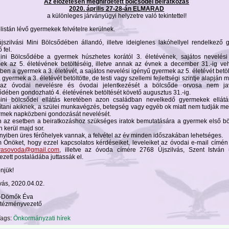
Az előzetesen meghirdetett bölcsődei beiratkozás
2020. április 27-28-án ELMARAD
a különleges járványügyi helyzetre való tekintettel!
listán lévő gyermekek felvételre kerülnek.
újszilvási Mini Bölcsődében állandó, illetve ideiglenes lakóhellyel rendelkező
 fel.
ini Bölcsődébe a gyermek húszhetes korától 3. életévének, sajátos nevelési
ek az 5. életévének betöltéséig, illetve annak az évnek a december 31.-ig veh
en a gyermek a 3. életévét, a sajátos nevelési igényű gyermek az 5. életévét betölt
 gyermek a 3. életévét betöltötte, de testi vagy szellemi fejlettségi szintje alapján
 az óvodai nevelésre és óvodai jelentkezését a bölcsőde orvosa nem jav
ődében gondozható 4. életévének betöltését követő augusztus 31.-ig.
ini bölcsődei ellátás keretében azon családban nevelkedő gyermekek ellátás
sítani akiknek, a szülei munkavégzés, betegség vagy egyéb ok miatt nem tudják m
rmek napközbeni gondozását nevelését.
 az esetben a beiratkozáshoz szükséges iratok bemutatására a gyermek első bö
 kerül majd sor.
yiben üres férőhelyek vannak, a felvétel az év minden időszakában lehetséges.
 Önöket, hogy ezzel kapcsolatos kérdéseiket, leveleiket az óvodai e-mail címén
lvasovoda@gmail.com
, illetve az óvoda címére 2768 Újszilvás, Szent István 
ezett postaládába juttassák el.
njük!
vás, 2020.04.02.
-Dömők Éva
ntézményvezető
ags:
Önkormányzati hírek