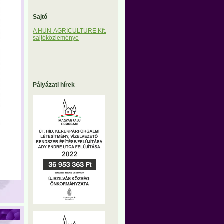
Sajtó
A HUN-AGRICULTURE Kft.
sajtóközleménye
----------
Pályázati hírek