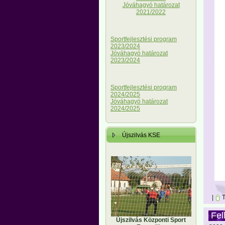
Jóváhagyó határozat
2021/2022
Sportfejlesztési program
2023/2024
Jóváhagyó határozat
2023/2024
Sportfejlesztési program
2024/2025
Jóváhagyó határozat
2024/2025
Újszilvás KSE
|
T
Fel
Újszilvás Központi Sport