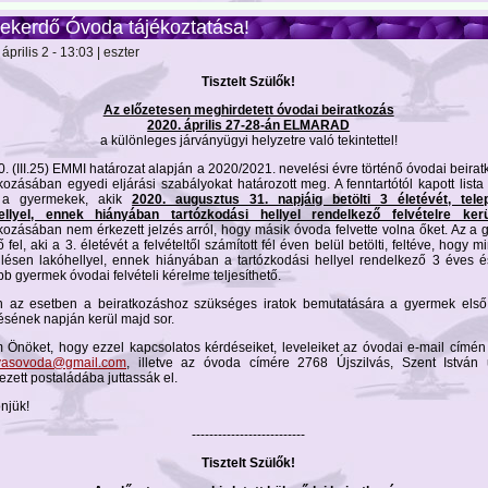
ekerdő Óvoda tájékoztatása!
április 2 - 13:03 | eszter
Tisztelt Szülők!
Az előzetesen meghirdetett óvodai beiratkozás
2020. április 27-28-án ELMARAD
a különleges járványügyi helyzetre való tekintettel!
. (III.25) EMMI határozat alapján a 2020/2021. nevelési évre történő óvodai beira
kozásában egyedi eljárási szabályokat határozott meg. A fenntartótól kapott lista
 a gyermekek, akik
2020. augusztus 31. napjáig betölti 3 életévét, tele
ellyel, ennek hiányában tartózkodási hellyel rendelkező felvételre kerü
kozásában nem érkezett jelzés arról, hogy másik óvoda felvette volna őket. Az a
 fel, aki a 3. életévét a felvételtől számított fél éven belül betölti, feltéve, hogy m
ülésen lakóhellyel, ennek hiányában a tartózkodási hellyel rendelkező 3 éves 
b gyermek óvodai felvételi kérelme teljesíthető.
 az esetben a beiratkozáshoz szükséges iratok bemutatására a gyermek első
ésének napján kerül majd sor.
 Önöket, hogy ezzel kapcsolatos kérdéseiket, leveleiket az óvodai e-mail címén
lvasovoda@gmail.com
, illetve az óvoda címére 2768 Újszilvás, Szent István 
ezett postaládába juttassák el.
njük!
--------------------------
Tisztelt Szülők!