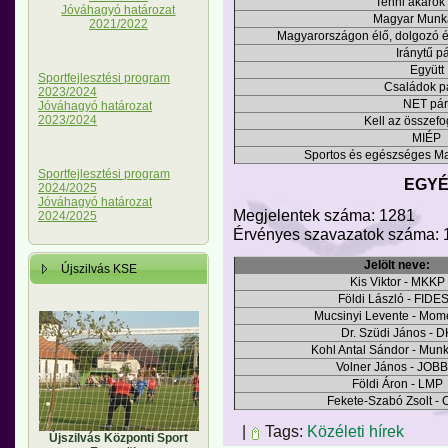
Tenni akarók 
Jóváhagyó határozat
Magyar Munk
2021/2022
Magyarországon élő, dolgozó é
Iránytű pá
Együtt
Sportfejlesztési program
Családok pá
2023/2024
NET pár
Jóváhagyó határozat
2023/2024
Kell az összefo
MIÉP
Sportos és egészséges Ma
Sportfejlesztési program
EGYÉ
2024/2025
Jóváhagyó határozat
Megjelentek száma: 1281
2024/2025
Érvényes szavazatok száma: 
Jelölt neve:
Újszilvás KSE
Kis Viktor - MKKP
Földi László - FIDE
Mucsinyi Levente - Mo
Dr. Szüdi János - D
Kohl Antal Sándor - Mun
Volner János - JOBB
Földi Áron - LMP
Fekete-Szabó Zsolt -
|
Tags:
Közéleti hírek
Újszilvás Központi Sport