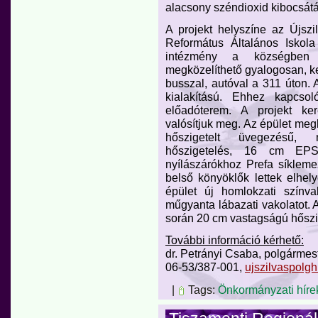
alacsony széndioxid kibocsátá
A projekt helyszíne az Újszi
Református Általános Iskol
intézmény a községben k
megközelíthető gyalogosan, ke
busszal, autóval a 311 úton. A
kialakítású. Ehhez kapcsol
előadóterem. A projekt ke
valósítjuk meg. Az épület megl
hőszigetelt üvegezésű, 
hőszigetelés, 16 cm EPS
nyílászárókhoz Prefa síklem
belső könyöklők lettek elhel
épület új homlokzati színva
műgyanta lábazati vakolatot. A
során 20 cm vastagságú hőszi
További információ kérhető:
dr. Petrányi Csaba, polgármes
06-53/387-001,
ujszilvaspolg
|
Tags:
Önkormányzati híre