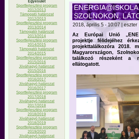
Egyesület
Sportfejlesztési program
ENERGIA@ISKOLA
2012/2013
SZOLNOKON, LÁT
Támogató határozat
2012/2013
Sportfejlesztési program
2018, április 5 - 10:07 | eszter
2013/2014
Támogatói határozat
Az Európai Unió „EN
2013/2014
projektje félidejéhez ér
Sportfejlesztési program
2014/2015
projekttalálkozóra 2018. 
Támogatói határozat
Magyarországon, Szolnok
2014/2015
találkozó részeként a n
Sportfejlesztési program
2015/2016
ellátogatott.
Jóváhagyó határozat
2015/2016
Sportfejlesztési program
2016/2017
Jóváhagyó határozat
2016/2017
Sportfejlesztési program
2017/2018
Jóváhagyó határozat
2017/2018
Sportfejlesztési program
2018/2019
Jóváhagyó határozat
2018/2019
Sportfejlesztési program
2019/2020
Jóváhagyó határozat