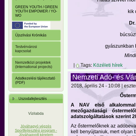
GREEN YOUTH / GREEN
kik
YOUTH EMPOWER / YO-
WO
Dr
búcsúz
Újszilvási Krónikás
gyászunkban b
Testvérvárosi
kapcsolat
Mindi
Nemzetközi projektek
|
Tags:
Közéleti hírek
(International projects)
Nemzeti Adó- és Vá
Adatkezelési tájékoztató
(PDF)
2018, április 24 - 10:08 | eszte
Ősterm
Uszodafejlesztés
A NAV első alkalommal a
mezőgazdasági őstermel
Vízilabda
adatszolgáltatások szerint 2
Az őstermelőknek az adóbevall
Jóváhagyó végzés
Sportfejlesztési program -
kell benyújtaniuk, mert olyan 
Jóváhagyott kérelem