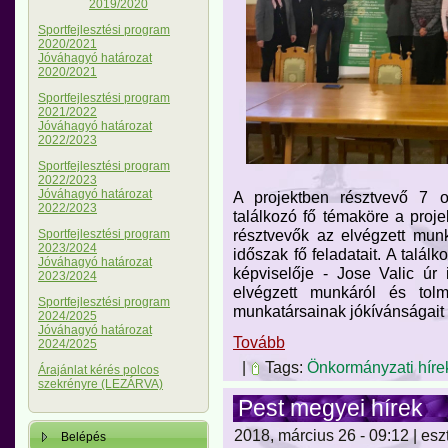
2019/2020
Sportfejlesztési program
2020/2021
Jóváhagyó határozat
2020/2021
Sportfejlesztési program
2021/2022
Jóváhagyó határozat
2022/2023
Sportfejlesztési program
2022/2023
Jóváhagyó határozat
A projektben résztvevő 7 o
2022/2023
találkozó fő témaköre a projek
résztvevők az elvégzett munk
Sportfejlesztési program
2023/2024
időszak fő feladatait. A talál
Jóváhagyó határozat
képviselője - Jose Valic úr 
2023/2024
elvégzett munkáról és tolm
Sportfejlesztési program
munkatársainak jókívánságait
2024/2025
Jóváhagyó határozat
Tovább
2024/2025
|
Tags:
Önkormányzati híre
Árajánlat kérés polcos
szekrényre (LEZÁRVA)
Pest megyei hírek
2018, március 26 - 09:12 | esz
Belépés