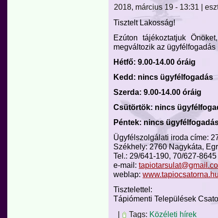
2018, március 19 - 13:31 | esz
Tisztelt Lakosság!
Ezúton tájékoztatjuk Önöket
megváltozik az ügyfélfogadás 
Hétfő: 9.00-14.00 óráig
Kedd: nincs ügyfélfogadás
Szerda: 9.00-14.00 óráig
Csütörtök: nincs ügyfélfog
Péntek: nincs ügyfélfogadás
Ügyfélszolgálati iroda címe: 
Székhely: 2760 Nagykáta, Egre
Tel.: 29/641-190, 70/627-8645
e-mail:
tapiotarsulat@gmail.c
weblap:
www.tapiocsatorna.h
Tisztelettel:
Tápiómenti Települések Csat
|
Tags:
Közéleti hírek