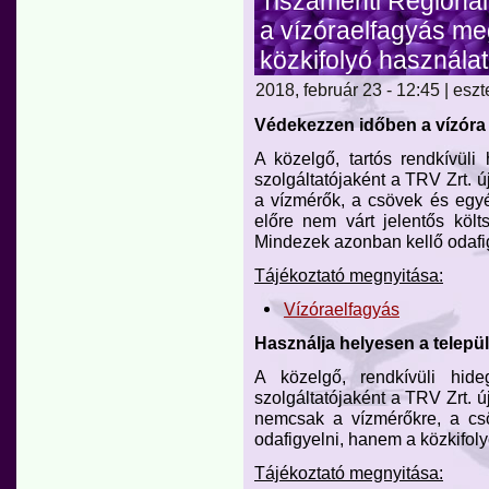
Tiszamenti Regionáli
a vízóraelfagyás meg
közkifolyó használat
2018, február 23 - 12:45 | eszt
Védekezzen időben a vízóra é
A közelgő, tartós rendkívüli
szolgáltatójaként a TRV Zrt. új
a vízmérők, a csövek és egy
előre nem várt jelentős köl
Mindezek azonban kellő odafi
Tájékoztató megnyitása:
Vízóraelfagyás
Használja helyesen a települé
A közelgő, rendkívüli hid
szolgáltatójaként a TRV Zrt. új
nemcsak a vízmérőkre, a cs
odafigyelni, hanem a közkifolyó
Tájékoztató megnyitása: