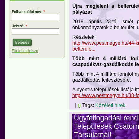
Újra megjelent a belterület
pályázat
Felhasználói név:
*
2018. április 23-tól ismét 
Jelszó:
*
önkormányzatok a belterületi 
Részletek:
http://www.pestmegye.hu/44-k
belterule...
Elfelejtett jelszó
Több mint 4 milliárd for
csapadékvíz-gazdálkodás fe
Több mint 4 milliárd forintot 
gazdálkodás fejlesztésére.
A nyertes települések listája it
http://www.pestmegye.hu/38-fool
|
Tags:
Közéleti hírek
Ügyfélfogadási rend
Települések Csator
Társulatnál!