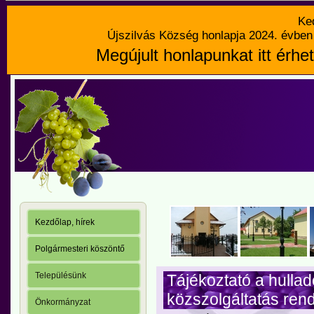
Ke
Újszilvás Község honlapja 2024. évben 
Megújult honlapunkat itt érhet
Kezdőlap, hírek
Polgármesteri köszöntő
Településünk
Tájékoztató a hulla
közszolgáltatás ren
Önkormányzat