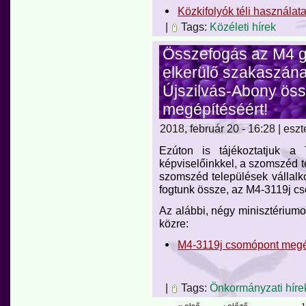
Közkifolyók téli használat
|
Tags:
Közéleti hírek
Összefogás az M4 g
elkerülő szakaszána
Újszilvás-Abony ös
megépítéséért!
2018, február 20 - 16:28 | eszt
Ezúton is tájékoztatjuk a 
képviselőinkkel, a szomszéd te
szomszéd települések vállalk
fogtunk össze, az M4-3119j 
Az alábbi, négy minisztériumo
közre:
M4-3119j csomópont meg
|
Tags:
Önkormányzati híre