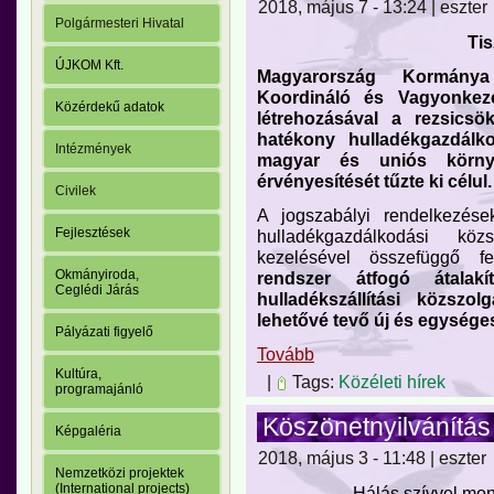
2018, május 7 - 13:24 | eszter
Polgármesteri Hivatal
Tis
ÚJKOM Kft.
Magyarország Kormánya
Koordináló és Vagyonkeze
Közérdekű adatok
létrehozásával a rezsics
hatékony hulladékgazdálko
Intézmények
magyar és uniós környe
érvényesítését tűzte ki célul.
Civilek
A jogszabályi rendelkezés
Fejlesztések
hulladékgazdálkodási köz
kezelésével összefüggő f
Okmányiroda,
rendszer átfogó átalak
Ceglédi Járás
hulladékszállítási közszo
lehetővé tevő új és egységes
Pályázati figyelő
Tovább
Kultúra,
|
Tags:
Közéleti hírek
programajánló
Köszönetnyilvánítás
Képgaléria
2018, május 3 - 11:48 | eszter
Nemzetközi projektek
(International projects)
Hálás szívvel mo