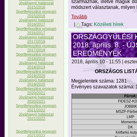
származnak, illetve maguk dö
Jóváhagyó határozat
módszert választanak, milyen
2015/2016
Sportfejlesztési program
Tovább
2015/2016
Jóváhagyó határozat
|
Tags:
Közéleti hírek
2016/2017
Sportfejlesztési program
2016/2017
ORSZÁGGYŰLÉSI 
Jóváhagyó határozat
2017/2018
2018. április. 8. -
Sportfejlesztési program
2017/2018
EREDMÉNYEK
Sportfejlesztési program
2018/2019
2018, április 10 - 11:55 | eszte
Jóváhagyó határozat
2018/2019
ORSZÁGOS LIST
Sportfejlesztési program
2019/2020
Jóváhagyó határozat
Megjelentek száma: 1281
2019/2020
Érvényes szavazatok száma: 
Sportfejlesztési program
2020/2021
Pártok:
Jóváhagyó határozat
FIDESZ-K
2020/2021
Sportfejlesztési program
JOBBIK
2021/2022
MSZP-Párbe
Jóváhagyó határozat
LMP
2021/2022
Moment
DK
Sportfejlesztési program
Kétfarkú kut
2021/2022