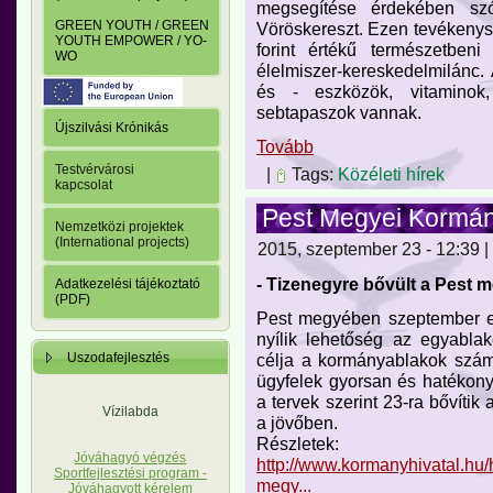
megsegítése érdekében szó
GREEN YOUTH / GREEN
Vöröskereszt. Ezen tevékenysé
YOUTH EMPOWER / YO-
forint értékű természetben
WO
élelmiszer-kereskedelmilánc.
és - eszközök, vitaminok,
sebtapaszok vannak.
Újszilvási Krónikás
Tovább
Testvérvárosi
|
Tags:
Közéleti hírek
kapcsolat
Pest Megyei Kormány
Nemzetközi projektek
(International projects)
2015, szeptember 23 - 12:39 |
- Tizenegyre bővült a Pest
Adatkezelési tájékoztató
(PDF)
Pest megyében szeptember e
nyílik lehetőség az egyabla
célja a kormányablakok szám
Uszodafejlesztés
ügyfelek gyorsan és hatékony
a tervek szerint 23-ra bővítik
Vízilabda
a jövőben.
Részletek:
Jóváhagyó végzés
http://www.kormanyhivatal.hu/h
Sportfejlesztési program -
megy...
Jóváhagyott kérelem