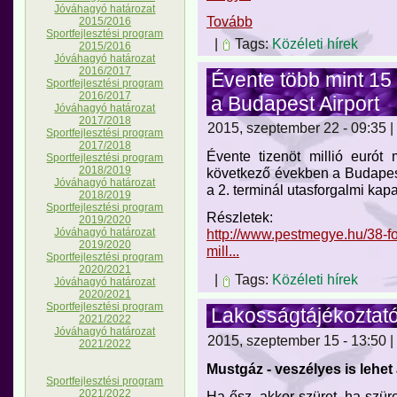
Jóváhagyó határozat
Tovább
2015/2016
Sportfejlesztési program
|
Tags:
Közéleti hírek
2015/2016
Jóváhagyó határozat
2016/2017
Évente több mint 15 m
Sportfejlesztési program
2016/2017
a Budapest Airport
Jóváhagyó határozat
2017/2018
2015, szeptember 22 - 09:35 |
Sportfejlesztési program
2017/2018
Évente tizenöt millió eurót
Sportfejlesztési program
2018/2019
következő években a Budapest
Jóváhagyó határozat
a 2. terminál utasforgalmi kapa
2018/2019
Sportfejlesztési program
Részletek:
2019/2020
Jóváhagyó határozat
http://www.pestmegye.hu/38-fo
2019/2020
mill...
Sportfejlesztési program
2020/2021
|
Tags:
Közéleti hírek
Jóváhagyó határozat
2020/2021
Sportfejlesztési program
Lakosságtájékoztató
2021/2022
Jóváhagyó határozat
2015, szeptember 15 - 13:50 |
2021/2022
Mustgáz - veszélyes is lehet 
Sportfejlesztési program
2021/2022
Ha ősz, akkor szüret, ha szüre