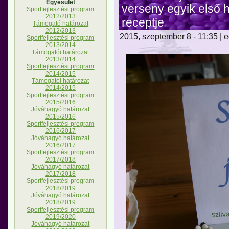
Egyesület
verseny egyik első 
Sportfejlesztési program
2012/2013
receptje
Támogató határozat
2012/2013
2015, szeptember 8 - 11:35 | 
Sportfejlesztési program
2013/2014
Támogatói határozat
2013/2014
Sportfejlesztési program
2014/2015
Támogatói határozat
2014/2015
Sportfejlesztési program
2015/2016
Jóváhagyó határozat
2015/2016
Sportfejlesztési program
2016/2017
Jóváhagyó határozat
2016/2017
Sportfejlesztési program
2017/2018
Jóváhagyó határozat
2017/2018
Sportfejlesztési program
2018/2019
Jóváhagyó határozat
2018/2019
Sportfejlesztési program
2019/2020
Jóváhagyó határozat