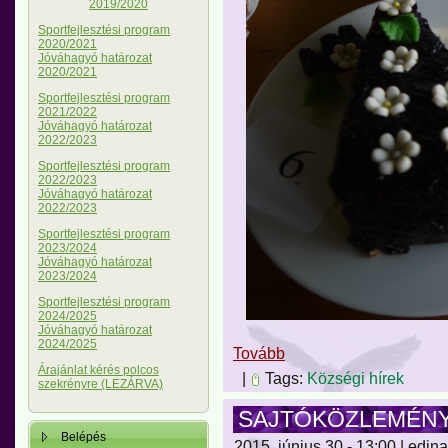
2019/2020
Sportfejlesztési program
2020/2021
Jóváhagyó határozat
2020/2021
Sportfejlesztési program
2021/2022
Jóváhagyó határozat
2022/2023
Sportfejlesztési program
2022/2023
Jóváhagyó határozat
2022/2023
Sportfejlesztési program
2023/2024
Jóváhagyó határozat
2023/2024
Sportfejlesztési program
2024/2025
Jóváhagyó határozat
2024/2025
Tovább
Árajánlat kérés polcos
|
Tags:
Községi hírek
szekrényre (LEZÁRVA)
SAJTÓKÖZLEMÉN
Belépés
2015, június 30 - 13:00 | edina