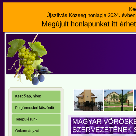
Ke
Újszilvás Község honlapja 2024. évben 
Megújult honlapunkat itt érhet
Kezdőlap, hírek
Polgármesteri köszöntő
Településünk
MAGYAR VÖRÖSKE
SZERVEZETÉNEK Sa
Önkormányzat