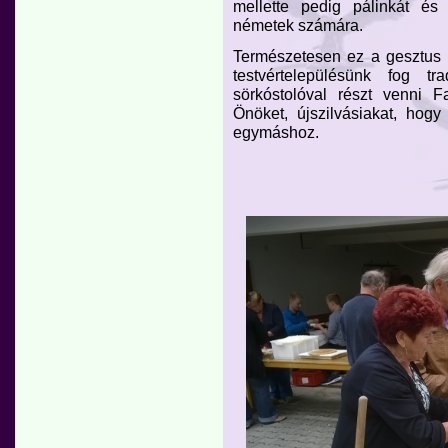
mellette pedig pálinkát és 
németek számára.
Természetesen ez a gesztus 
testvértelepülésünk fog tr
sörkóstolóval részt venni F
Önöket, újszilvásiakat, hog
egymáshoz.