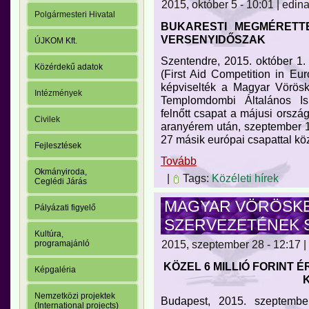
2015, október 5 - 10:01 | edin
Polgármesteri Hivatal
BUKARESTI MEGMÉRETTE
VERSENYIDŐSZAK
ÚJKOM Kft.
Szentendre, 2015. október 1
Közérdekű adatok
(First Aid Competition in E
képviselték a Magyar Vörösk
Intézmények
Templomdombi Általános Is
felnőtt csapat a májusi orszá
Civilek
aranyérem után, szeptember 1
27 másik európai csapattal kö
Fejlesztések
Tovább
Okmányiroda,
|
Tags:
Közéleti hírek
Ceglédi Járás
MAGYAR VÖRÖSKE
Pályázati figyelő
SZERVEZETÉNEK Sa
Kultúra,
2015, szeptember 28 - 12:17 |
programajánló
KÖZEL 6 MILLIÓ FORINT
Képgaléria
Nemzetközi projektek
Budapest, 2015. szeptemb
(International projects)