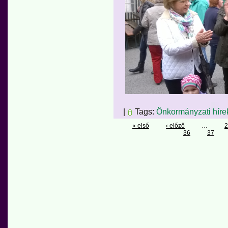
|
Tags:
Önkormányzati híre
« első
‹ előző
…
2
36
37