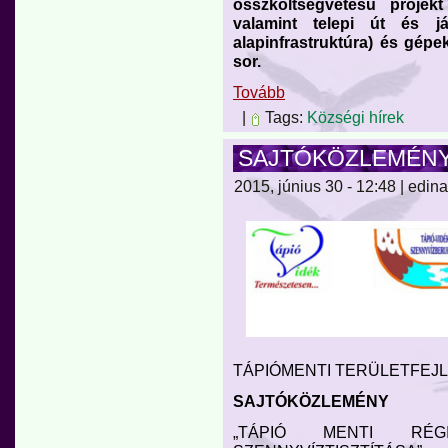
összköltségvetésű projek
valamint telepi út és já
alapinfrastruktúra) és gépe
sor.
Tovább
|
Tags:
Községi hírek
SAJTÓKÖZLEMÉN
2015, június 30 - 12:48 | edina
TÁPIÓMENTI TERÜLETFEJ
SAJTÓKÖZLEMÉNY
„TÁPIÓ MENTI RÉG