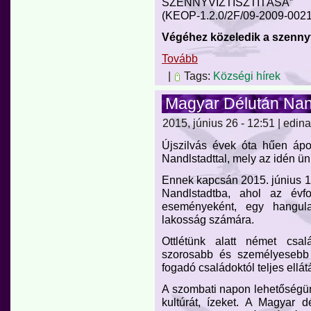
SZENNYVÍZTISZTÍTÁSA”
(KEOP-1.2.0/2F/09-2009-0021
Végéhez közeledik a szenny
Tovább
|
Tags:
Községi hírek
Magyar Délután Nan
2015, június 26 - 12:51 | edina
Újszilvás évek óta hűen ápol
Nandlstadttal, mely az idén ün
Ennek kapcsán 2015. június 19
Nandlstadtba, ahol az évfo
eseményeként, egy hangula
lakosság számára.
Ottlétünk alatt német csal
szorosabb és személyesebb k
fogadó családoktól teljes ellát
A szombati napon lehetőségünk
kultúrát, ízeket. A Magyar 