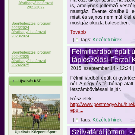
Jóváhagyó határozat
is, amelynek jellemző veszél
2021/2022
mustgáz. Évente körülbelül eg
miatt és sajnos nem múlik el é
mustgáz okozta balesetben.
Sportfejlesztési program
2023/2024
Tovább
Jóváhagyó határozat
2023/2024
|
Tags:
Közéleti hírek
Félmilliárdból épült 
Sportfejlesztési program
2024/2025
tápiószőlősi Ferzol K
Jóváhagyó határozat
2024/2025
2015, szeptember 14 - 12:24 |
Félmilliárdból épült új gyártóc
Újszilvás KSE
nél. A négy és fél hónap alatt
létszámbővítéssel is jár.
Részletek:
http://www.pestmegye.hu/hirek
epul...
|
Tags:
Közéleti hírek
Szilvafáról jöttem..
Újszilvás Központi Sport