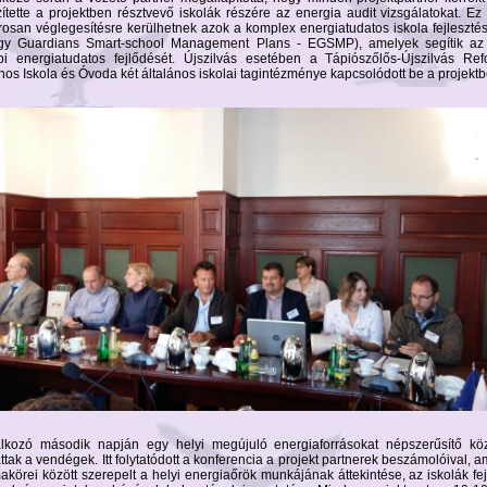
zítette a projektben résztvevő iskolák részére az energia audit vizsgálatokat. Ez
osan véglegesítésre kerülhetnek azok a komplex energiatudatos iskola fejlesztés
gy Guardians Smart-school Management Plans - EGSMP), amelyek segítik az 
bi energiatudatos fejlődését. Újszilvás esetében a Tápiószőlős-Újszilvás Ref
nos Iskola és Óvoda két általános iskolai tagintézménye kapcsolódott be a projektb
álkozó második napján egy helyi megújuló energiaforrásokat népszerűsítő kö
ttak a vendégek. Itt folytatódott a konferencia a projekt partnerek beszámolóival, 
akörei között szerepelt a helyi energiaőrök munkájának áttekintése, az iskolák fej