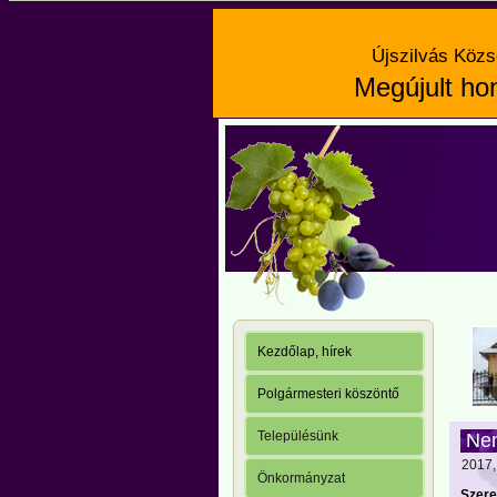
Újszilvás Közs
Megújult hon
Kezdőlap, hírek
Polgármesteri köszöntő
Településünk
Nem
2017, 
Önkormányzat
Szere