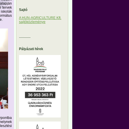
 alapján
i tervek
Sajtó
iskolák
ormátus
A HUN-AGRICULTURE Kft.
e.
sajtóközleménye
----------
Pályázati hírek
zpontba
amelynek
lesztési