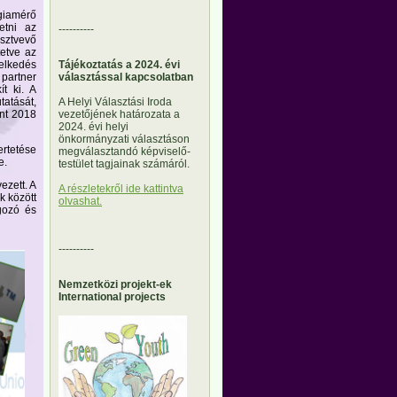
rgiamérő
etni az
----------
sztvevő
tetve az
Tájékoztatás a 2024. évi
elkedés
választással kapcsolatban
 partner
ít ki. A
A Helyi Választási Iroda
tatását,
vezetőjének határozata a
ont 2018
2024. évi helyi
önkormányzati választáson
ertetése
megválasztandó képviselő-
e.
testület tagjainak számáról.
ezett. A
A részletekről ide kattintva
k között
olvashat.
gozó és
----------
Nemzetközi projekt-ek
International projects