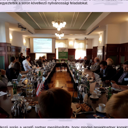
 egyeztették a soron következő nyilvánossági feladatokat.
álkozó során a vezető partner megállapította, hogy minden projektpartner korre