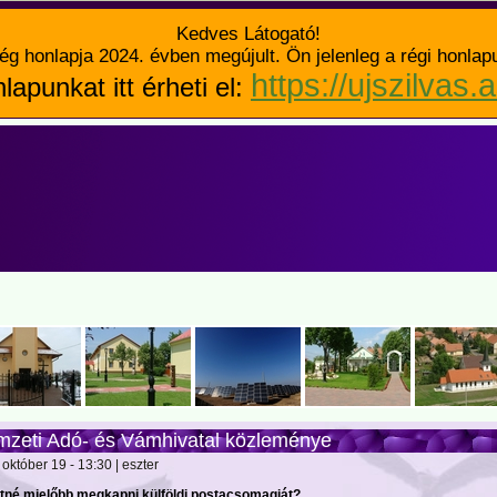
Kedves Látogató!
ég honlapja 2024. évben megújult. Ön jelenleg a régi honlap
https://ujszilvas.
lapunkat itt érheti el:
zeti Adó- és Vámhivatal közleménye
október 19 - 13:30 | eszter
tné mielőbb megkapni külföldi postacsomagját?