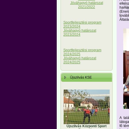
Jóváhagyó határozat
elkés
2021/2022
hamar
(Ener
továb
Általá
Sportfejlesztési program
2023/2024
Jóváhagyó határozat
2023/2024
Sportfejlesztési program
2024/2025
Jóváhagyó határozat
2024/2025
Újszilvás KSE
A tal
látoga
fő tém
Újszilvás Központi Sport