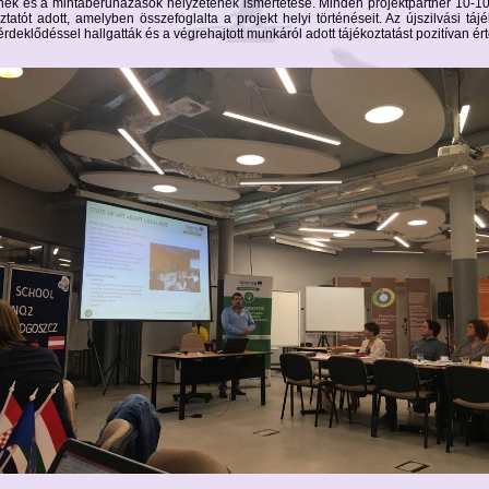
inek és a mintaberuházások helyzetének ismertetése. Minden projektpartner 10-1
ztatót adott, amelyben összefoglalta a projekt helyi történéseit. Az újszilvási tájé
rdeklődéssel hallgatták és a végrehajtott munkáról adott tájékoztatást pozitívan ért