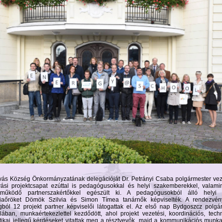
lvás Község Önkormányzatának delegációját Dr. Petrányi Csaba polgármester vez
lvási projektcsapat ezúttal is pedagógusokkal és helyi szakemberekkel, valami
tműködő partnerszakértőkkel egészült ki. A pedagógusokból álló helyi 
iaőröket Dömök Szilvia és Simon Tímea tanárnők képviselték. A rendezvén
gból 12 projekt partner képviselői látogattak el. Az első nap Bydgoszcz polgá
alában, munkaértekezlettel kezdődött, ahol projekt vezetési, koordinációs, tech
ztikai jellegű kérdéseket vitattak meg a résztvevők, majd a kommunikációs munk