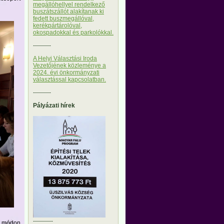
megállóhellyel rendelkező
buszátszállót alakítanak ki
fedett buszmegállóval,
kerékpártárolóval,
okospadokkal és parkolókkal.
---------
A Helyi Választási Iroda
Vezetőjének közleménye a
2024. évi önkormányzati
választással kapcsolatban.
---------
Pályázati hírek
----------
kt módon