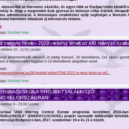
 népszerűbb az internetes vásárlás, és egyre több az Európai Unión kívülről sz
mény is. Hogy a megrendelt áruk gyorsan és biztosan célba érjenek, elengedh
tos adminisztráció. A biztonságos rendeléshez nyújt segítséget a Nemzeti 
vatal internetes oldalának új információs felülete.
bb
ags:
Közéleti hírek
t megyei hírek - 2022-re kész lehet az M0 hiányzó szak
október 10 - 11:01 | eszter
árost tehermentesítő elkerülő út eddig hiányzó, 20 kilométeres, 2x2 sávos gyors
sza a nyomvonaltól függően 5-10 kilométeren alagútban vezet.
etek:
//www.pestmegye.hu/38-fooldali-slider/3786-2022-re-kesz-lehet-az-m0...
ags:
Közéleti hírek
ERGIA@ISKOLA PROJEKTTALÁLKOZÓ
NGYELORSZÁGBAN
október 9 - 23:00 | eszter
urópai Unió Interreg Central Europe programja keretében 2016-ban 
RGIA@ISKOLA” (ENERGY@SCHOOL) projekt harmadik találkozóját tartottá
elországi Bydgoszcz-ban, 2017. szeptember 19-e és 21-e között.