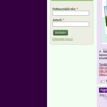
Felhasználói név:
*
Jelszó:
*
Elfelejtett jelszó
A tal
tapas
követ
Továb
http:
http:/
https
|
T
Nem
2017, 