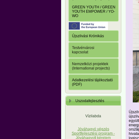
GREEN YOUTH / GREEN
YOUTH EMPOWER / YO-
WO
Újszilvási Krónikás
Testvérvárosi
kapcsolat
Nemzetközi projektek
(International projects)
Adatkezelési tájékoztató
(PDF)
Uszodafejlesztés
Újszi
Vízilabda
újszi
együt
energ
Jóváhagyó végzés
orszá
Sportfejlesztési program -
hivat
Jóváhagyott kérelem
logis