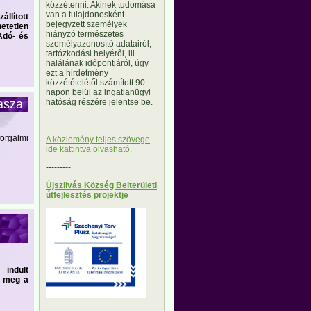
közzétenni. Akinek tudomása
van a tulajdonosként
állított
bejegyzett személyek
etetlen
hiányzó természetes
Adó- és
személyazonosító adatairól,
tartózkodási helyéről, ill.
halálának időpontjáról, úgy
ezt a hirdetmény
közzétételétől számított 90
napon belül az ingatlanügyi
asza
hatóság részére jelentse be.
forgalmi
A közlemény teljes szövege
ide kattintva olvasható.
---------
Újszilvás Község Belterületi
útfejlesztés projektje
indult
k meg a
---------