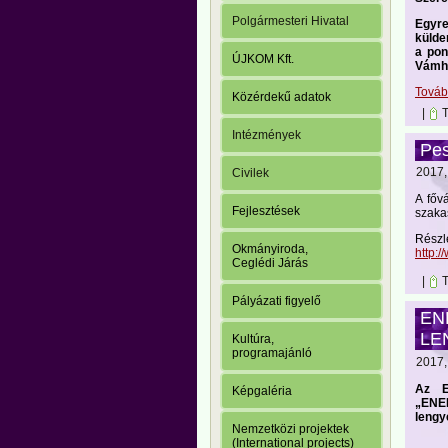
Polgármesteri Hivatal
Egyre
külde
a pon
ÚJKOM Kft.
Vámhi
Tová
Közérdekű adatok
|
T
Intézmények
Pes
2017, 
Civilek
A főv
Fejlesztések
szaka
Részl
Okmányiroda,
http:
Ceglédi Járás
|
T
Pályázati figyelő
EN
LE
Kultúra,
programajánló
2017, 
Az E
Képgaléria
„ENE
lengy
Nemzetközi projektek
(International projects)