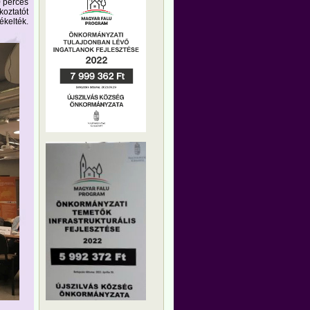
0 perces
koztatót
ékelték.