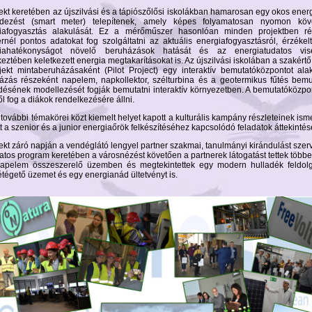
jekt keretében az újszilvási és a tápiószőlősi iskolákban hamarosan egy okos ene
dezést (smart meter) telepítenek, amely képes folyamatosan nyomon köv
iafogyasztás alakulását. Ez a mérőműszer hasonlóan minden projektben ré
ernél pontos adatokat fog szolgáltatni az aktuális energiafogyasztásról, érzékel
giahatékonyságot növelő beruházások hatását és az energiatudatos vis
eztében keletkezett energia megtakarításokat is. Az újszilvási iskolában a szakértő
jekt mintaberuházásaként (Pilot Project) egy interaktív bemutatóközpontot alak
ázás részeként napelem, napkollektor, szélturbina és a geotermikus fűtés bemu
ésének modellezését fogják bemutatni interaktív környezetben. A bemutatóközp
ől fog a diákok rendelkezésére állni.
további témakörei közt kiemelt helyet kapott a kulturális kampány részleteinek ism
t a szenior és a junior energiaőrök felkészítéséhez kapcsolódó feladatok áttekintés
ekt záró napján a vendéglátó lengyel partner szakmai, tanulmányi kirándulást szerv
atos program keretében a városnézést követően a partnerek látogatást tettek többe
apelem összeszerelő üzemben és megtekintettek egy modern hulladék feldol
tégető üzemet és egy energianád ültetvényt is.