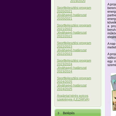
2019/2020
A pro
Sportfejlesztési program
beren
2020/2021
energ
Jóváhagyó határozat
partn
2020/2021
ener
követk
Sportfejlesztési program
a pro
2021/2022
beruh
Jóváhagyó határozat
működ
2022/2023
elejét
Sportfejlesztési program
A nap 
2022/2023
mellet
Jóváhagyó határozat
2022/2023
A proj
változ
Sportfejlesztési program
egy n
2023/2024
szemé
Jóváhagyó határozat
2023/2024
Sportfejlesztési program
2024/2025
Jóváhagyó határozat
2024/2025
Árajánlat kérés polcos
szekrényre (LEZÁRVA)
Belépés