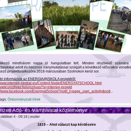
álkozó mindhárom napja jó hangulatban telt. Minden résztvevő számára 
ztalatokat adott és hasznos iránymutatással szolgált a következő időszakra vonatk
kező projekttalálkozóra 2018 márciusában Szolnokon kerül sor.
bi információk az ENERGIA@ISKOLA projektről:
//www.interreg-central.eu/Content.Node/ENERGYATSCHOOL.html
/www.ujszilvas.hu/ujszilvas/?q=interreg-projekt
://www.facebook.com/EnergyatSchool/?notif_t=page_user_activity&noti
...
ags:
Önkormányzati hírek
zeti Adó- és Vámhivatal közleménye
október 4 - 09:18 | eszter
1819 – Ahol választ kap kérdéseire