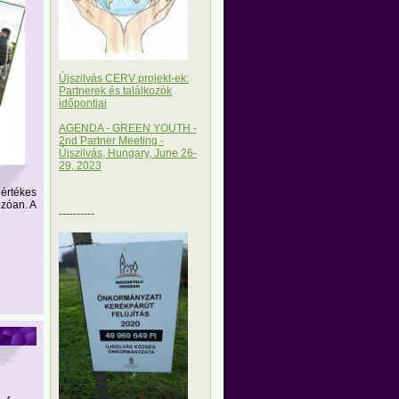
Újszilvás CERV projekt-ek:
Partnerek és találkozók
időpontjai
AGENDA - GREEN YOUTH -
2nd Partner Meeting -
Újszilvás, Hungary, June 26-
29, 2023
értékes
ozóan. A
----------