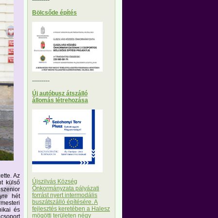
Bölcsőde építés
---------
Új autóbusz átszálló
állomás létrehozása
ette. Az
Újszilvás Község
nt külső
Önkormányzata pályázati
szenior
forrást nyert intermodális
yre hét
buszátszálló építésére. A
rmesteri
fejlesztés keretében a Halesz
nikai és
mögötti területen négy
acsoport